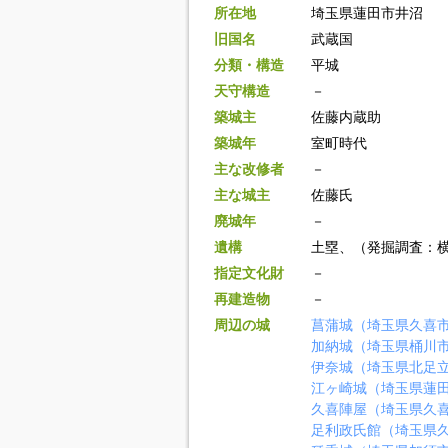
所在地
埼玉県蓮田市井沼
旧国名
武蔵国
分類・構造
平城
天守構造
－
築城主
佐藤内蔵助
築城年
室町時代
主な改修者
－
主な城主
佐藤氏
廃城年
－
遺構
土塁、（発掘調査：
指定文化財
－
再建造物
－
周辺の城
菖蒲城（埼玉県久喜
加納城（埼玉県桶川
伊奈城（埼玉県北足
江ヶ崎城（埼玉県蓮
久喜陣屋（埼玉県久
足利政氏館（埼玉県