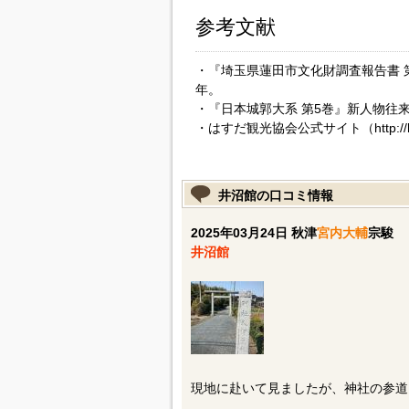
参考文献
・『埼玉県蓮田市文化財調査報告書 第
年。
・『日本城郭大系 第5巻』新人物往来
・はすだ観光協会公式サイト（http://hasu
井沼館の口コミ情報
2025年03月24日 秋津
宮内大輔
宗駿
井沼館
現地に赴いて見ましたが、神社の参道