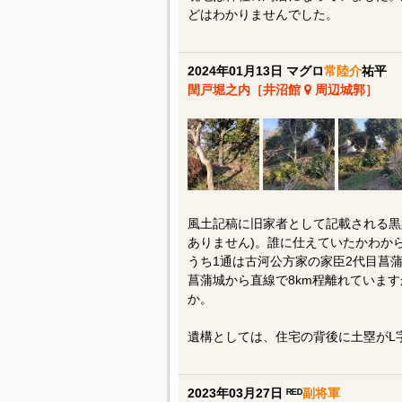
どはわかりませんでした。
2024年01月13日 マグロ
常陸介
祐平
閏戸堀之内［井沼館
周辺城郭］
風土記稿に旧家者として記載される黒
ありません)。誰に仕えていたかわか
うち1通は古河公方家の家臣2代目菖蒲
菖蒲城から直線で8km程離れていま
か。
遺構としては、住宅の背後に土塁がL
2023年03月27日 ᴿᴱᴰ
副将軍