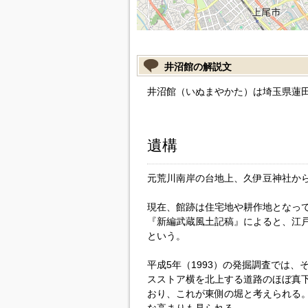
井沼館の解説文
井沼館（いぬまやかた）は埼玉県蓮
遺構
元荒川南岸の台地上、久伊豆神社から
現在、館跡は住宅地や耕作地となっ
『新編武蔵風土記稿』によると、江
という。
平成5年（1993）の発掘調査では、
スストア横を北上する道路のほぼ真
おり、これが東側の堀と考えられる