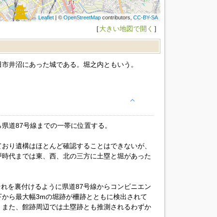
Leaflet
| ©
OpenStreetMap
contributors,
CC-BY-SA
［
大きい地図で開く
］
田市井沼にあった城である。堀之内ともいう。
県道87号線までの一帯に位置する。
ており遺構はほとんど確認することはできないが、
戸時代までは東、西、北の三方に土塁と堀があった
それを裏付けるように県道87号線からコンビニエン
下から最大幅3mの堀跡が柵跡とともに検出されて
。また、館跡周辺では土塁跡とも推測されるわずか