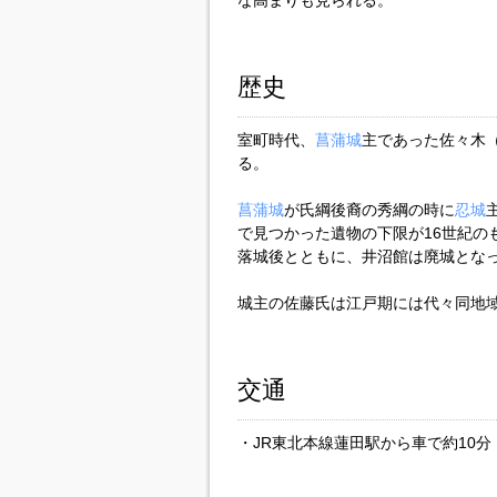
な高まりも見られる。
歴史
室町時代、
菖蒲城
主であった佐々木
る。
菖蒲城
が氏綱後裔の秀綱の時に
忍城
で見つかった遺物の下限が16世紀のも
落城後とともに、井沼館は廃城とな
城主の佐藤氏は江戸期には代々同地
交通
・JR東北本線蓮田駅から車で約10分