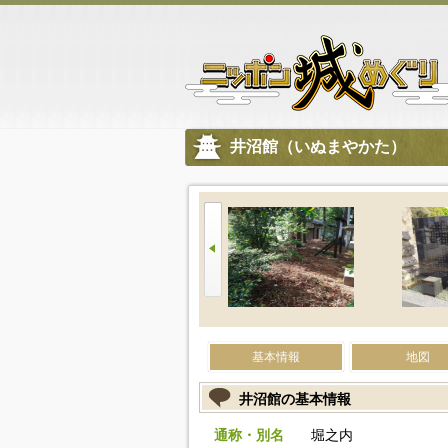
井沼館（いぬまやかた）
基本情報
地図
井沼館の基本情報
通称・別名
堀之内