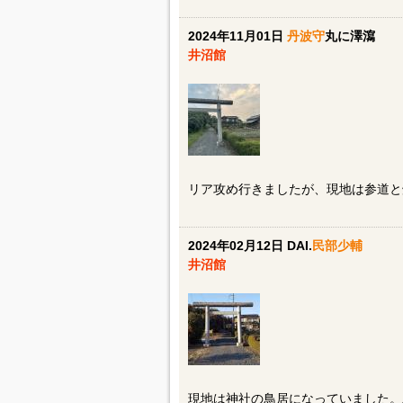
2024年11月01日
丹波守
丸に澤瀉
井沼館
リア攻め行きましたが、現地は参道と
2024年02月12日 DAI.
民部少輔
井沼館
現地は神社の鳥居になっていました。