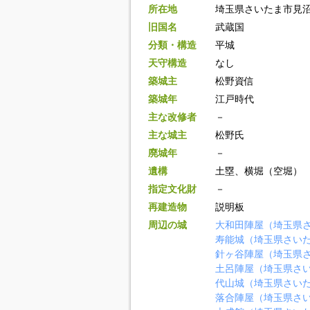
所在地
埼玉県さいたま市見沼
旧国名
武蔵国
分類・構造
平城
天守構造
なし
築城主
松野資信
築城年
江戸時代
主な改修者
－
主な城主
松野氏
廃城年
－
遺構
土塁、横堀（空堀）
指定文化財
－
再建造物
説明板
周辺の城
大和田陣屋（埼玉県
寿能城（埼玉県さい
針ヶ谷陣屋（埼玉県
土呂陣屋（埼玉県さ
代山城（埼玉県さい
落合陣屋（埼玉県さ