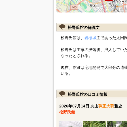
松野氏館の解説文
松野氏館は、
岩槻城
主であった太田
松野氏は主家の没落後、浪人してい
なったとされる。
現在、館跡は宅地開発で大部分の遺
いる。
松野氏館の口コミ情報
2026年07月14日 丸山
弾正大弼
雅史
松野氏館