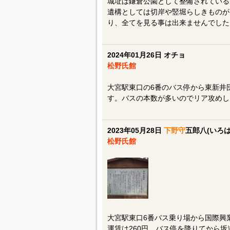
城址は鎌倉公園として整備されている
遺構としては切岸や竪堀らしきものが
り、全てを見る事は出来ませんでした
2024年01月26日 オチョ
松野氏館
大宮駅東口の6番のバス停から東新井
す。バスの本数が多いのでリア攻めし
2023年05月28日
下野守
五郎八(いろは
松野氏館
大宮駅東口6番バス乗り場から国際興
運賃は260円。バス停を降りてから