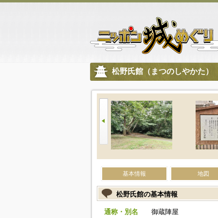
松野氏館（まつのしやかた）
基本情報
地図
松野氏館の基本情報
通称・別名
御蔵陣屋