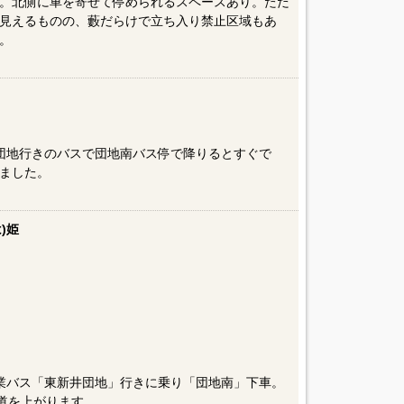
。北側に車を寄せて停められるスペースあり。ただ
見えるものの、藪だらけで立ち入り禁止区域もあ
。
団地行きのバスで団地南バス停で降りるとすぐで
ました。
)姫
業バス「東新井団地」行きに乗り「団地南」下車。
坂道を上がります。