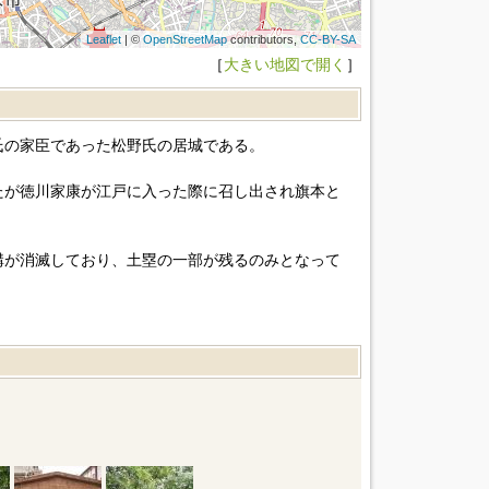
Leaflet
| ©
OpenStreetMap
contributors,
CC-BY-SA
［
大きい地図で開く
］
氏の家臣であった松野氏の居城である。
たが徳川家康が江戸に入った際に召し出され旗本と
構が消滅しており、土塁の一部が残るのみとなって