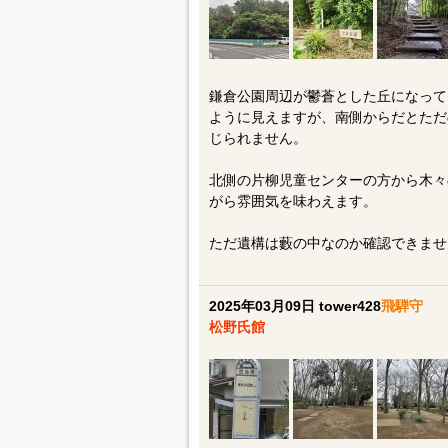
鎌倉公園周辺が鬱蒼とした丘になって
ように見えますが、南側からだとただ
じられません。
北側の片柳児童センターの方から木々
がら雰囲気を味わえます。
ただ遺構は藪の中なのか確認できませ
2025年03月09日 tower428
飛騨守
松野氏館