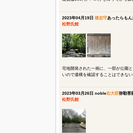
2023年04月19日
後志守
あったらもん
松野氏館
宅地開発された一画に、一部が公園と
いので遺構を確認することはできない
2023年03月26日 noble
右大臣
弥勒菩
松野氏館