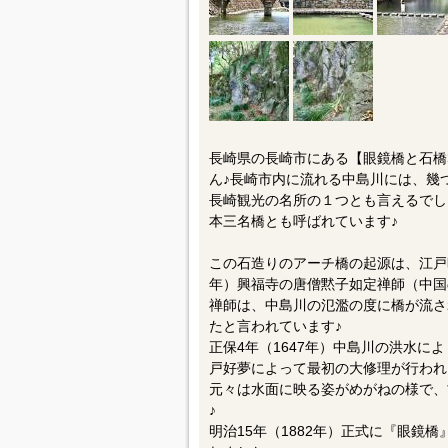
長崎県の長崎市にある【眼鏡橋と石橋
ん♪長崎市内に流れる中島川には、幾
長崎観光の名所の１つとも言えるでし
本三名橋とも呼ばれています♪
この石造りのアーチ橋の起源は、江戸時
年）興福寺の唐僧黙子如定禅師（中国
禅師は、中島川の氾濫の度に橋が流さ
たと言われています♪
正保4年（1647年）中島川の洪水に
戸好夢によって最初の大修理が行われ
元々は水面に映る姿がめがねの様で、
♪
明治15年（1882年）正式に『眼鏡