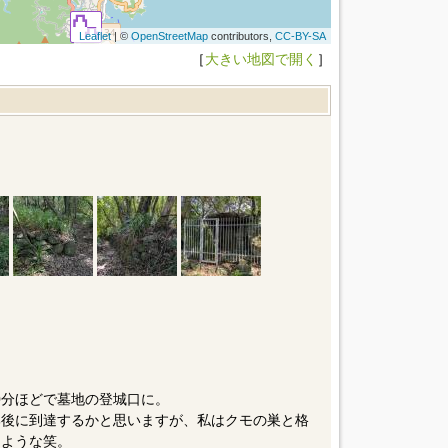
Leaflet
| ©
OpenStreetMap
contributors,
CC-BY-SA
［
大きい地図で開く
］
0分ほどで墓地の登城口に。
郭後に到達するかと思いますが、私はクモの巣と格
たような笑。