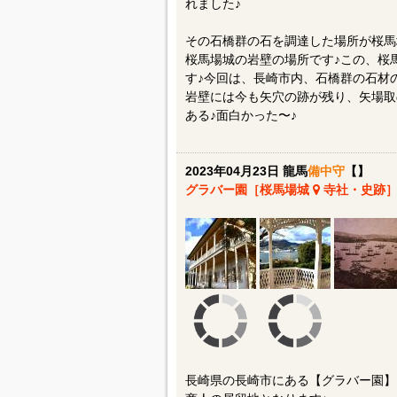
れました♪
その石橋群の石を調達した場所が桜馬
桜馬場城の岩壁の場所です♪この、桜
す♪今回は、長崎市内、石橋群の石材
岩壁には今も矢穴の跡が残り、矢場取
ある♪面白かった〜♪
2023年04月23日 龍馬
備中守
【】
グラバー園［桜馬場城
寺社・史跡