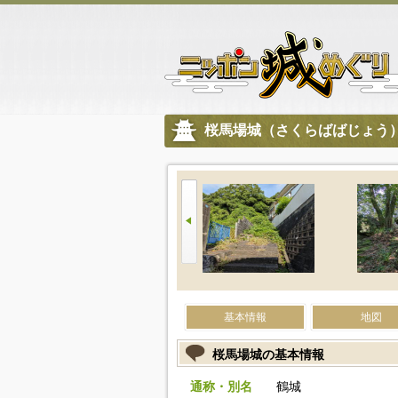
桜馬場城（さくらばばじょう
基本情報
地図
桜馬場城の基本情報
通称・別名
鶴城