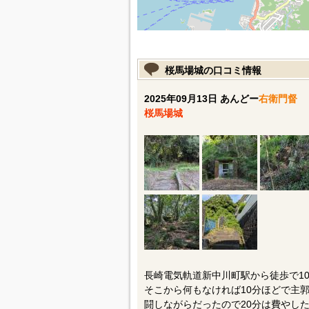
桜馬場城の口コミ情報
2025年09月13日 あんどー
右衛門督
桜馬場城
長崎電気軌道新中川町駅から徒歩で1
そこから何もなければ10分ほどで主
闘しながらだったので20分は費やし