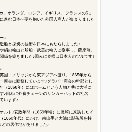
♪時は江戸時代末期♪南山手の高台に居住した外国人
リカ、オランダ、ロシア、イギリス、フランスの5ヵ
に進む日本へ夢を抱いた外国人商人が集まりました
ー♪
造船と採炭の技術を日本にもたらしました♪
や絹の輸出と船舶・武器の輸入に従事し、薩摩藩、
関係を築きました♪因みに奥様は日本人のツルです♪
♪
英国・ノリッジから東アジアへ渡り、1865年から
ー商会に勤務しています♪グラバー商会の幹部とし
年（1868年）にはホームという人物と共に大浦に
す♪因みに外食チェーンのリンガーハットの社名
ています♪
ルト♪安政年間（1859年頃）に長崎に来訪したイ
（1860年代）にかけ、南山手と大浦に製茶所を持
などの居住地がありました♪