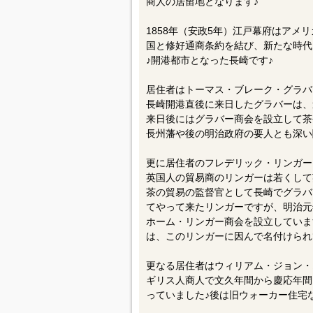
長崎県の長崎市にある【グラバー園】
商人の居留地となります♪
1858年（安政5年）江戸幕府はアメ
国と修好通商条約を結び、新たな時代
♪開港都市となった長崎です♪
居住者はトーマス・ブレーク・グラバ
長崎開港直後に来日したグラバーは、
来日後にはグラバー商会を設立して茶
長州藩や後の明治政府の要人とも深い
更に居住者のフレデリック・リンガー
英国人の貿易商のリンガーは若くして
茶の貿易の監督官として長崎でグラバ
てやって来たリンガーですが、明治元
ホーム・リンガー商会を設立していま
は、このリンガーに因んで名付けられ
更なる居住者はウィリアム・ジョン・オ
ギリス人商人で文久年間から慶応年間
っていました♪後は旧ウォーカー住宅