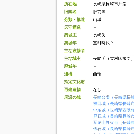
所在地
長崎県長崎市片淵
旧国名
肥前国
分類・構造
山城
天守構造
－
築城主
長崎氏
築城年
室町時代？
主な改修者
－
主な城主
長崎氏（大村氏家臣
廃城年
－
遺構
曲輪
指定文化財
－
再建造物
なし
周辺の城
長崎台場（長崎県長
福田城（長崎県長崎
中尾城（長崎県西彼
戸石城（長崎県長崎
琴尾山烽火台（長崎
俵石城（長崎県長崎