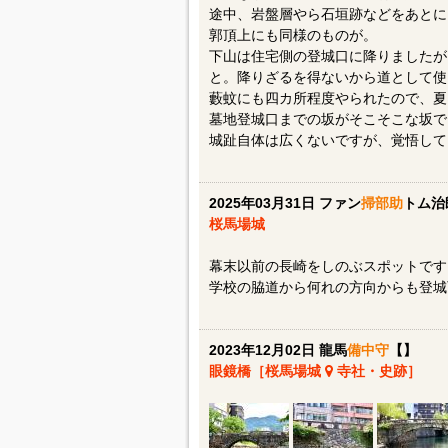
途中、岩盤層やら石垣跡などをあとに
郭頂上にも同様のものが。
下山は住宅側の登城口に降りましたが
と。降りざるを得ないから道として使
藪蚊にも四カ所程度やられたので、夏
墓地登城口までの坂がそこそこな坂で
城趾自体は広くないですが、覚悟して
2025年03月31日 ファン
掃部助
トム治
桜馬場城
幕末以前の長崎をしのぶスポットです
学校の脇道から何れの方向からも登城
2023年12月02日 龍馬
備中守
【】
眼鏡橋［桜馬場城
寺社・史跡］