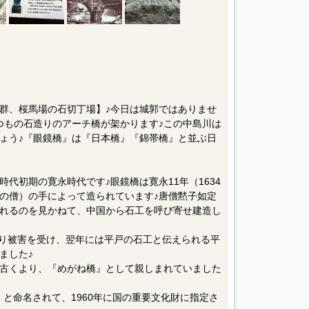
群、桜馬場の石切丁場】♪今日は城郭ではありませ
つもの石造りのアーチ橋が架かります♪この中島川は
ょう♪『眼鏡橋』は『日本橋』『錦帯橋』と並ぶ日
代初期の寛永時代です♪眼鏡橋は寛永11年（1634
の僧）の手によって造られています♪唐僧黙子如定
れるのを見かねて、中国から石工を呼び寄せ建造し
より被害を受け、翌年には平戸の石工と伝えられる平
ました♪
古くより、『めがね橋』として親しまれていました
橋』と命名されて、1960年に国の重要文化財に指定さ