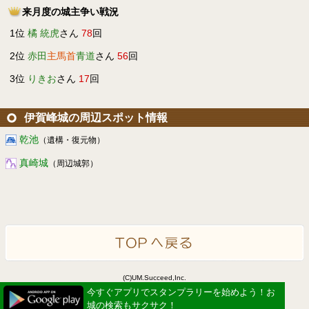
来月度の城主争い戦況
1位
橘 統虎
さん
78
回
2位
赤田
主馬首
青道
さん
56
回
3位
りきお
さん
17
回
伊賀峰城の周辺スポット情報
乾池
（遺構・復元物）
真崎城
（周辺城郭）
(C)UM.Succeed,Inc.
Powered by idea canvas
今すぐアプリでスタンプラリーを始めよう！お
今すぐアプリでスタンプラリーを始めよう！お
城の検索もサクサク！
城の検索もサクサク！