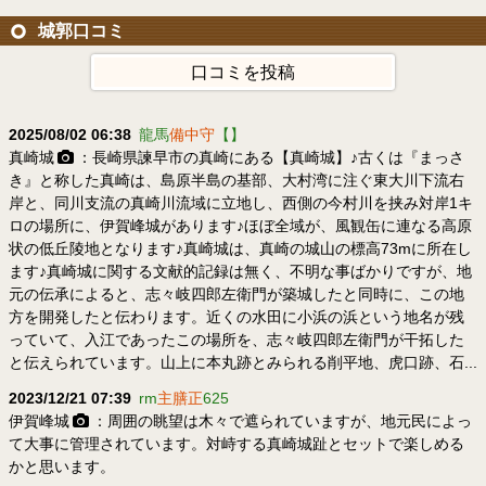
城郭口コミ
口コミを投稿
2025/08/02 06:38
龍馬
備中守
【】
真崎城
：長崎県諫早市の真崎にある【真崎城】♪古くは『まっさ
き』と称した真崎は、島原半島の基部、大村湾に注ぐ東大川下流右
岸と、同川支流の真崎川流域に立地し、西側の今村川を挟み対岸1キ
ロの場所に、伊賀峰城があります♪ほぼ全域が、風観缶に連なる高原
状の低丘陵地となります♪真崎城は、真崎の城山の標高73mに所在し
ます♪真崎城に関する文献的記録は無く、不明な事ばかりですが、地
元の伝承によると、志々岐四郎左衛門が築城したと同時に、この地
方を開発したと伝わります。近くの水田に小浜の浜という地名が残
っていて、入江であったこの場所を、志々岐四郎左衛門が干拓した
と伝えられています。山上に本丸跡とみられる削平地、虎口跡、石...
2023/12/21 07:39
rm
主膳正
625
伊賀峰城
：周囲の眺望は木々で遮られていますが、地元民によっ
て大事に管理されています。対峙する真崎城趾とセットで楽しめる
かと思います。