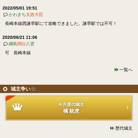
2022/05/01 19:51
かわきち
太政大臣
長崎本線西諫早駅にて攻略できました。諫早駅では不可！
2020/06/21 11:06
綱島
関白
八雲
可 長崎本線
一覧へ
城主争い
今月度の城主
橘 統虎
歴代城主