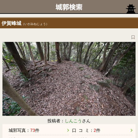
伊賀峰城
（いがみねじょう）
投稿者：
しんこう
さん
城郭写真：
73
件
口 コ ミ：
2
件