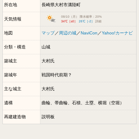
所在地
長崎県大村市溝陸町
08/10（月） 降水確率：20%
天気情報
34℃［±0］
26℃［-2］
詳細
地図
マップ
／
周辺の城
／
NaviCon
／
Yahoo!カーナビ
分類・構造
山城
築城主
大村氏
築城年
戦国時代前期？
主な城主
大村氏
遺構
曲輪、帯曲輪、石積、土塁、横堀（空堀）
再建建造物
説明板