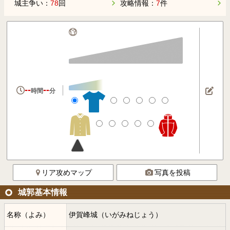
城主争い：
78
回
攻略情報：
7
件
--
--
時間
分
リア攻めマップ
写真を投稿
城郭基本情報
名称（よみ）
伊賀峰城（いがみねじょう）