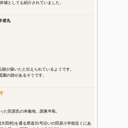
井城としても紹介されていました。
牛若丸
氏能が築いたと伝えられているようです。
·庭園の跡があるそうです。
守
った田原氏の本拠地…国東半島。
大田村)を通る県道31号沿いの田原小学校近くにあ