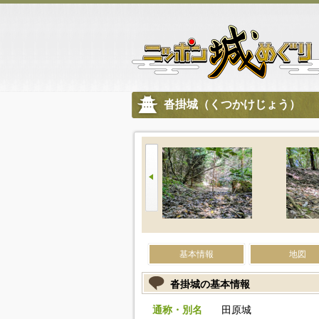
沓掛城（くつかけじょう）
基本情報
地図
沓掛城の基本情報
通称・別名
田原城