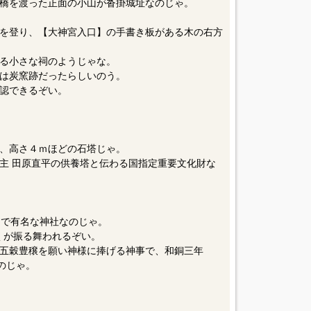
橋を渡った正面の小山が沓掛城址なのじゃ。
を登り、【大神宮入口】の手書き板がある木の右方
る小さな祠のようじゃな。
は炭窯跡だったらしいのう。
認できるぞい。
、高さ４ｍほどの石塔じゃ。
掛城主 田原直平の供養塔と伝わる国指定重要文化財な
』で有名な神社なのじゃ。
ろくが振る舞われるぞい。
五穀豊穣を願い神様に捧げる神事で、和銅三年
るのじゃ。