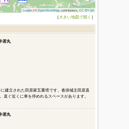
Leaflet
| ©
OpenStreetMap
contributors,
CC-BY-SA
［
大きい地図で開く
］
牛若丸
］
9年に建立された田原家五重塔です。沓掛城主田原直
。直ぐ近くに車を停めれるスペースがあります。
牛若丸