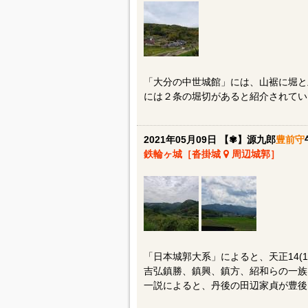
「大分の中世城館」には、山裾に堀と
には２条の堀切があると紹介されてい
2021年05月09日 【✾】源九郎
豊前守
鉄輪ヶ城［沓掛城
周辺城郭］
「日本城郭大系」によると、天正14(
吉弘鎮勝、鎮興、鎮方、紹和らの一族
一説によると、丹後の田辺家貞が豊後