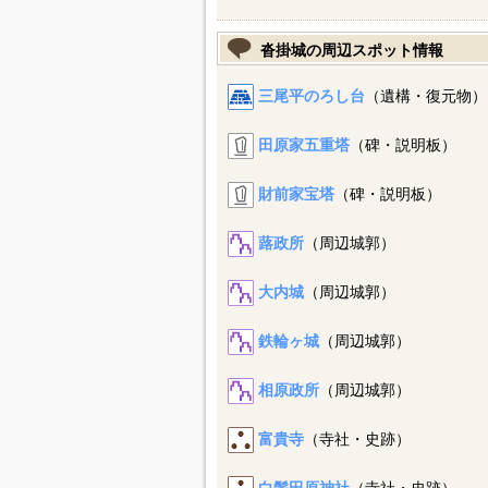
沓掛城の周辺スポット情報
三尾平のろし台
（遺構・復元物）
田原家五重塔
（碑・説明板）
財前家宝塔
（碑・説明板）
蕗政所
（周辺城郭）
大内城
（周辺城郭）
鉄輪ヶ城
（周辺城郭）
相原政所
（周辺城郭）
富貴寺
（寺社・史跡）
白鬚田原神社
（寺社・史跡）