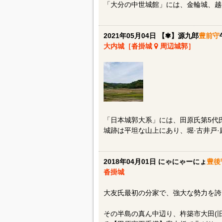
「大分の中世城館」には、金輪城、越
2021年05月04日 【✾】源九郎
豊前守
大内城［沓掛城
周辺城郭］
「日本城郭大系」には、田原氏第5代
城跡は平坦な山上にあり、堀·古井戸
2018年04月01日 にゃにゃーにょ
豊後
沓掛城
大友氏最初の分家で、強大な勢力を誇
その半島の真ん中辺り、杵築市大田(旧