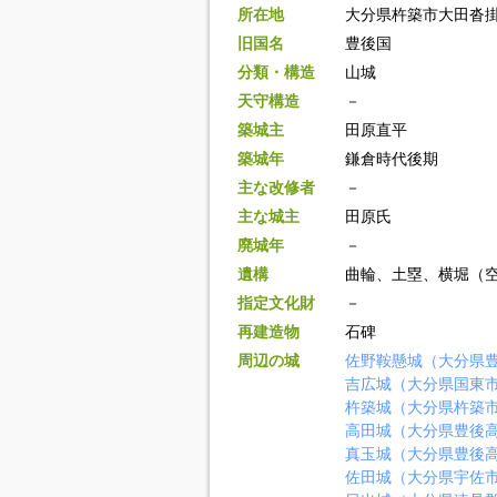
所在地
大分県杵築市大田沓
旧国名
豊後国
分類・構造
山城
天守構造
－
築城主
田原直平
築城年
鎌倉時代後期
主な改修者
－
主な城主
田原氏
廃城年
－
遺構
曲輪、土塁、横堀（
指定文化財
－
再建造物
石碑
周辺の城
佐野鞍懸城（大分県
吉広城（大分県国東
杵築城（大分県杵築
高田城（大分県豊後
真玉城（大分県豊後
佐田城（大分県宇佐