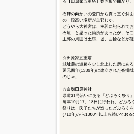
る【田原家五重塔】案内板で曲がり、
石碑の向かいの登口から真っ直ぐ斜面
の一段高い場所が主郭じゃ。
どうやら大神宮は、主郭に祀られてお
石垣…と思った箇所があったが、そこ
主郭の周囲は土塁、堀、曲輪などが確
☆田原家五重塔
城址麓の道路を少し北上した所にある
延元四年(1339年)に建立された沓
のじゃ。
☆白鬚田原神社
県道31号沿いにある『どぶろく祭り
毎年10月17、18日に行われ、どぶ
祭りは、氏子たちが造ったどぶろくを
(710年)から1300年以上も続いてお