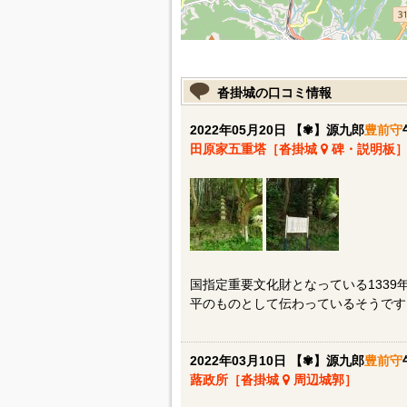
沓掛城の口コミ情報
2022年05月20日 【✾】源九郎
豊前守
田原家五重塔［沓掛城
碑・説明板
国指定重要文化財となっている133
平のものとして伝わっているそうです
2022年03月10日 【✾】源九郎
豊前守
蕗政所［沓掛城
周辺城郭］