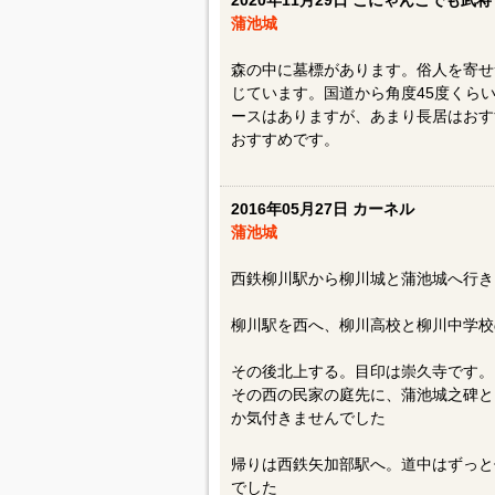
2020年11月29日 こにゃんこでも武将
蒲池城
森の中に墓標があります。俗人を寄せ
じています。国道から角度45度くら
ースはありますが、あまり長居はおす
おすすめです。
2016年05月27日 カーネル
蒲池城
西鉄柳川駅から柳川城と蒲池城へ行き
柳川駅を西へ、柳川高校と柳川中学校
その後北上する。目印は崇久寺です。
その西の民家の庭先に、蒲池城之碑と
か気付きませんでした
帰りは西鉄矢加部駅へ。道中はずっと
でした