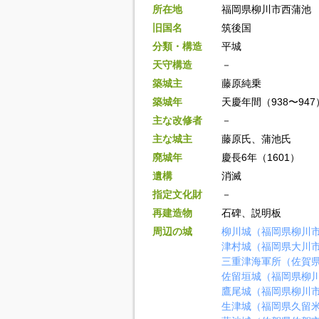
所在地
福岡県柳川市西蒲池
旧国名
筑後国
分類・構造
平城
天守構造
－
築城主
藤原純乗
築城年
天慶年間（938〜947
主な改修者
－
主な城主
藤原氏、蒲池氏
廃城年
慶長6年（1601）
遺構
消滅
指定文化財
－
再建造物
石碑、説明板
周辺の城
柳川城（福岡県柳川
津村城（福岡県大川
三重津海軍所（佐賀
佐留垣城（福岡県柳
鷹尾城（福岡県柳川
生津城（福岡県久留