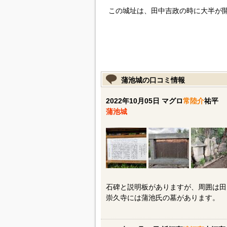
この城址は、田中吉政の時に大半が
蒲池城の口コミ情報
2022年10月05日 マグロ
常陸介
祐平
蒲池城
石碑と説明板がありますが、周囲は田
崇久寺には蒲池氏の墓があります。