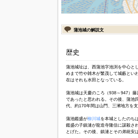
蒲池城の解説文
歴史
蒲池城址は、西蒲池字池渕を中心と
めまで竹や雑木が繁茂して城藪といわ
在はそれも水田となっている。
蒲池城は天慶のころ（938～947
であったと思われる。その後、蒲池
代、約170年間は山門、三瀦地方を
蒲池鑑盛が
柳川城
を本城としたのちは
鑑盛の子鎮漣が龍造寺隆信に謀殺さ
とげた。その後、鎮漣とその弟統安