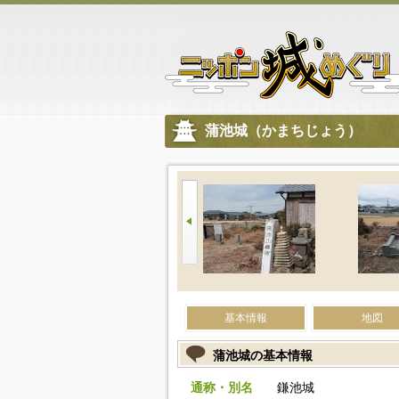
蒲池城（かまちじょう）
基本情報
地図
蒲池城の基本情報
通称・別名
鎌池城