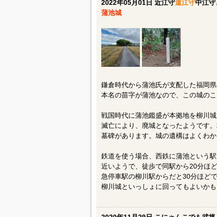
2022年05月01日 近江守
遠江守
中江守
蒲池城
鎌倉時代から蒲池氏が支配した福岡県
本名の苗字が蒲池なので、この城のこ
戦国時代に蒲池鑑盛が本拠地を柳川城
滅亡により、廃城となったようです。
墓碑があります。城の遺構はよくわか
鉄道を使う場合、西鉄に蒲池という駅
近いようで、徒歩で同駅から20分ほ
急停車駅の柳川駅からだと30分ほど
柳川城といっしょに回ってもよいかも