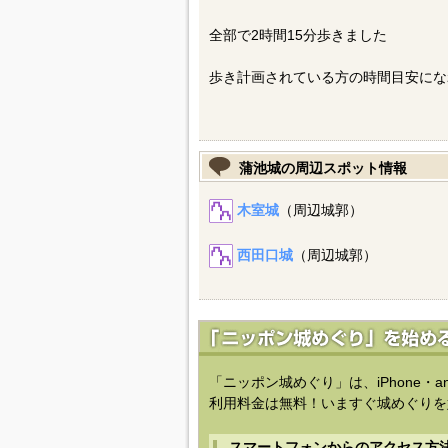
全部で2時間15分歩きました
歩き計画されている方の時間目安にな
蒲池城の周辺スポット情報
木室城
（周辺城郭）
西田口城
（周辺城郭）
「ニッポン城めぐり」は、iPhone・a
利用料金は無料！いますぐ城めぐりを
スマートフォンからのアクセス方