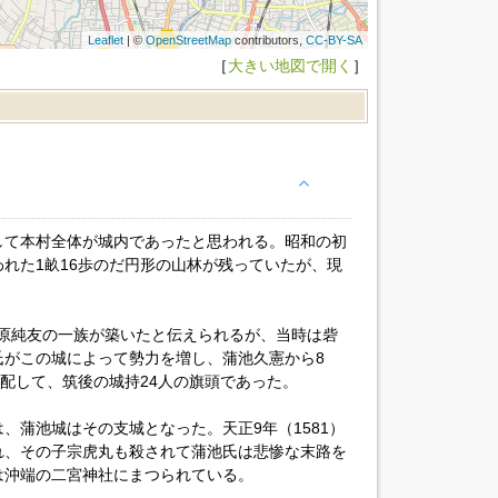
Leaflet
| ©
OpenStreetMap
contributors,
CC-BY-SA
［
大きい地図で開く
］
して本村全体が城内であったと思われる。昭和の初
れた1畝16歩のだ円形の山林が残っていたが、現
）藤原純友の一族が築いたと伝えられるが、当時は砦
氏がこの城によって勢力を増し、蒲池久憲から8
支配して、筑後の城持24人の旗頭であった。
、蒲池城はその支城となった。天正9年（1581）
れ、その子宗虎丸も殺されて蒲池氏は悲惨な末路を
は沖端の二宮神社にまつられている。