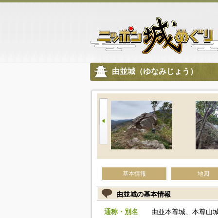
由並城（ゆなみじょう）
基本情報
地図
由並城の基本情報
通称・別名
由並本尊城、本尊山