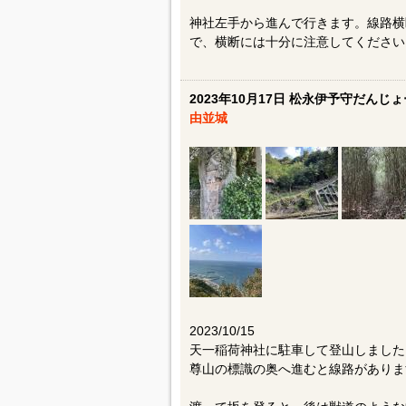
神社左手から進んで行きます。線路横
で、横断には十分に注意してください
2023年10月17日 松永伊予守だんじょ
由並城
2023/10/15
天一稲荷神社に駐車して登山しました
尊山の標識の奥へ進むと線路がありま