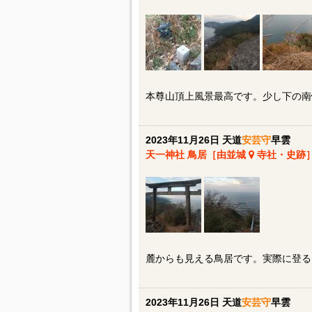
本尊山頂上風景最高です。少し下の南
2023年11月26日 天道
安芸守
早雲
天一神社 鳥居［由並城
寺社・史跡
麓からも見える鳥居です。実際に登る
2023年11月26日 天道
安芸守
早雲