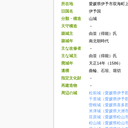
所在地
愛媛県伊予市双海町
旧国名
伊予国
分類・構造
山城
天守構造
－
築城主
由並（得能）氏
築城年
南北朝時代
主な改修者
－
主な城主
由並（得能）氏
廃城年
天正14年（1586）
遺構
曲輪、石垣、堀切
指定文化財
－
再建造物
－
周辺の城
松前城（愛媛県伊予
千里城（愛媛県伊予
曽根城（愛媛県喜多
米津城（愛媛県大洲
荏原城（愛媛県松山
松山城（愛媛県松山