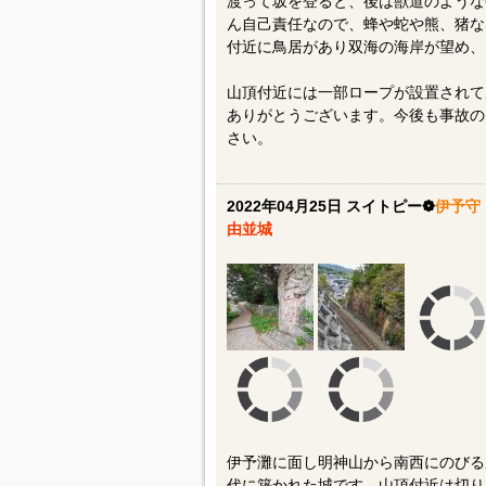
渡って坂を登ると、後は獣道のような
ん自己責任なので、蜂や蛇や熊、猪な
付近に鳥居があり双海の海岸が望め、
山頂付近には一部ロープが設置されて
ありがとうございます。今後も事故の
さい。
2022年04月25日 スイトピー❁
伊予守
由並城
伊予灘に面し明神山から南西にのびる