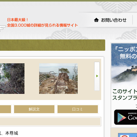
解説文
口コミ
城、本尊城