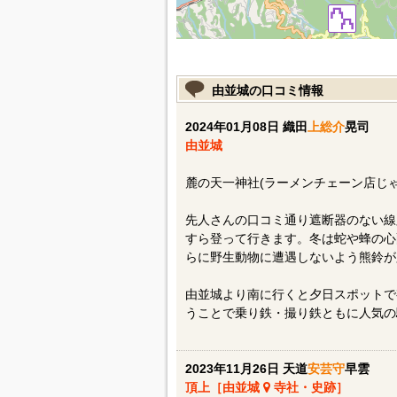
由並城の口コミ情報
2024年01月08日 織田
上総介
晃司
由並城
麓の天一神社(ラーメンチェーン店じ
先人さんの口コミ通り遮断器のない線
すら登って行きます。冬は蛇や蜂の心
らに野生動物に遭遇しないよう熊鈴が
由並城より南に行くと夕日スポットで
うことで乗り鉄・撮り鉄ともに人気の
2023年11月26日 天道
安芸守
早雲
頂上［由並城
寺社・史跡］