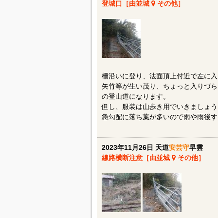
登城口［由並城
その他］
柵沿いに登り、法面頂上付近で左に入
矢竹等が生い茂り、ちょっと入りづら
の登山道になります。
但し、服装は山歩き用でいきましょう
急勾配に落ち葉が多いので雨や雨後す
2023年11月26日 天道
安芸守
早雲
線路横断注意［由並城
その他］