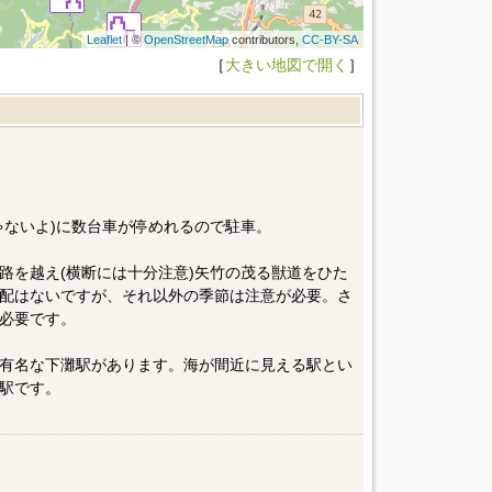
Leaflet
| ©
OpenStreetMap
contributors,
CC-BY-SA
［
大きい地図で開く
］
ゃないよ)に数台車が停めれるので駐車。
路を越え(横断には十分注意)矢竹の茂る獣道をひた
配はないですが、それ以外の季節は注意が必要。さ
必要です。
有名な下灘駅があります。海が間近に見える駅とい
駅です。