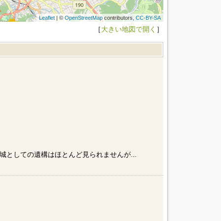
Leaflet
| ©
OpenStreetMap
contributors,
CC-BY-SA
［
大きい地図で開く
］
としての遺構はほとんど見られませんが...