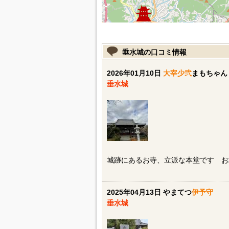
垂水城の口コミ情報
2026年01月10日
大宰少弐
まもちゃん
垂水城
城跡にあるお寺、立派な本堂です お城
2025年04月13日 やまてつ
伊予守
垂水城