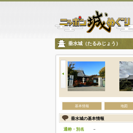
垂水城（たるみじょう）
基本情報
地図
垂水城の基本情報
通称・別名
－