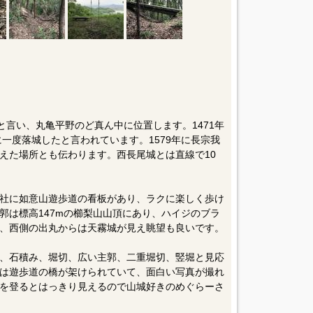
と言い、丸亀平野のど真ん中に位置します。1471年
に一度落城したと言われています。1579年に長宗我
えた場所とも伝わります。西長尾城とは直線で10
社に如意山遊歩道の看板があり、ラクに楽しく歩け
郭は標高147mの櫛梨山山頂にあり、ハイジのブラ
、西側の出丸からは天霧城が見え眺望も良いです。
、石積み、堀切、広い主郭、二重堀切、竪堀と見応
は遊歩道の橋が架けられていて、面白い写真が撮れ
を登るとはっきり見えるので山城好きのめぐらーさ