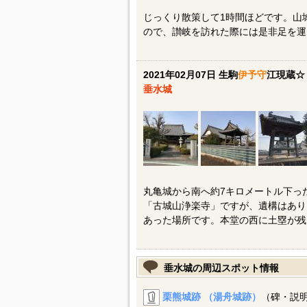
じっくり散策して1時間ほどです。山
ので、讃岐を訪れた際には是非足を運
2021年02月07日 生駒
伊予守
江現蔵☆
垂水城
丸亀城から南へ約7キロメートル下っ
「古城山浄楽寺」ですが、遺構はあり
あった場所です。本堂の西に土塁が残
垂水城の周辺スポット情報
栗熊城跡 （湯舟城跡）
（碑・説