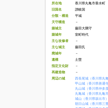
所在地
香川県丸亀市垂水町
旧国名
讃岐国
分類・構造
平城
天守構造
－
築城主
藤田大隅守
築城年
室町時代
主な改修者
－
主な城主
藤田氏
廃城年
－
遺構
土塁
指定文化財
－
再建造物
－
周辺の城
西長尾城（香川県丸
甲山城（香川県善通
丸山城（香川県仲多
丸亀城（香川県丸亀
城山（香川県坂出市
朝日山城（香川県三