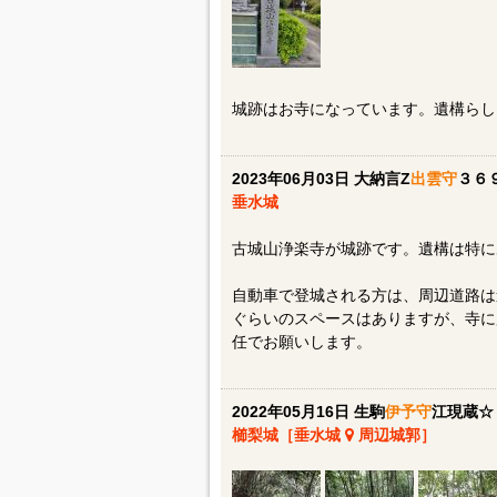
城跡はお寺になっています。遺構らし
2023年06月03日 大納言Z
出雲守
３６
垂水城
古城山浄楽寺が城跡です。遺構は特に
自動車で登城される方は、周辺道路は
ぐらいのスペースはありますが、寺に
任でお願いします。
2022年05月16日 生駒
伊予守
江現蔵☆
櫛梨城［垂水城
周辺城郭］