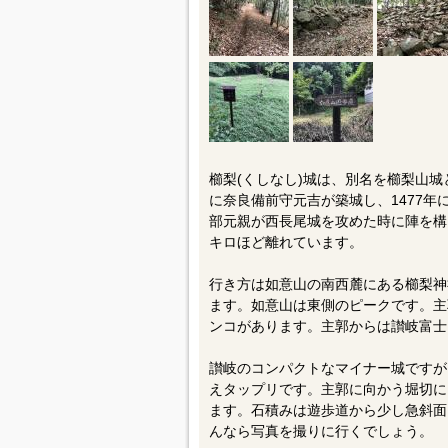
櫛梨(くしなし)城は、別名を櫛梨山城
に奈良備前守元吉が築城し、1477年
部元親が西長尾城を攻めた時に陣を構
キロほど離れています。
行き方は如意山の南西麓にある櫛梨神
ます。如意山は東側のピークです。主
ンコがあります。主郭からは讃岐富士
讃岐のコンパクトなマイナー城ですが
えタップリです。主郭に向かう堀切に
ます。石積みは遊歩道から少し急斜面
んなら写真を撮りに行くでしょう。