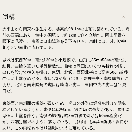
遺構
大平山から南東へ派生する、標高約98.1mの山頂に築かれている。備
前の西端にあり、備中の国境まで約1kmに迫る立地だ。岡山平野を
眼下に見渡せ、南麓には山陽道を見下ろせる。東側には、砂川や中
川などが南北に流れている。
城域は東西70m、南北120mと小規模で、山頂に35m×55mの南北に
細長い曲輪を置いた単郭構造だ。曲輪は周囲にいくつも折れや張り
出しを設けて横矢を掛け、東辺、北辺、西辺北半には高さ50cm前後
の低い土塁がめぐる。虎口は3か所（北側・東側中央・南東隅角）に
あり、北側と南東隅角の虎口は喰違い虎口、東側中央の虎口は平虎
口だ。
東斜面と南斜面の傾斜が緩いため、虎口の外側に堀切を設けて防御
線としているようだ。東側には幅2m、深さ1mの堀切があり、西側に
は低い土塁を伴う。南側の堀切は幅3m前後で深さは50cm程度だ
が、西端は竪堀のように落ちている。北斜面にも幅4m前後の堀切が
あり、この両端もやはり竪堀のように落ちている。