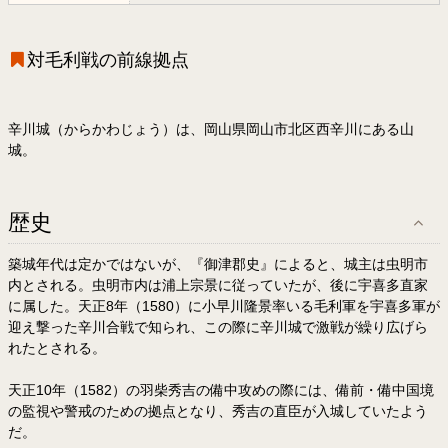
対毛利戦の前線拠点
辛川城（からかわじょう）は、岡山県岡山市北区西辛川にある山
城。
歴史
築城年代は定かではないが、『御津郡史』によると、城主は虫明市
内とされる。虫明市内は浦上宗景に従っていたが、後に宇喜多直家
に属した。天正8年（1580）に小早川隆景率いる毛利軍を宇喜多軍が
迎え撃った辛川合戦で知られ、この際に辛川城で激戦が繰り広げら
れたとされる。
天正10年（1582）の羽柴秀吉の備中攻めの際には、備前・備中国境
の監視や警戒のための拠点となり、秀吉の直臣が入城していたよう
だ。