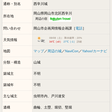
通称・別名
西辛川城
岡山県岡山市北区西辛川
所在地
周辺の宿
問い合わせ
岡山市企画局情報企画課［
電話
］
08/08（土） 降水確率：20%
天気情報
34℃［±0］
27℃［-1］
詳細
地図
マップ
／
周辺の城
／
NaviCon
／
Yahoo!カーナビ
分類・構造
山城
築城主
不明
築城年
不明
主な城主
虫明市内、戸川達安
遺構
曲輪、土塁、堀切、堅堀