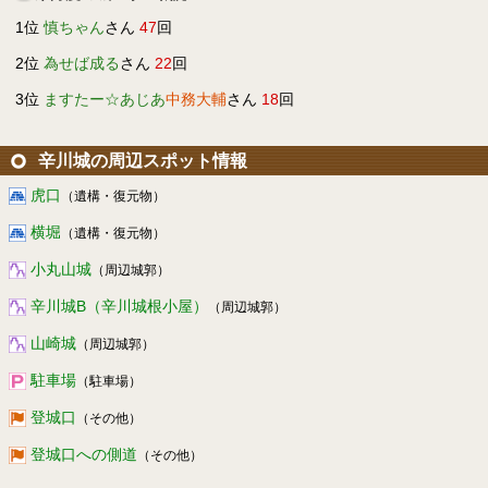
1位
慎ちゃん
さん
47
回
2位
為せば成る
さん
22
回
3位
ますたー☆あじあ
中務大輔
さん
18
回
辛川城の周辺スポット情報
虎口
（遺構・復元物）
横堀
（遺構・復元物）
小丸山城
（周辺城郭）
辛川城B（辛川城根小屋）
（周辺城郭）
山崎城
（周辺城郭）
駐車場
（駐車場）
登城口
（その他）
登城口への側道
（その他）