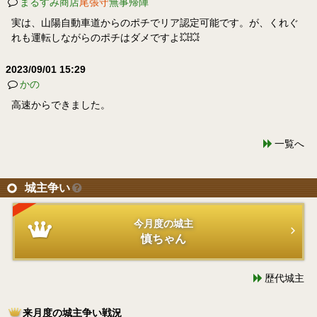
まるすみ商店
尾張守
無事帰陣
実は、山陽自動車道からのポチでリア認定可能です。が、くれぐ
れも運転しながらのポチはダメですよ💥💥
2023/09/01 15:29
かの
高速からできました。
一覧へ
城主争い
今月度の城主
慎ちゃん
歴代城主
来月度の城主争い戦況