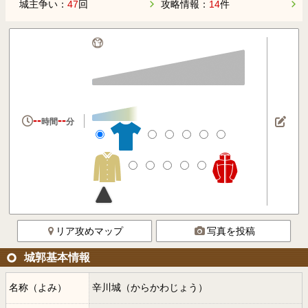
城主争い：
47
回
攻略情報：
14
件
--
--
時間
分
リア攻めマップ
写真を投稿
城郭基本情報
名称（よみ）
辛川城（からかわじょう）