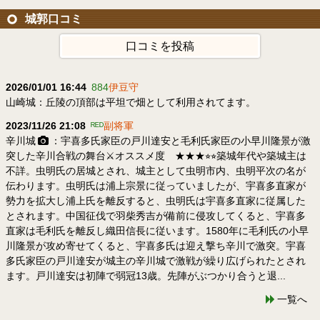
城郭口コミ
口コミを投稿
2026/01/01 16:44
884
伊豆守
山崎城：丘陵の頂部は平坦で畑として利用されてます。
2023/11/26 21:08
ᴿᴱᴰ
副将軍
辛川城
：宇喜多氏家臣の戸川達安と毛利氏家臣の小早川隆景が激
突した辛川合戦の舞台⚔⁡オススメ度 ★★★⭐︎⭐︎⁡築城年代や築城主は
不詳。虫明氏の居城とされ、城主として虫明市内、虫明平次の名が
伝わります。虫明氏は浦上宗景に従っていましたが、宇喜多直家が
勢力を拡大し浦上氏を離反すると、虫明氏は宇喜多直家に従属した
とされます。中国征伐で羽柴秀吉が備前に侵攻してくると、宇喜多
直家は毛利氏を離反し織田信長に従います。1580年に毛利氏の小早
川隆景が攻め寄せてくると、宇喜多氏は迎え撃ち辛川で激突。宇喜
多氏家臣の戸川達安が城主の辛川城で激戦が繰り広げられたとされ
ます。戸川達安は初陣で弱冠13歳。先陣がぶつかり合うと退...
一覧へ