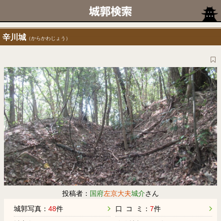
辛川城
（からかわじょう）
投稿者：
国府
左京大夫
城介
さん
城郭写真：
48
件
口 コ ミ：
7
件