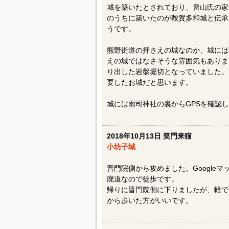
城を築いたとされており、畠山氏の家
のうちに築いたのが鞍賀多和城と伝承
うです。
熊野街道の押さえの城なのか、城には
えの城ではなさそうな雰囲気もありま
り出した岩盤堀切となっていました。
要したお城だと思います。
城には雨司神社の裏からGPSを確認
2018年10月13日 笑門来猫
小坊子城
晋門院側から攻めました。Google
廃道なので徒歩です。
帰りに晋門院側に下りましたが、軽で
から歩いた方がいいです。