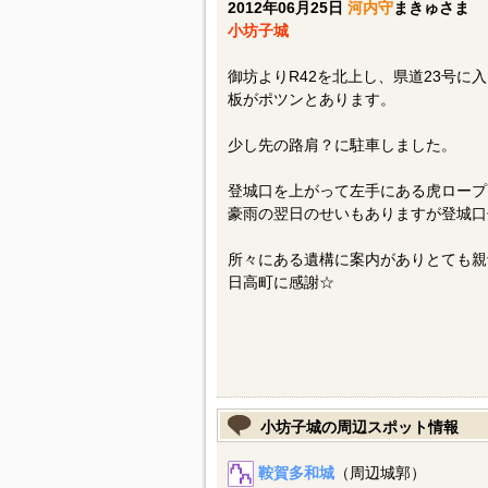
2012年06月25日
河内守
まきゅさま
小坊子城
御坊よりR42を北上し、県道23号
板がポツンとあります。
少し先の路肩？に駐車しました。
登城口を上がって左手にある虎ロープ
豪雨の翌日のせいもありますが登城口
所々にある遺構に案内がありとても親
日高町に感謝☆
小坊子城の周辺スポット情報
鞍賀多和城
（周辺城郭）