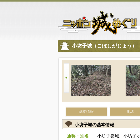
小坊子城（こぼしがじょう）
基本情報
地図
小坊子城の基本情報
通称・別名
小坊子嶺城、小坊子