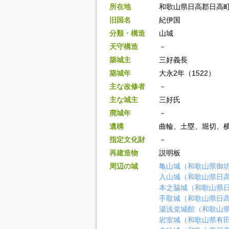
所在地
和歌山県日高郡日高
旧国名
紀伊国
分類・構造
山城
天守構造
－
築城主
三好義長
築城年
大永2年（1522）
主な改修者
－
主な城主
三好氏
廃城年
－
遺構
曲輪、土塁、堀切、
指定文化財
－
再建造物
説明板
周辺の城
亀山城（和歌山県御
入山城（和歌山県日
本之脇城（和歌山県
手取城（和歌山県日
湯浅党城館（和歌山
岩室城（和歌山県有