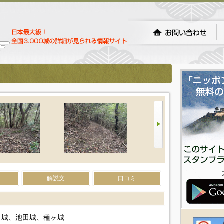
解説文
口コミ
ヶ城、池田城、種ヶ城