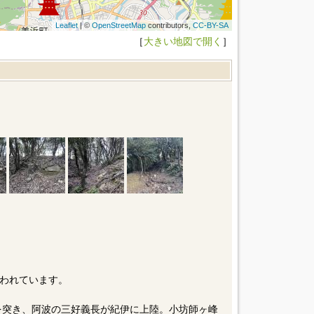
Leaflet
| ©
OpenStreetMap
contributors,
CC-BY-SA
［
大きい地図で開く
］
われています。
隙を突き、阿波の三好義長が紀伊に上陸。小坊師ヶ峰