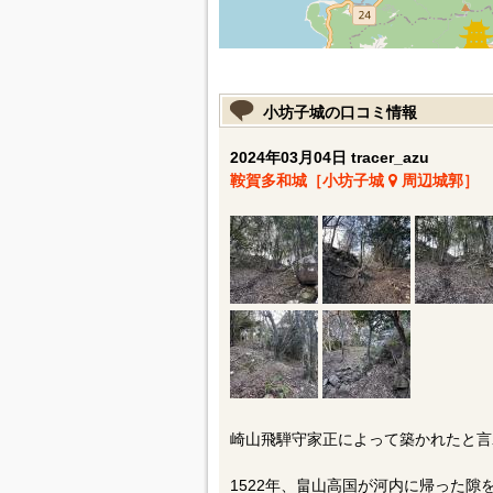
小坊子城の口コミ情報
2024年03月04日 tracer_azu
鞍賀多和城［小坊子城
周辺城郭］
崎山飛騨守家正によって築かれたと言
1522年、畠山高国が河内に帰った