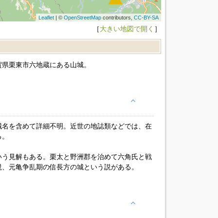
Leaflet
| ©
OpenStreetMap
contributors,
CC-BY-SA
［
大きい地図で開く
］
賀県栗東市六地蔵にある山城。
城名を含めて詳細不明。近世の地誌類などでは、在
る。
いう見解もある。栗太と野洲郡を治めて六角氏と戦
説、元亀争乱期の信長方の城という説がある。