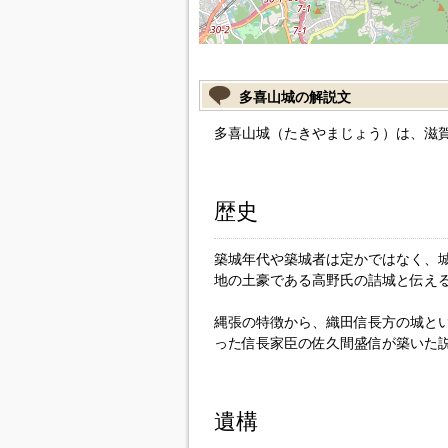
多喜山城の解説文
多喜山城（たきやまじょう）は、滋
歴史
築城年代や築城者は定かではなく、
地の土豪である高野氏の詰城と伝え
縄張の特徴から、織田信長方の城と
った信長家臣の佐久間盛信が築いた
遺構