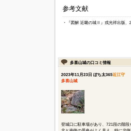
参考文献
・『図解 近畿の城Ⅱ』戎光祥出版、2
多喜山城の口コミ情報
2023年11月23日 ぽち太365
近江守
多喜山城
登城口に駐車場があり、721段の階
北と南側の景色がよく見え、特に北側