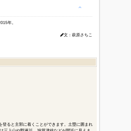
015年。
文：萩原さちこ
段を登ると主郭に着くことができます。土塁に囲まれ
は三上山や野洲川、JR草津線などが間近に見えま