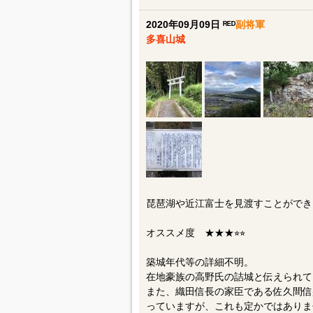
2020年09月09日 ᴿᴱᴰ
副将軍
多喜山城
琵琶湖や近江富士を見渡すことができ
オススメ度 ★★★⭐︎⭐︎
築城年代等の詳細不明。
在地豪族の高野氏の詰城と伝えられて
また、織田信長の家臣である佐久間信
っていますが、これも定かではありま