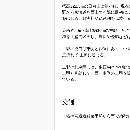
標高222.9mの日向山に築かれ、
野から東海道を西上する際に最初に
をはじめ、野洲川や琵琶湖を見渡せ
東西約50m×南北約30mの主郭、
域を土塁で区画し、堀切や竪堀など
主郭の虎口は東側と西側にあり、いず
度折れて 主郭に通じる。
主郭の北東隅には、東西約25m×南
土塁と直結して、西・南側の土塁を
ている。
交通
・名神高速道路栗東ICから車で約8分