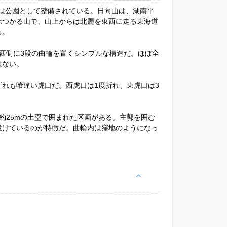
現在は公園として整備されている。日向山は、湖南平
ぶつかる山で、山上からは北麓を東西に走る東海道
る。
その西側に3段の曲輪を置くシンプルな構造だ。ほぼ全
はない。
れも喰違い虎口だ。西虎口は1度折れ、東虎口は3
北約25mの土塁で囲まれた区画がある。主郭を囲む
設けているのが特徴だ。曲輪内は窪地のようになっ