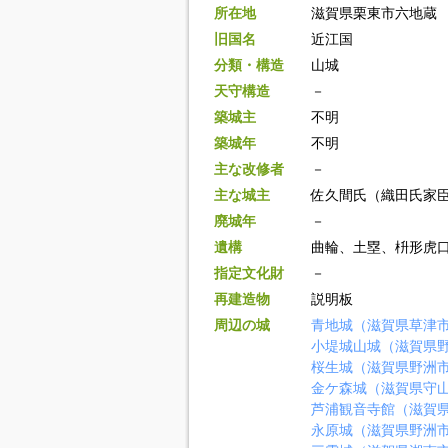
所在地
滋賀県栗東市六地蔵
旧国名
近江国
分類・構造
山城
天守構造
－
築城主
不明
築城年
不明
主な改修者
－
主な城主
佐久間氏（織田氏家
廃城年
－
遺構
曲輪、土塁、枡形虎
指定文化財
－
再建造物
説明板
周辺の城
青地城（滋賀県草津
小堤城山城（滋賀県
桜生城（滋賀県野洲
金ケ森城（滋賀県守
芦浦観音寺館（滋賀
永原城（滋賀県野洲