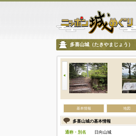
多喜山城（たきやまじょう）
基本情報
地図
多喜山城の基本情報
通称・別名
日向山城