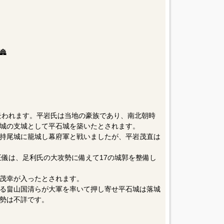

と云われます。平岩氏は当地の豪族であり、南北朝時
城の支城として平石城を築いたとされます。
持尾城に籠城し幕府軍と戦いましたが、平岩茂直は
正儀は、足利氏の大攻勢に備えて17の城郭を整備し
茂幸が入ったとされます。
る畠山国清らが大軍を率いて押し寄せ平石城は落城
勢は不詳です。