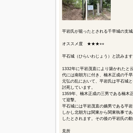
平岩氏が籠ったとされる千早城の支城
オススメ度 ★★★⭐︎⭐︎
平石城（ひらいわじょう）と読みます
1332年に平岩茂直により築かれた
代には南朝方に付き、楠木正成の千早
元弘の乱において、平岩氏は平石城と
討死しています。
1359年、楠木正成の三男である楠木
て迎撃。
平石城には平岩茂直の嫡男である平岩
しかし北朝方は関東から関東執事であ
したとされます。その後の平岩氏の動
見所