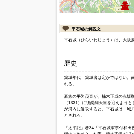
平石城の解説文
平石城（ひらいわじょう）は、大阪
歴史
築城年代、築城者は定かではない。
れる。
豪族の平岩茂直が、楠木正成の赤坂
（1331）に後醍醐天皇を迎えよう
が河内に侵攻すると、平石城は「城
とされる。
『太平記』巻34「平石城軍事付和田夜