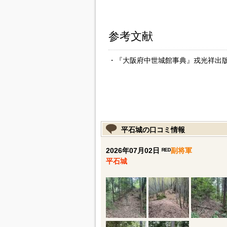
参考文献
・『大阪府中世城館事典』戎光祥出版、
平石城の口コミ情報
2026年07月02日 ᴿᴱᴰ
副将軍
平石城