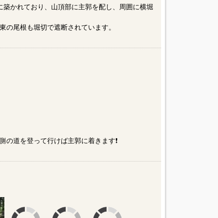
上に築かれており、山頂部に主郭を配し、周囲に横堀
東の尾根も堀切で遮断されています。
側の道を登って行けば主郭に着きます❗️