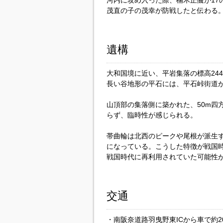
河内に攻め入った際、楠木正儀が17
茂直の子の茂幸が防戦したと伝わる
遺構
大和国境に近い、平岩集落の標高24
長い谷地形の平石には、平石峠街道
山頂部の集落側に築かれた、50m四
らず、臨時性が感じられる。
帯曲輪は北西のピークや尾根が派生
になっている。こうした特徴が戦国
戦国時代に再利用されていた可能性
交通
・南阪奈道路羽曳野東ICから車で約2