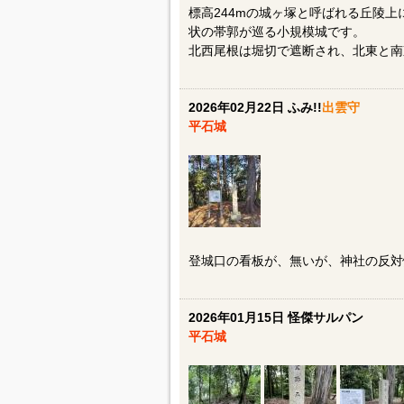
標高244mの城ヶ塚と呼ばれる丘陵
状の帯郭が巡る小規模城です。
北西尾根は堀切で遮断され、北東と南
2026年02月22日 ふみ!!
出雲守
平石城
登城口の看板が、無いが、神社の反対
2026年01月15日 怪傑サルパン
平石城