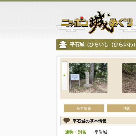
平石城（ひらいし（ひらいわ
基本情報
地図
平石城の基本情報
通称・別名
平岩城