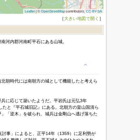
Leaflet
| ©
OpenStreetMap
contributors,
CC-BY-SA
［
大きい地図で開く
］
府南河内郡河南町平石にある山城。
南北朝時代には南朝方の城として機能したと考えら
挙兵に応じて築いたようだ。平岩氏は元弘3年
としたと『平石城旧記』にある。北朝方の畠山国清ら
戸」「逆木」を破られ、城兵は金剛山へ逃げ落ちた
討事」によると、正平14年（1359）に足利勢が