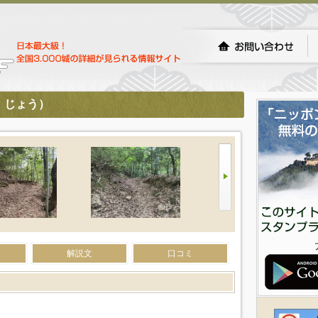
）じょう）
解説文
口コミ