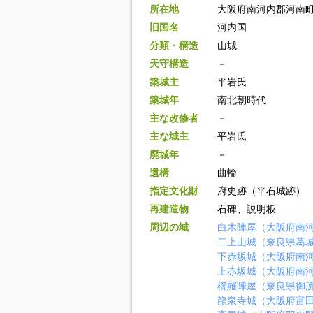
所在地
大阪府南河内郡河南
旧国名
河内国
分類・構造
山城
天守構造
－
築城主
平岩氏
築城年
南北朝時代
主な改修者
－
主な城主
平岩氏
廃城年
－
遺構
曲輪
指定文化財
府史跡（平石城跡）
再建造物
石碑、説明板
周辺の城
白木陣屋（大阪府南
二上山城（奈良県葛
下赤坂城（大阪府南
上赤坂城（大阪府南
櫛羅陣屋（奈良県御
龍泉寺城（大阪府富