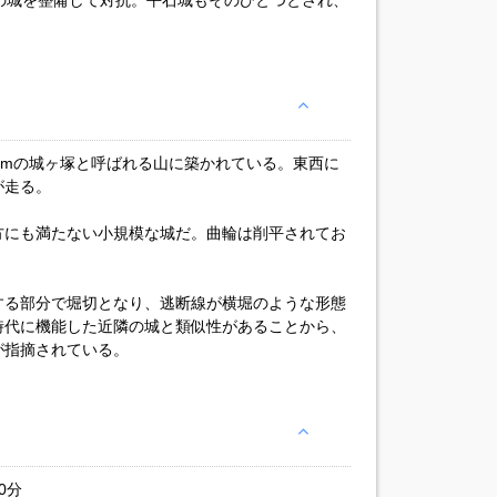
の城を整備して対抗。平石城もそのひとつとされ、
。
4mの城ヶ塚と呼ばれる山に築かれている。東西に
が走る。
方にも満たない小規模な城だ。曲輪は削平されてお
する部分で堀切となり、逃断線が横堀のような形態
時代に機能した近隣の城と類似性があることから、
が指摘されている。
0分