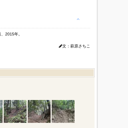
2015年。
文：萩原さちこ