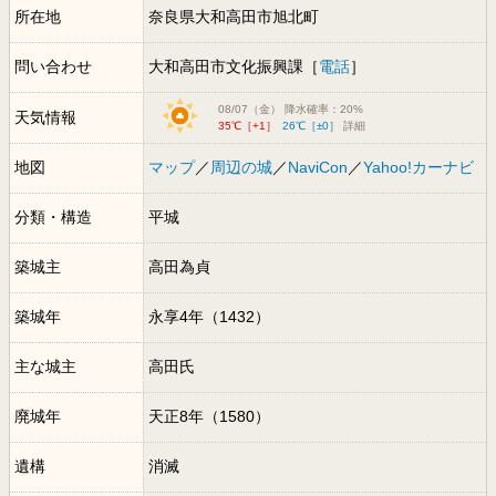
所在地
奈良県大和高田市旭北町
問い合わせ
大和高田市文化振興課［
電話
］
08/07（金） 降水確率：20%
天気情報
35℃［+1］
26℃［±0］
詳細
地図
マップ
／
周辺の城
／
NaviCon
／
Yahoo!カーナビ
分類・構造
平城
築城主
高田為貞
築城年
永享4年（1432）
主な城主
高田氏
廃城年
天正8年（1580）
遺構
消滅