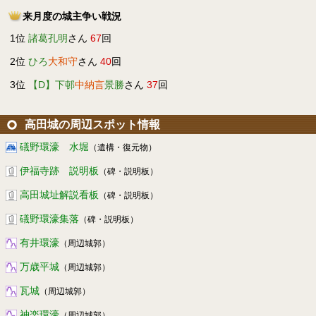
来月度の城主争い戦況
1位
諸葛孔明
さん
67
回
2位
ひろ
大和守
さん
40
回
3位
【D】下邨
中納言
景勝
さん
37
回
高田城の周辺スポット情報
礒野環濠 水堀
（遺構・復元物）
伊福寺跡 説明板
（碑・説明板）
高田城址解説看板
（碑・説明板）
礒野環濠集落
（碑・説明板）
有井環濠
（周辺城郭）
万歳平城
（周辺城郭）
瓦城
（周辺城郭）
神楽環濠
（周辺城郭）