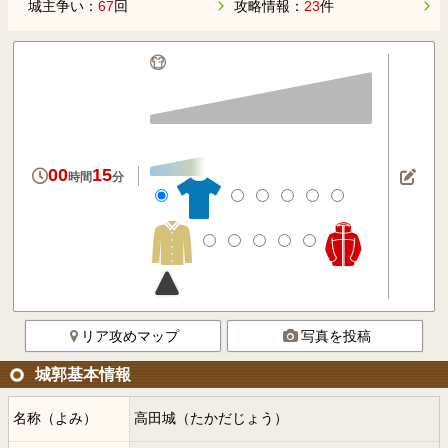
城主争い：
67
回
攻略情報：
23
件
00
15
時間
分
リア攻めマップ
写真を投稿
城郭基本情報
名称（よみ）
高田城（たかだじょう）