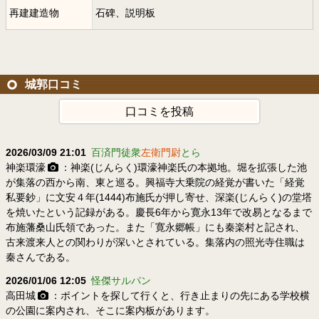
再建建造物
石碑、説明板
城郭口コミ
口コミを投稿
2026/03/09 21:01
百済門徒衆
左衛門尉
とら
神楽環濠
：神楽(じんらく)環濠神楽氏の本拠地。堀を拡張した池
が集落の西から南、東と巡る。興福寺大乗院の経覚が書いた「経覚
私要鈔」に文安４年(1444)布施氏が押し寄せ、深楽(じんらく)の堂塔
を焼いたという記録がある。慶長6年から寛永13年で改易となるまで
布施藩桑山氏領であった。また「寛永郷帳」にも秦楽村と記され、
古来渡来人との関わりが深いとされている。集落内の照光寺住職は
秦さんである。
2026/01/06 12:05
怪傑サルパン
高田城
：ポイントを探して行くと、行き止まりの先にある学校横
の公園に案内され、そこに案内板があります。