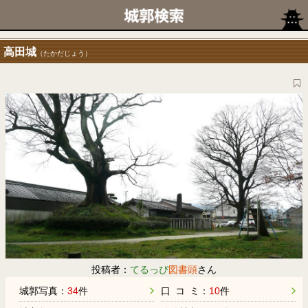
高田城
（たかだじょう）
投稿者：
てるっぴ
図書頭
さん
城郭写真：
34
件
口 コ ミ：
10
件