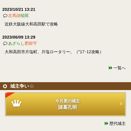
2023/10/21 13:21
左馬頭
稲荷.
近鉄大阪線大和高田駅で攻略
2023/06/09 13:29
あざらし
肥前守
大和高田市片塩町、片塩ロータリー。（❜17･12攻略）
一覧へ
城主争い
今月度の城主
諸葛孔明
歴代城主