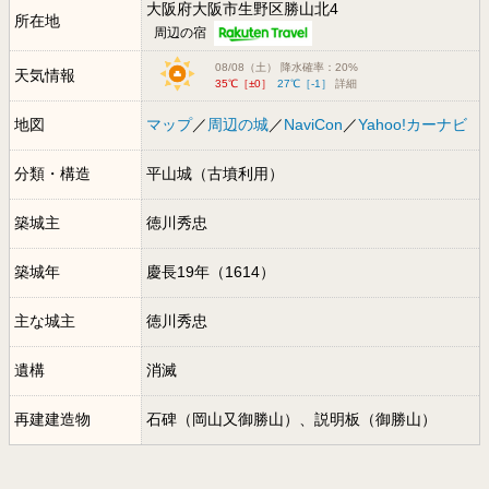
大阪府大阪市生野区勝山北4
所在地
周辺の宿
08/08（土） 降水確率：20%
天気情報
35℃［±0］
27℃［-1］
詳細
地図
マップ
／
周辺の城
／
NaviCon
／
Yahoo!カーナビ
分類・構造
平山城（古墳利用）
築城主
徳川秀忠
築城年
慶長19年（1614）
主な城主
徳川秀忠
遺構
消滅
再建建造物
石碑（岡山又御勝山）、説明板（御勝山）