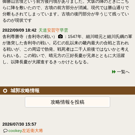
御勝山古墳という前方後円墳がありました。大坂の陣のときにこち
らに陣を敷いたので、古墳の前方部分が消滅。現代では勝山通りで
分断もされてしまっています。古墳の後円部分が辛うじて残ってい
るのが現状です
2022/09/09 18:42
天道
安芸守
早雲
舎利尊勝寺（舎利寺の戦い）
：1547年、細川晴元と細川氏綱の軍
が激突した舎利寺の戦い。応仁の乱以来の畿内最大の合戦と言われ
る戦いが、この周辺で勃発。戦死者は二千人前後ではないかと考え
られいる。この戦いで、晴元方の三好長慶が兄弟とともに大活躍
し、以降長慶が大躍進するきっかけともなる。
一覧へ
城郭攻略情報
攻略情報を投稿
2026/07/30 15:57
cookey
左近衛大将