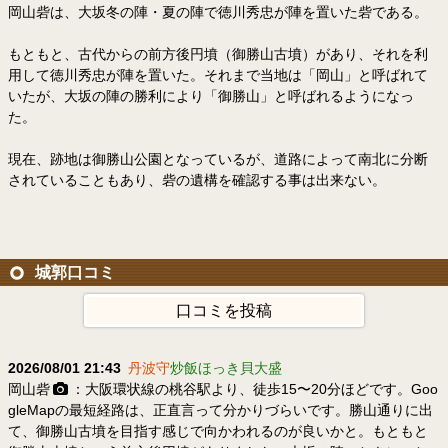
岡山砦は、大坂冬の陣・夏の陣で徳川秀忠が陣を置いた砦である。
もともと、古代からの前方後円墳（御勝山古墳）があり、それを利
用して徳川秀忠が陣を置いた。それまで当地は「岡山」と呼ばれて
いたが、大坂の陣の勝利により「御勝山」と呼ばれるようになっ
た。
現在、跡地は御勝山公園となっているが、道路によって南北に分断
されていることもあり、砦の遺構を確認する事は出来ない。
城郭口コミ
口コミを投稿
2026/08/01 21:43
丹波守
炒飯ほっき貝大盛
岡山砦
：大阪環状線の桃谷駅より、徒歩15〜20分ほどです。Goo
gleMapの最短経路は、正直言って分かりづらいです。勝山通りに出
て、御勝山古墳を目指す感じで向かわれるのが良いかと。もともと