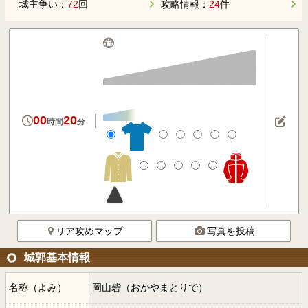
城主争い：
72
回
攻略情報：
24
件
00
20
時間
分
リア攻めマップ
写真を投稿
城郭基本情報
名称（よみ）
岡山砦（おかやまとりで）