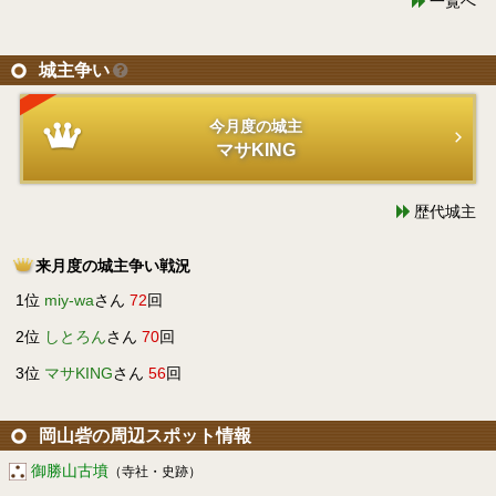
一覧へ
城主争い
今月度の城主
マサKING
歴代城主
来月度の城主争い戦況
1位
miy-wa
さん
72
回
2位
しとろん
さん
70
回
3位
マサKING
さん
56
回
岡山砦の周辺スポット情報
御勝山古墳
（寺社・史跡）