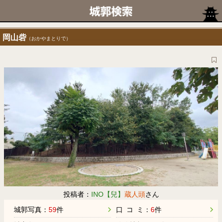
岡山砦
（おかやまとりで）
投稿者：
INO【兒】
蔵人頭
さん
城郭写真：
59
件
口 コ ミ：
6
件