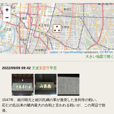
+
−
Leaflet
| ©
OpenStreetMap
contributors,
CC-BY-SA
大きい地図で開く
2022/09/09 09:42
天道
安芸守
早雲
1547年、細川晴元と細川氏綱の軍が激突した舎利寺の戦い。
応仁の乱以来の畿内最大の合戦と言われる戦いが、この周辺で勃
発。