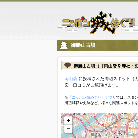
御勝山古墳
御勝山古墳（［岡山砦
寺社・
岡山砦
に投稿された周辺スポット（
図・口コミがご覧頂けます。
※
「ニッポン城めぐり」アプリ
では、スタン
周辺城郭や史跡など、様々な関連スポット
+
−