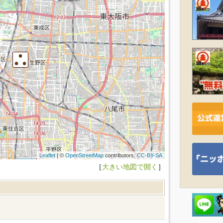
Leaflet
| ©
OpenStreetMap
contributors,
CC-BY-SA
［
大きい地図で開く
］