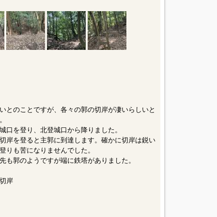
いとのことですが、各々の郭の切岸が凄いらしいと
。
城口を登り、北登城口から降りました。
切岸を登ると主郭に到達します。確かに切岸は鋭い
登りも苦になりませんでした。
先も郭のようですが端に鉄塔がありました。
切岸