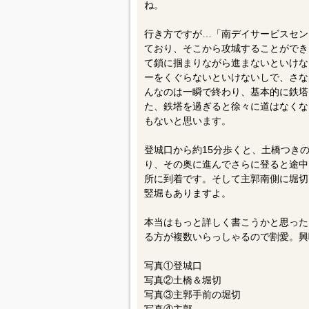
複数の堀切、土橋、畝状竪堀があると
ね。
行き方ですが…「南デイサービスセン
ており、そこから攻城することができ
て鎖に掴まりながら進まないといけな
ーをくぐらないといけないしで、さな
んなのは一瞬で終わり、基本的に鉄塔
た、鉄塔を過ぎると徐々に道はなくな
もないと思います。
登城口から約15分歩くと、土橋つき
り、その奥に進んでさらに登ると途中
所に到着です。そして主郭南側に堀切
竪堀もありますよ。
本当はもっと詳しく書こうかと思った
る方が複数いらっしゃるので割愛。興
写真①登城口
写真②土橋＆堀切
写真③主郭手前の堀切