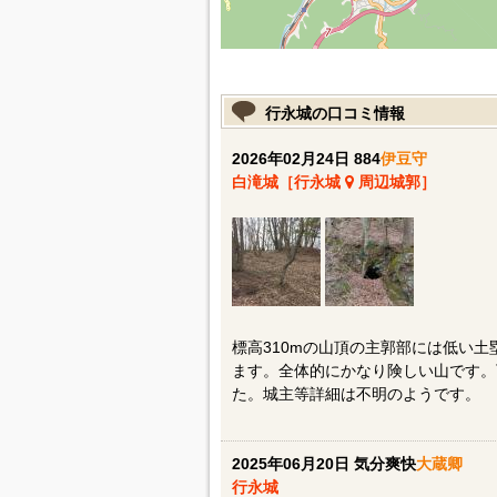
行永城の口コミ情報
2026年02月24日 884
伊豆守
白滝城［行永城
周辺城郭］
標高310mの山頂の主郭部には低い
ます。全体的にかなり険しい山です。
た。城主等詳細は不明のようです。
2025年06月20日 気分爽快
大蔵卿
行永城