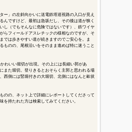
いう点で自分なんかはとても好みのお城なんですよ
ター」の左斜向かいに送電鉄塔巡視路の入口が見え
るんですけど、最初は急坂だし、その後は道が狭く
いし（でもそんなに危険ではないです）、鉄ワイヤ
がらフィールドアスレチックの様相なのですが、そ
までは歩きやすい道が続きますのでご安心を。ま
るものの、尾根沿いをそのまま進めば特に迷うこと
のかわいい堀切が出現。その上には長細い郭があ
にまた堀切。登りきるとおそらく主郭と思われる場
、西側には竪堀付きの大堀切、北側にはなんと畝状
ものの、ネット上で詳細にレポートしてくださって
味を持たれた方は検索してみてください。