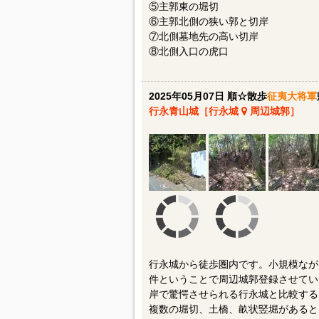
⑤主郭東の堀切
⑥主郭北側の狭い郭と切岸
⑦北側墓地先の高い切岸
⑧北側入口の虎口
2025年05月07日 順☆散歩
征夷大将軍
行永青山城［行永城
周辺城郭］
行永城から徒歩圏内です。小規模なが
件ということで周辺城郭登録させてい
岸で驚愕させられる行永城と比較する