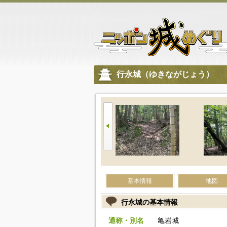
行永城（ゆきながじょう）
基本情報
地図
行永城の基本情報
通称・別名
亀岩城