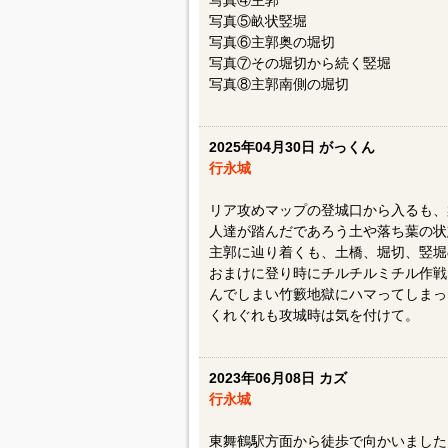
写真④主郭
写真⑤畝状竪堀
写真⑥主郭奥の堀切
写真⑦その堀切から続く竪堀
写真⑧主郭南側の堀切
2025年04月30日 がっくん
行永城
リア攻めマップの登城口から入るも、
人達が踏んだであろう土や落ち葉の状
主郭に辿り着くも、土橋、堀切、竪堀
おまけに登り時にチルチルミチル作戦
んでしまい竹籔地獄にハマってしまった
くれぐれも攻城時は気を付けて。
2023年06月08日 カズ
行永城