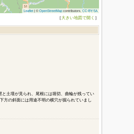
Leaflet
| ©
OpenStreetMap
contributors,
CC-BY-SA
［
大きい地図で開く
］
土塁と土壇が見られ、尾根には堀切、曲輪が残ってい
下方の斜面には用途不明の横穴が掘られていまし