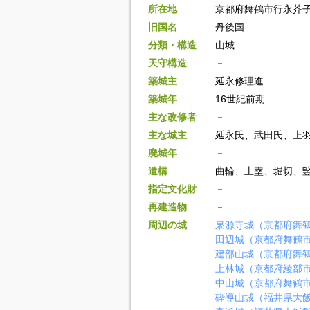
所在地
京都府舞鶴市行永芥
旧国名
丹後国
分類・構造
山城
天守構造
－
築城主
延永修理進
築城年
16世紀前期
主な改修者
－
主な城主
延永氏、武田氏、上
廃城年
－
遺構
曲輪、土塁、堀切、
指定文化財
－
再建造物
－
周辺の城
泉源寺城（京都府舞
田辺城（京都府舞鶴
建部山城（京都府舞
上林城（京都府綾部
中山城（京都府舞鶴
砕導山城（福井県大