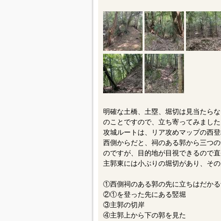
明確な土橋、土塁、堀切は見当たらな
のことですので、立ち寄ってみました
攻城ルートは、リア攻めマップの西登
西側からだと、祠のある郭から三つの
のですが、目的地が目視できるので直
主郭東には小ぶりの堀切があり、その
①西側祠のある郭の先に立ちはだかる
②①を登った先にある竪堀
③主郭の切岸
④主郭上から下の郭を見た