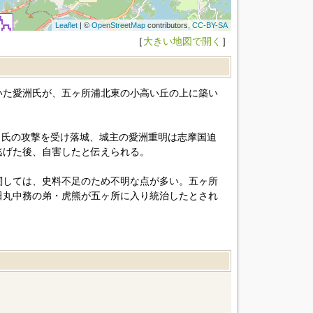
Leaflet
| ©
OpenStreetMap
contributors,
CC-BY-SA
［
大きい地図で開く
］
いた愛洲氏が、五ヶ所浦北東の小高い丘の上に築い
北畠氏の攻撃を受け落城、城主の愛洲重明は志摩国迫
逃げた後、自害したと伝えられる。
関しては、史料不足のため不明な点が多い。五ヶ所
田丸中務の弟・虎熊が五ヶ所に入り統治したとされ