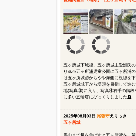
五ヶ所城下城後、五ヶ所城主愛洲氏の
り🙏※五ヶ所浦児童公園に五ヶ所浦の
は五ヶ所城跡からやや海側に視線を下
五ヶ所城城下から塔頭を目指して進む
地(写真③)に入り、写真④右手の階段
に多い五輪塔にびっくりしました🪦
2025年08月03日
尾張守
えりっき
五ヶ所城