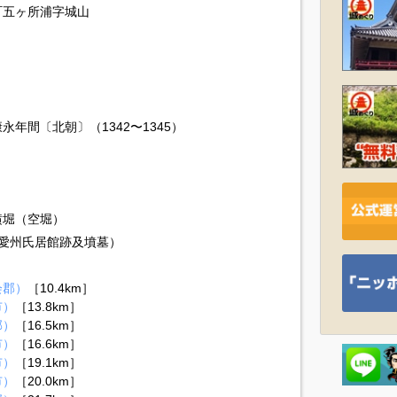
町五ヶ所浦字城山
年間〔北朝〕（1342〜1345）
横堀（空堀）
 愛州氏居館跡及墳墓）
会郡）
［10.4km］
市）
［13.8km］
郡）
［16.5km］
市）
［16.6km］
市）
［19.1km］
市）
［20.0km］