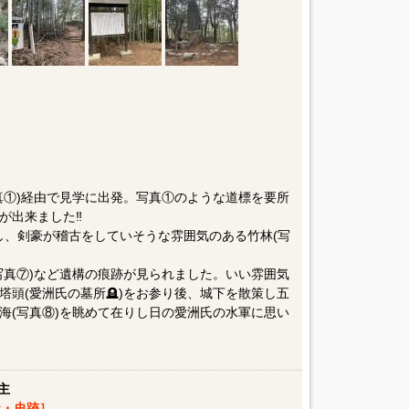
真①)経由で見学に出発。写真①のような道標を要所
出来ました‼️
学し、剣豪が稽古をしていそうな雰囲気のある竹林(写
写真⑦)など遺構の痕跡が見られました。いい雰囲気
頭(愛洲氏の墓所🪦)をお参り後、城下を散策し五
海(写真⑧)を眺めて在りし日の愛洲氏の水軍に思い
主
・史跡］