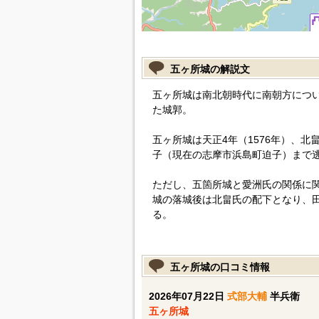
五ヶ所城の解説文
五ヶ所城は南北朝時代に南朝方につ
た城郭。
五ヶ所城は天正4年（1576年）、
子（現在の志摩市浜島町迫子）まで
ただし、五箇所城と愛洲氏の関係に
城の落城後は北畠氏の配下となり、
る。
五ヶ所城の口コミ情報
2026年07月22日
式部大輔
半兵衛
五ヶ所城