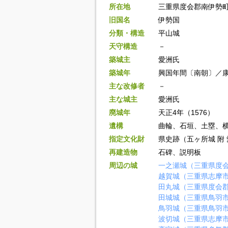
所在地
三重県度会郡南伊勢
旧国名
伊勢国
分類・構造
平山城
天守構造
－
築城主
愛洲氏
築城年
興国年間〔南朝〕／康永
主な改修者
－
主な城主
愛洲氏
廃城年
天正4年（1576）
遺構
曲輪、石垣、土塁、
指定文化財
県史跡（五ヶ所城 附
再建造物
石碑、説明板
周辺の城
一之瀬城（三重県度
越賀城（三重県志摩
田丸城（三重県度会
田城城（三重県鳥羽
鳥羽城（三重県鳥羽
波切城（三重県志摩