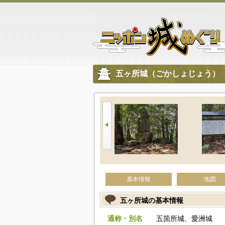
五ヶ所城（ごかしょじょう）
基本情報
地図
五ヶ所城の基本情報
通称・別名
五箇所城、愛洲城