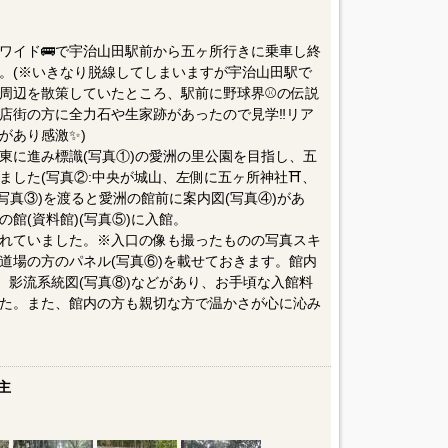
ぷワイド🚌で宇治山田駅前から五ヶ所行きに乗車し終
。(※いきなり脱線してしまいますが宇治山田駅で
周辺を散策していたところ、駅前に野球界⚾️の伝説
店街の方に全力石や生家跡があったので見学‼️リア
があり感激✨)
東に進み標識(写真①)の愛洲の里公園を目指し、五
した(写真②:中央が城山、左側に五ヶ所神社⛩️、
(写真③)を渡ると愛洲の館前に案内図(写真④)があ
館(資料館)(写真⑤)に入館。
れていました。※入口の像も撮ったものの写真スキ
道場の方のパネル(写真⑥)を載せておきます。館内
、影流系統図(写真⑧)などがあり、お手頃な入館料
た。また、館内の方も親切な方で温かさが心に沁み
主