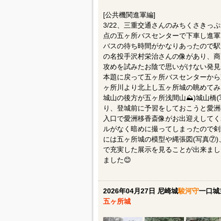
[公共機関進軍編]
3/22、三重交通さんのみちくさきっ
点の五ヶ所バスセンターで下車し進軍
バスの待ち時間がかなりあったので駅
の名投手沢村栄治さんの像があり、商
攻めを試みたお陰で思いがけない発見
本題に戻って五ヶ所バスセンターから
ヶ所川より北上し五ヶ所城の眺めてみま
城山の後方が五ヶ所浅間山⛰️)城山橋
り、登城前に予習をしておこうと愛洲の
入口で愛洲移香斎像がお出迎えしてく
ルがなく暗めに撮ってしまったので剣
には五ヶ所城の模型や縄張図(写真⑦)
で充実した展示を見ることが出来まし
ました😊
2026年04月27日 尼崎城
駿河守
一口城
五ヶ所城