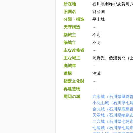
所在地
石川県羽咋郡志賀町
旧国名
能登国
分類・構造
平山城
天守構造
－
築城主
不明
築城年
不明
主な改修者
－
主な城主
岡野氏、藍浦長門（
廃城年
－
遺構
消滅
指定文化財
－
再建造物
－
周辺の城
穴水城（石川県鳳珠
小丸山城（石川県七
金丸城（石川県鹿島
天堂城（石川県輪島
二穴城（石川県七尾
七尾城（石川県七尾