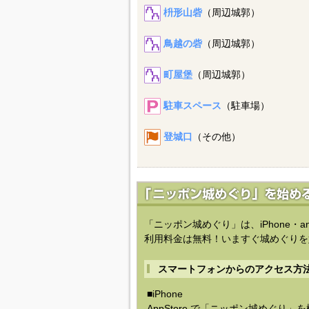
枡形山砦
（周辺城郭）
鳥越の砦
（周辺城郭）
町屋堡
（周辺城郭）
駐車スペース
（駐車場）
登城口
（その他）
「ニッポン城めぐり」は、iPhone・a
利用料金は無料！いますぐ城めぐりを
スマートフォンからのアクセス方
■iPhone
AppStore で「ニッポン城めぐり」