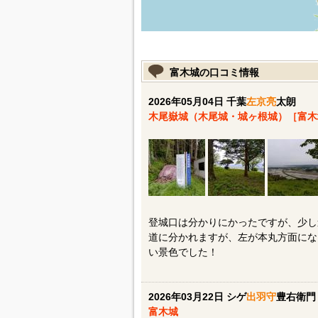
富木城の口コミ情報
2026年05月04日 千葉
左京亮
太朗
木尾嶽城（木尾城・城ヶ根城）［富
登城口は分かりにかったですが、少し
道に分かれますが、左が本丸方面にな
い景色でした！
2026年03月22日 シゲ
出羽守
豊右衛門
富木城