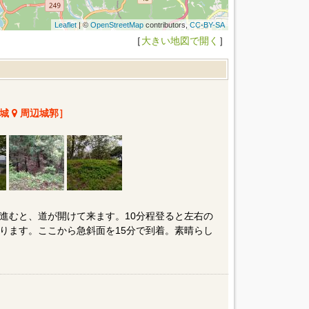
Leaflet
| ©
OpenStreetMap
contributors,
CC-BY-SA
［
大きい地図で開く
］
木城
周辺城郭］
進むと、道が開けて来ます。10分程登ると左右の
ります。ここから急斜面を15分で到着。素晴らし