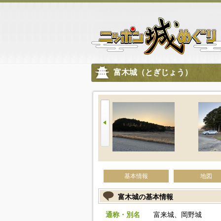
富木城（とぎじょう）
基本情報
地図
富木城の基本情報
通称・別名
富来城、岡野城