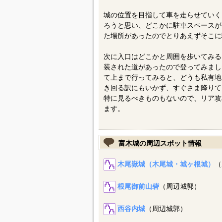
城の位置を目指して車を走らせていく
ろうと思い、どこかに駐車スペースが
た場所があったのでとりあえずそこに
次に入口はどこかと周囲を歩いてみる
装された道があったので登ってみまし
て上まで行ってみると、どうも私有地
き回る訳にもいかず、すぐさま降りて
特に見るべきものもないので、リア攻
ます。
富木城の周辺スポット情報
木尾嶽城（木尾城・城ヶ根城）
（
根尾御前山砦
（周辺城郭）
西谷内城
（周辺城郭）