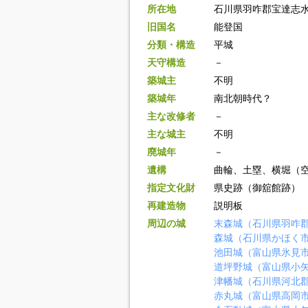
所在地
石川県羽咋郡宝達志
旧国名
能登国
分類・構造
平城
天守構造
－
築城主
不明
築城年
南北朝時代？
主な改修者
－
主な城主
不明
廃城年
－
遺構
曲輪、土塁、横堀（
指定文化財
県史跡（御舘館跡）
再建造物
説明板
周辺の城
末森城（石川県羽咋
森城（石川県かほく
池田城（富山県氷見
道坪野城（富山県小
津幡城（石川県河北
赤丸城（富山県高岡