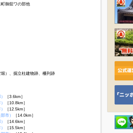
水町御舘ワの部他
空堀）、掘立柱建物跡、柵列跡
郡）
［3.6km］
市）
［10.8km］
市）
［12.5km］
矢部市）
［14.0km］
郡）
［14.6km］
市）
［15.5km］