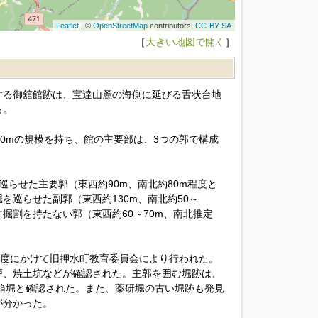
Leaflet
| ©
OpenStreetMap
contributors,
CC-BY-SA
［
大きい地図で開く
］
する御舘館跡は、宝達山麓の海側に延びる舌状台地
る。
00mの規模を持ち、館の主要部は、3つの郭で構成
巡らせた主要郭（東西約90m、南北約80m程度と
を巡らせた副郭（東西約130m、南北約50～
掘割を持たない郭（東西約60～70m、南北推定
年度にかけて旧押水町教育委員会により行われた。
戸、焼土坑などが確認された。主郭を囲む堀跡は、
模な箱堀と確認された。また、薬研堀の古い堀跡も発見
が分かった。