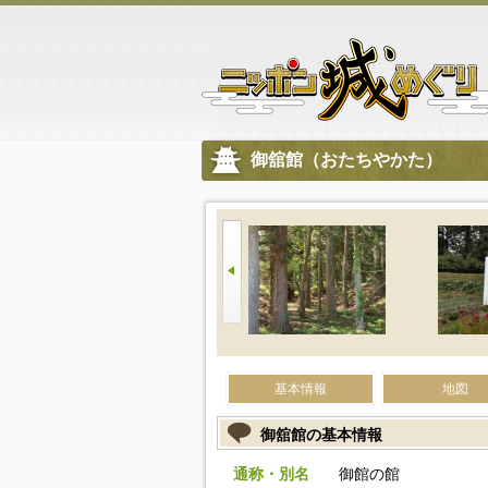
御舘館（おたちやかた）
基本情報
地図
御舘館の基本情報
通称・別名
御館の館