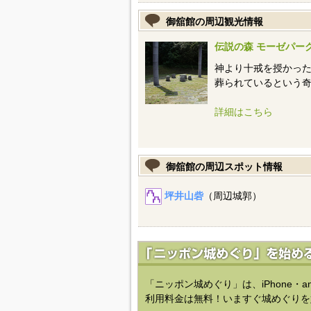
御舘館の周辺観光情報
伝説の森 モーゼパー
神より十戒を授かっ
葬られているという
詳細はこちら
御舘館の周辺スポット情報
坪井山砦
（周辺城郭）
「ニッポン城めぐり」は、iPhone・a
利用料金は無料！いますぐ城めぐりを