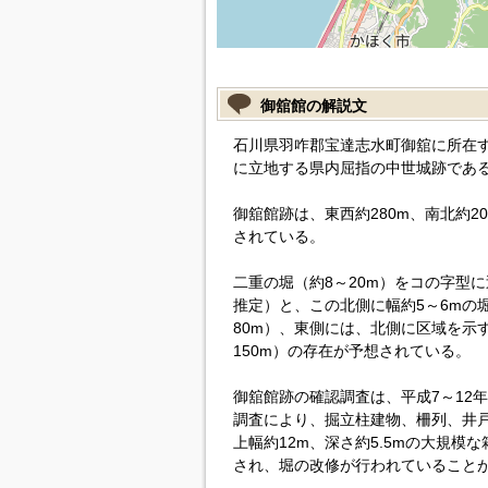
御舘館の解説文
石川県羽咋郡宝達志水町御舘に所在
に立地する県内屈指の中世城跡であ
御舘館跡は、東西約280m、南北約2
されている。
二重の堀（約8～20m）をコの字型に
推定）と、この北側に幅約5～6mの堀
80m）、東側には、北側に区域を示す
150m）の存在が予想されている。
御舘館跡の確認調査は、平成7～12
調査により、掘立柱建物、柵列、井
上幅約12m、深さ約5.5mの大規
され、堀の改修が行われていること