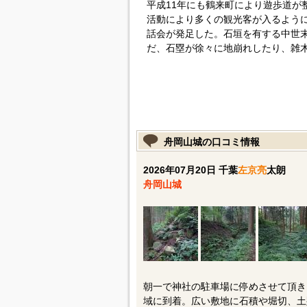
平成11年にも鶴来町により遊歩道が
活動により多くの観光客が入るように
話会が発足した。石垣を有する中世
だ、石塁が徐々に地崩れしたり、雑
舟岡山城の口コミ情報
2026年07月20日 千葉
左京亮
太朗
舟岡山城
朝一で神社の駐車場に停めさせて頂き
域に到着。広い敷地に石積や堀切、土