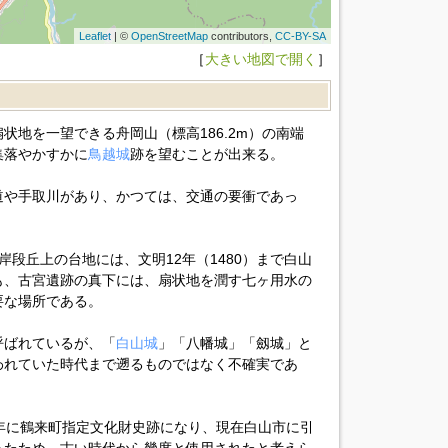
Leaflet
| ©
OpenStreetMap
contributors,
CC-BY-SA
［
大きい地図で開く
］
状地を一望できる舟岡山（標高186.2m）の南端
集落やかすかに
鳥越城
跡を望むことが出来る。
道や手取川があり、かつては、交通の要衝であっ
岸段丘上の台地には、文明12年（1480）まで白山
も、古宮遺跡の真下には、扇状地を潤す七ヶ用水の
要な場所である。
呼ばれているが、「
白山城
」「八幡城」「劔城」と
われていた時代まで遡るものではなく不確実であ
年に鶴来町指定文化財史跡になり、現在白山市に引