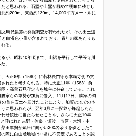
ったため、古い時代から幾度と使用されたと考えら
れたと思われる、石塁や土塁が極めて明瞭に残存し
200m、東西約130m、14,000平方メートルに
縄文時代集落の発掘調査が行われたが、その出土遺
皿と白濁色小皿が含まれており、青年の家あたりも
される。
るが、昭和40年頃まで、山裾を平行して平等寺川
った。
、天正8年（1580）に若林長門守ら本願寺側の支
されたと考えられる。特に天正11年（1583）前
重臣・高畠石見守定吉を城主に任命している。これ
柴田勝家らの軍勢が加賀に侵入、11月17日、勝家の調
名の首を安土へ届けたことにより、加賀の地での本
ように思われたが、翌年3月に一揆衆が蜂起したた
わせ鎮圧に当たらせたことや、さらに天正10年
野組と呼ばれた吉野・佐良・瀬波・市原・木滑・中
柴田軍勢が鎮圧に向かい300名余りを磔としたこ
城の際に白山麓地域は非常に不安定であることを認