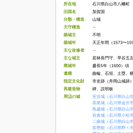
所在地
石川県白山市八幡町
旧国名
加賀国
分類・構造
山城
天守構造
－
築城主
不明
築城年
天正年間（1573〜15
主な改修者
－
主な城主
若林長門守、早谷五
廃城年
慶長5年（1600）頃
遺構
曲輪、石垣、土塁、
指定文化財
市史跡（舟岡山城跡
再建造物
碑、説明板
周辺の城
安吉城（石川県白山
高尾城（石川県金沢
鳥越城（石川県白山
岩倉城（石川県小松
二曲城（石川県白山
富樫館（石川県野々