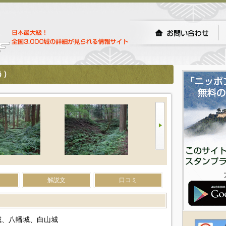
う）
解説文
口コミ
城、八幡城、白山城