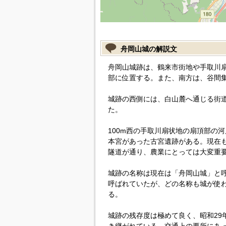
舟岡山城の解説文
舟岡山城跡は、鶴来市街地や手取川扇
部に位置する。また、南方は、谷間
城跡の西側には、白山麓へ通じる街
た。
100m西の手取川扇状地の扇頂部の河
本宮があった古宮遺跡がある。現在
隧道が通り、農業にとっては大変重
城跡の名称は現在は「舟岡山城」と
呼ばれていたが、どの名称も城が使
る。
城跡の残存度は極めて良く、昭和29