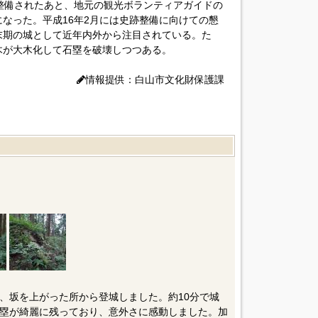
整備されたあと、地元の観光ボランティアガイドの
なった。平成16年2月には史跡整備に向けての懇
末期の城として近年内外から注目されている。た
木が大木化して石塁を破壊しつつある。
情報提供：白山市文化財保護課
、坂を上がった所から登城しました。約10分で城
塁が綺麗に残っており、意外さに感動しました。加