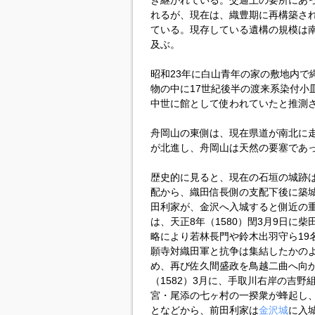
き継がれている。交通上の要所にあ
れるが、現在は、織豊期に再構築さ
ている。現存している遺構の規模は南北約
及ぶ。
昭和23年に白山青年の家の敷地内で
物の中に17世紀後半の渡来系染付小
中世に館として使われていたと推測
舟岡山の東側は、現在県道が南北に走
が北進し、舟岡山は天然の要塞であ
歴史的に見ると、現在の石垣の城跡は
配から、織田信長側の支配下後に築城
田利家が、金沢へ入城すると側近の
は、天正8年（1580）閏3月9日に
略により若林長門や鈴木出羽守ら19
願寺対織田軍と抗争は集結したかの
め、再び佐久間盛政を鳥越二曲へ向か
（1582）3月に、手取川右岸の吉
宮・尾添の七ヶ村の一揆衆が蜂起し、
となどから、前田利家は
金沢城
に入