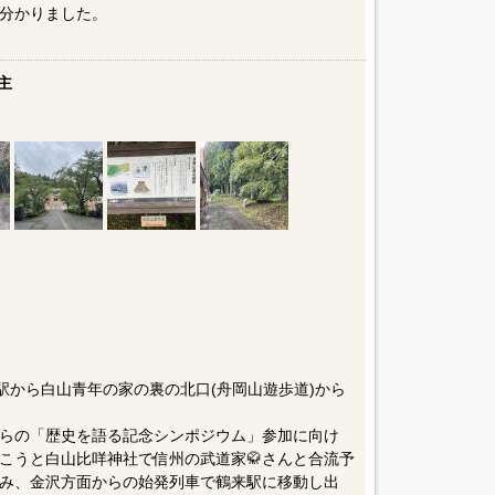
分かりました。
主
駅から白山青年の家の裏の北口(舟岡山遊歩道)から
後からの「歴史を語る記念シンポジウム」参加に向け
こうと白山比咩神社で信州の武道家🥋さんと合流予
み、金沢方面からの始発列車で鶴来駅に移動し出