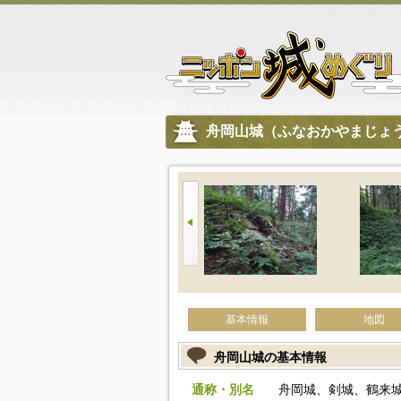
舟岡山城（ふなおかやまじょ
基本情報
地図
舟岡山城の基本情報
通称・別名
舟岡城、剣城、鶴来