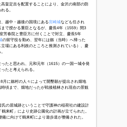
た高畠定吉を配置することにより、金沢の南部の防
われる。
後、越中・越後の国境にある
宮崎城
なども任され
石まで授かる重臣となるが、慶長4年（1559）閏3
室芳春院と豊臣方に付くことで対立、慶長5年
城
の留守役を勤め、翌年には劔（当時）へ帰った
じ立場にある利政のところと推測されている）、慶
る。
ったと思われ、元和元年（1615）の一国一城令発
なったと考えられる。
2）8月に劔村の人々によって開墾願が提出され畑地
戦時頃まで、畑地だったが戦後植林され現在の景観
畠氏の居城跡ということで守護神の稲荷社の建設計
「鶴来町」により史跡公園化の計画が立てられた。
跡整備に向けて鶴来町により遊歩道が整備された。