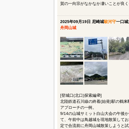
賀の一向宗がなかなか凄いことが良く
2025年09月19日 尼崎城
駿河守
一口城
舟岡山城
[登城口(北口)探索編🧭]
北陸鉄道石川線の終着(始発)駅の鶴来
アプローチの一例。
9/14の山城サミット白山大会の午
て、午前中は鳥越城を現地散策してお
定で合流前に舟岡山城散策しようと試