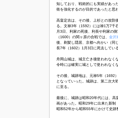
知しており、戦術的にも実績があっ
衛を強化するのが目的であったと思
高畠定吉は、その後、上杉との攻防
る。文禄3年（1592）には禄1万7千
月3日、利家の死後、利長や利家の側
（1600）の関ヶ原の合戦では、
金沢
後、剃髪し隠居、京都へ向かい（同
長7年（1602）1月3日に死去してい
舟岡山城は、城主亡き後使われなくな
令時には確実に城として使われなく
その後、城跡地は、元禄5年（169
となっていった。城跡は、第二次大
に至る。
最後に、城跡は昭和20年代には、高
画があった。昭和29年に出来た新制
昭和52年から昭和55年にかけて史