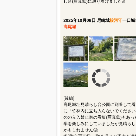
し台(写真⑧)に辿り着けました✌️
2025年10月08日 尼崎城
駿河守
一口城
高尾城
[後編]
高尾城址見晴らし台公園に到着して看板
に「竹林内に立ち入らないでください
のの立入禁止🈲の看板(写真②)もあ
学を楽しみにしていましたが見晴らし
かもしれません🤔