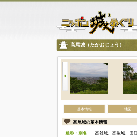
高尾城（たかおじょう）
基本情報
地図
高尾城の基本情報
通称・別名
高雄城、高生城、田