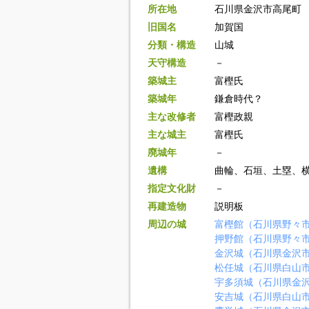
所在地
石川県金沢市高尾町
旧国名
加賀国
分類・構造
山城
天守構造
－
築城主
富樫氏
築城年
鎌倉時代？
主な改修者
富樫政親
主な城主
富樫氏
廃城年
－
遺構
曲輪、石垣、土塁、
指定文化財
－
再建造物
説明板
周辺の城
富樫館（石川県野々
押野館（石川県野々
金沢城（石川県金沢
松任城（石川県白山
宇多須城（石川県金
安吉城（石川県白山