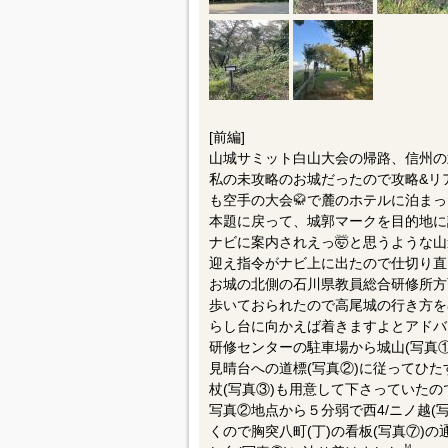
[前編]
山城サミット白山大会の帰路、信州の
私の未攻略のお城だったので攻略&リ
も空手の大会🥋で麓のホテルに泊ま
本題に戻って、城郭マークを目的地に
ナビに案内されえっ🤯と思うような
迎え指令がナビ上に出たので仕切り直
お城の北側の石川県教員総合研修所方
歩いておられたので高尾城の行き方を
らし台に向かえば着きますよとアドバ
研修センターの駐車場から城山(写真
見晴台への道標(写真②)に従ってひ
杖(写真③)も用意して下さっていたので拝借
写真②地点から５分弱で西4/ニノ越(
くので胸突八町(丁)の看板(写真⑦)