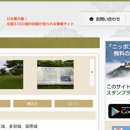
解説文
口コミ
江城、多胡城、冨樫城