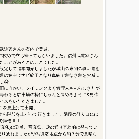
武道家さんの案内で登城。
ア攻めで立ち寄ってもらいました。信州武道家さん
ったことがあるとのことでした。
設定して進軍開始しましたが城山の東側の狭い道を
山道の途中でナビ終了となり点線で道なき道をお城に
し😱
面に向かい、タイミングよく管理人さんらしき方が
尋ねると駐車場の枠にちゃんと停めるように&見晴
イスをいただきました。
①)を見上げて出発。
たすら階段を上がって行きました。階段の登り口には
🏻‍♂️
写真④)に到着。写真⑤、⑥の通り直線的に登ってい
の通り疲れましたが💦写真②地点から約７分で見晴ら