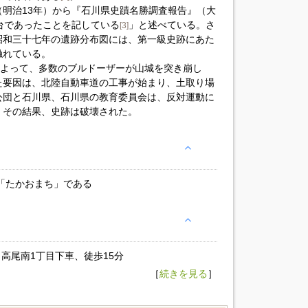
明治13年）から『石川県史蹟名勝調査報告』（大
台であったことを記している
」と述べている。さ
[3]
昭和三十七年の遺跡分布図には、第一級史跡にあた
触れている。
によって、多数のブルドーザーが山城を突き崩し
た要因は、北陸自動車道の工事が始まり、土取り場
公団と石川県、石川県の教育委員会は、反対運動に
。その結果、史跡は破壊された。
「たかおまち」である
 高尾南1丁目下車、徒歩15分
［
続きを見る
］