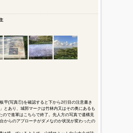
主
🪧(写真①)を確認すると下から2行目の注意書き
」とあり、城郭マークは竹林内又はその奥にあるも
ったので進軍はこちらで終了。先人方の写真で遺構見
台からのアプローチがダメなのか状況が変わったの