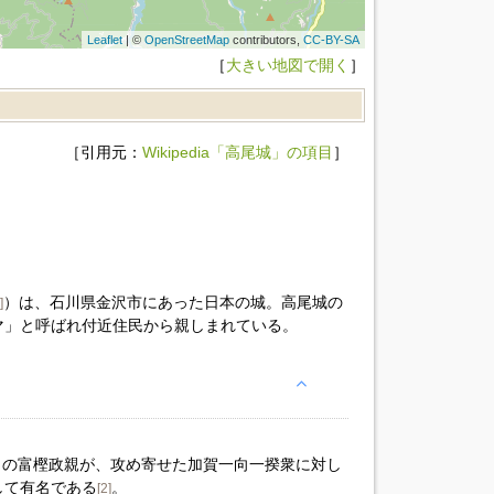
Leaflet
| ©
OpenStreetMap
contributors,
CC-BY-SA
［
大きい地図で開く
］
［引用元：
Wikipedia「高尾城」の項目
］
）は、石川県金沢市にあった日本の城。高尾城の
]
マ」と呼ばれ付近住民から親しまれている。
大名の富樫政親が、攻め寄せた加賀一向一揆衆に対し
して有名である
。
[2]