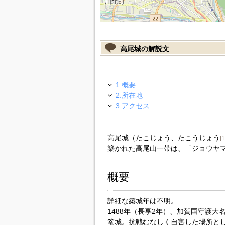
高尾城の解説文
1.概要
2.所在地
3.アクセス
高尾城（たこじょう、たこうじょう
[1
築かれた高尾山一帯は、「ジョウヤ
概要
詳細な築城年は不明。
1488年（長享2年）、加賀国守護
篭城。抗戦むなしく自害した場所と