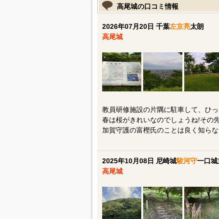
高尾城の口コミ情報
2026年07月20日 千葉
左京亮
太朗
高尾城
教員研修施設の片隅に駐車して、ひっ
春は桜がきれいなのでしょうね!その
加賀守護の富樫氏のことは良く知らな
2025年10月08日 尼崎城
駿河守
一口城
高尾城