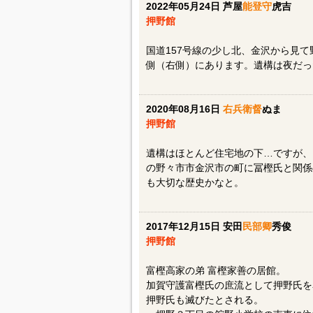
2022年05月24日 芦屋
能登守
虎吉
押野館
国道157号線の少し北、金沢から見
側（右側）にあります。遺構は夜だっ
2020年08月16日
右兵衛督
ぬま
押野館
遺構はほとんど住宅地の下…ですが、
の野々市市金沢市の町に冨樫氏と関係
も大切な歴史かなと。
2017年12月15日 安田
民部卿
秀俊
押野館
富樫高家の弟 富樫家善の居館。
加賀守護富樫氏の庶流として押野氏を名
押野氏も滅びたとされる。