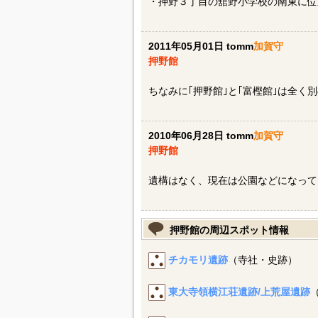
・押野３丁目の舘野小学校の南東に位
2011年05月01日 tomm
加賀守
押野館
ちなみに｢押野館｣と｢富樫館｣は全く
2010年06月28日 tomm
加賀守
押野館
遺構はなく、現在は公園などになって
押野館の周辺スポット情報
チカモリ遺跡
（寺社・史跡）
東大寺領横江荘遺跡/上荒屋遺跡