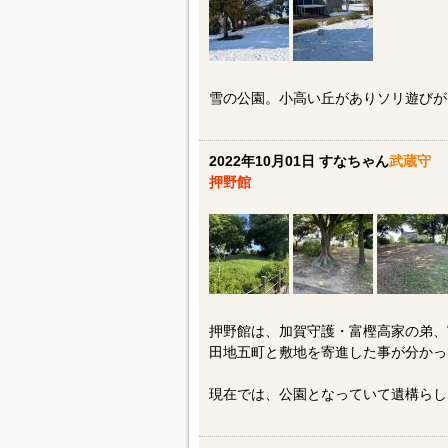
雪の公園。小高い丘がありソリ遊びが
2022年10月01日 すなちゃん
武蔵守
押野館
押野館は、加賀守護・富樫高家の弟、
田地五町と敷地を寄進した事が分かっ
現在では、公園となっていて遺構らし