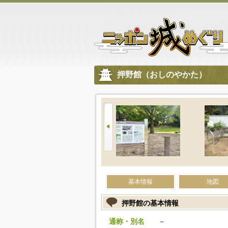
押野館（おしのやかた）
基本情報
地図
押野館の基本情報
通称・別名
－