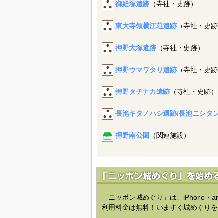
御経塚遺跡
（寺社・史跡）
東大寺領横江荘遺跡
（寺社・史跡
押野大塚遺跡
（寺社・史跡）
押野ウマワタリ遺跡
（寺社・史跡
押野タチナカ遺跡
（寺社・史跡）
長池キタノハシ遺跡/長池ニシタ
押野南公園
（関連施設）
「ニッポン城めぐり」は、iPhone・a
利用料金は無料！いますぐ城めぐりを