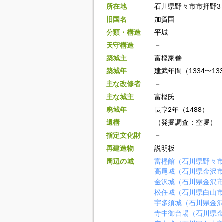
所在地
石川県野々市市押野3
旧国名
加賀国
分類・構造
平城
天守構造
－
築城主
富樫家善
築城年
建武年間（1334〜13
主な改修者
－
主な城主
富樫氏
廃城年
長享2年（1488）
遺構
（発掘調査：空堀）
指定文化財
－
再建造物
説明板
周辺の城
富樫館（石川県野々
高尾城（石川県金沢
金沢城（石川県金沢
松任城（石川県白山
宇多須城（石川県金
寺中御台場（石川県