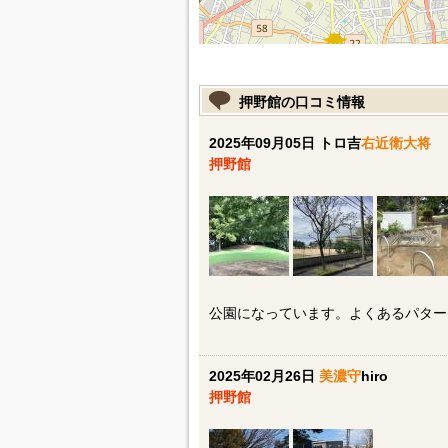
押野館の口コミ情報
2025年09月05日 トロ吉
右近衛大将
押野館
公園になっています。よくあるパター
2025年02月26日
美濃守
hiro
押野館