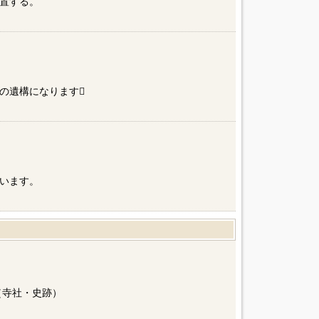
置する。
別の遺構になります
います。
（寺社・史跡）