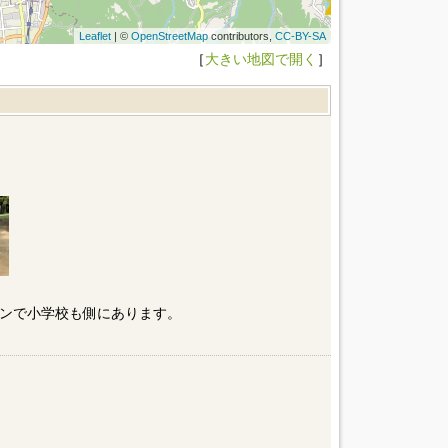
Leaflet
| ©
OpenStreetMap
contributors,
CC-BY-SA
［
大きい地図で開く
］
ンで小学校も側にあります。