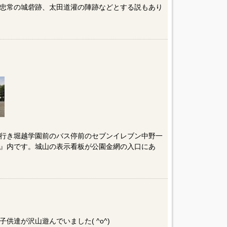
忠常の城砦跡、太田道灌の陣跡などとする説もあり
行き堀越学園前のバス停前のセブンイレブン中野一
』内です。城山の表示看板が公園金網の入口にあ
供達が沢山遊んでいました( ^o^)