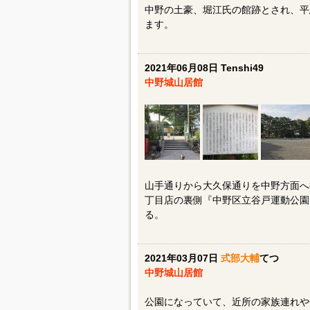
中野の土豪、堀江氏の館跡とされ、平
ます。
2021年06月08日 Tenshi49
中野城山居館
山手通りから大久保通りを中野方面へ
丁目店の裏側『中野区立谷戸運動公園
る。
2021年03月07日
式部大輔
てつ
中野城山居館
公園になっていて、近所の家族連れや子