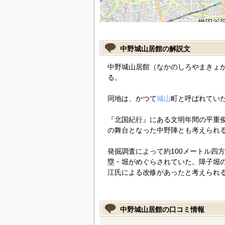
中野城山居館の解説文
中野城山居館（なかのしろやまきょ
る。
同地は、かつて
城山
町と呼ばれてい
『北国紀行』にある文明年間の平重俊の
の舞台となった中野陣とも考えられ
発掘調査によって約100メートル四
塁・堀がめぐらされていた。障子堀
江氏による改修があったと考えられ
中野城山居館の口コミ情報