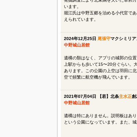
発掘調査により北東隅を欠いた単郭方
います。
堀江氏は中野五郷を治める小代官であ
えられています。
2024年12月25日
尾張守
マクシミリア
中野城山居館
遺構の類はなく、アプリの城郭の位置
上駅からも歩いて15〜20分ぐらい
あります。この公園の上空は羽田に北
空で頻繁に航空機が飛んでいます。
2021年07月04日 【若】北条
主水正
創
中野城山居館
遺構は特にありません。説明板はあり
という公園になっています。また