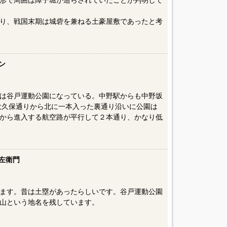
形で周囲は障子堀が巡らされていたことが判明して
り、戦国末期は城砦を兼ねる土豪屋敷であったと考
ン
は谷戸運動公園になっている。中野駅からも中野坂
。大久保通りから北に一本入った裏通り沿いに公園は
から進入する航空路が平行して２本通り、かなり低
左衛門
ます。昔は土塁があったらしいです。谷戸運動公園
、城山という地名を残しています。