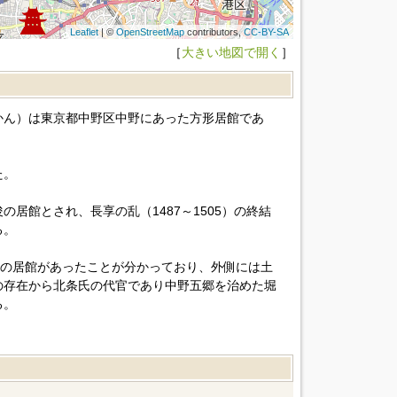
Leaflet
| ©
OpenStreetMap
contributors,
CC-BY-SA
［
大きい地図で開く
］
かん）は東京都中野区中野にあった方形居館であ
た。
居館とされ、長享の乱（1487～1505）の終結
る。
方の居館があったことが分かっており、外側には土
の存在から北条氏の代官であり中野五郷を治めた堀
る。