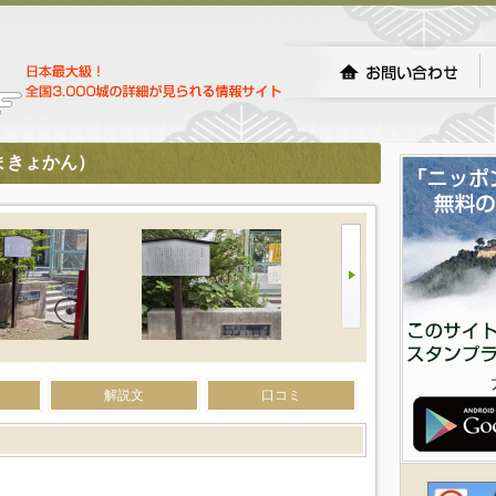
まきょかん）
解説文
口コミ