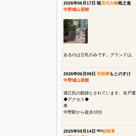
2026年06月17日 暁
宮内大輔
裕之進
中野城山居館
あるのは立札のみです。グランドは、
2026年06月09日
刑部卿
もとのすけ
中野城山居館
堀江氏の館跡とされています。谷戸運
◆アクセス◆
車
中野駅から徒歩10分
2025年09月14日 ᴿᴱᴰ
副将軍