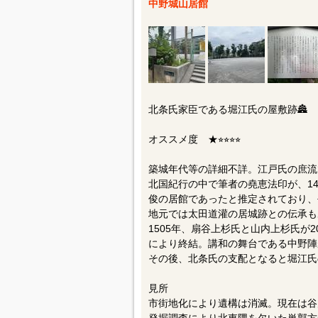
中野城山居館
北条氏家臣である堀江氏の屋敷跡🏯
オススメ度 ★⭐︎⭐︎⭐︎⭐︎
築城年代等の詳細不詳。江戸氏の庶流
北国紀行の中で筆者の堯恵法印が、1
俊の居館であったと推定されており、
地元では太田道灌の居城跡との伝承も
1505年、扇谷上杉氏と山内上杉氏が
により終結。講和の舞台である中野陣
その後、北条氏の支配となると堀江氏
見所
市街地化により遺構は消滅。現在は谷