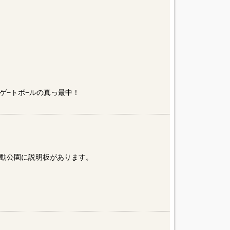
ゲ−トボ−ルの真っ最中！
動公園に説明板があります。