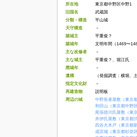
所在地
東京都中野区中野1
旧国名
武蔵国
分類・構造
平山城
天守構造
－
築城主
平重俊？
築城年
文明年間（1469〜14
主な改修者
－
主な城主
平重俊？、堀江氏
廃城年
－
遺構
（発掘調査：横堀、
指定文化財
－
再建造物
説明板
周辺の城
中野長者屋敷（東京
和田山（東京都中野
尾張徳川氏屋敷（東
井伊氏屋敷（東京都
四谷大木戸（東京都
成宗城（東京都杉並