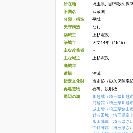
所在地
埼玉県川越市砂久保6
旧国名
武蔵国
分類・構造
平城
天守構造
なし
築城主
上杉憲政
築城年
天文14年（1545）
主な改修者
－
主な城主
上杉憲政
廃城年
－
遺構
消滅
指定文化財
市史跡（砂久保陣場
再建造物
石碑、説明板
周辺の城
川越城（埼玉県川越
河越館（埼玉県川越
城山砦（埼玉県狭山
難波田城（埼玉県富
永田陣屋（埼玉県さ
中釘陣屋（埼玉県さ