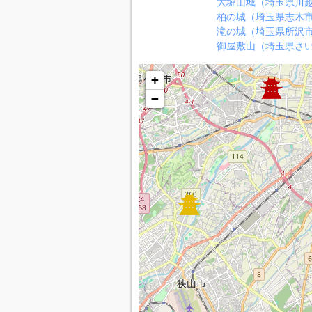
大堀山城（埼玉県川
柏の城（埼玉県志木
滝の城（埼玉県所沢
御屋敷山（埼玉県さ
+
−