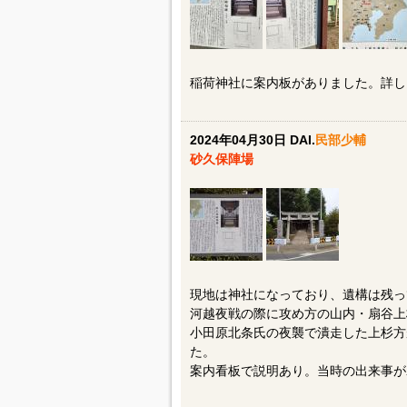
稲荷神社に案内板がありました。詳しい
2024年04月30日 DAI.
民部少輔
砂久保陣場
現地は神社になっており、遺構は残っ
河越夜戦の際に攻め方の山内・扇谷上
小田原北条氏の夜襲で潰走した上杉方
た。
案内看板で説明あり。当時の出来事が