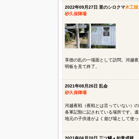
2022年09月27日 里のシロクマ
木工頭
砂久保陣場
享徳の乱の一場面として訪問。河越夜
明板を見て終了。
2021年08月26日 乱会
砂久保陣場
河越夜戦（夜戦とは言っていない）の
各軍記類に記されている場所です。遺
地元の子供達がよく遊び場として使っ
2021年06月20日 三ツ鱗▲如意成就