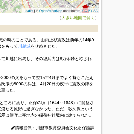
Leaflet
| ©
OpenStreetMap
contributors,
CC-BY-SA
［
大きい地図で開く
］
夜戦の時のことである。山内上杉憲政は前年の14年9
勢をもって
川越城
をせめさせた。
して川越に出馬し、その総兵力は8万余騎と称され
3000の兵をもって翌15年4月までよく持ちこたえ
康の8000の兵は、4月20日の夜半に憲政の陣を
に至った。
ところにあり、正保の頃（1644～1648）に開墾さ
広漠たる原野に過ぎなかった。ただ、砂久保という
標示は便宜上字地内の稲荷神社境内に建てられた。
情報提供：川越市教育委員会文化財保護課