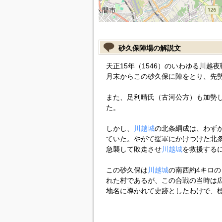
砂久保陣場の解説文
天正15年（1546）のいわゆる川越
月末からこの砂久保に陣をとり、先
また、足利晴氏（古河公方）も加勢
た。
しかし、
川越城
の北条綱成は、わずか
ていた。やがて援軍にかけつけた北条氏
急襲して敗走させ
川越城
を救援する
この砂久保は
川越城
の南西約4キロの
れた村であるが、この合戦の当時は
地名に導かれて史跡としたわけで、