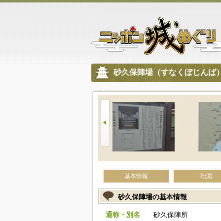
砂久保陣場（すなくぼじんば
基本情報
地図
砂久保陣場の基本情報
通称・別名
砂久保陣所