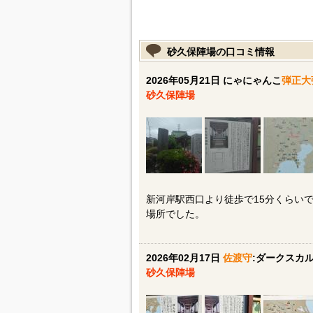
砂久保陣場の口コミ情報
2026年05月21日 にゃにゃんこ
弾正大
砂久保陣場
新河岸駅西口より徒歩で15分くらい
場所でした。
2026年02月17日
佐渡守
:ダークスカ
砂久保陣場