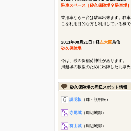
駐車スペース［砂久保陣場
駐車場
乗用車なら三台は駐車出来ます。駐車
こを利用目的な方も利用している様で
2011年08月21日 II軽
左大臣
為信
砂久保陣場
今は、砂久保稲荷神社があります。
河越城の救援のために出陣した北条氏
砂久保陣場の周辺スポット情報
説明板
（碑・説明板）
寺尾城
（周辺城郭）
有山城
（周辺城郭）