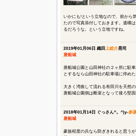
いかにも!という立地なので、前から
たので写真添付しておきます。遺構は
るだろうな。という立地ですね。
2019年01月06日 織田
上総介
晃司
唐船城
唐船城公園と山田神社の２ヶ所に駐車
とするなら山田神社の駐車場に停めた
大きく湾曲して流れる有田川を天然の
唐船城公園側は断崖となって後ろ堅固
2018年01月14日 ぐっさん^。^)y-
参
唐船城
豪族程度の兵なら防ぎきれると思うが