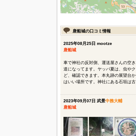
唐船城の口コミ情報
2025年08月25日 mootze
唐船城
車で神社の反対側、運送屋さんの空き
道になってます。ヤッパ夏は、虫やク
ど、確認できます。本丸跡の展望台か
はいい場所です。神社にある石垣は古
2023年09月07日 武景
中務大輔
唐船城