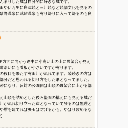
んまりした城は自分的に好きな城です。
田や伊万里に唐津焼と三川焼など焼物文化を見るの
嬉野温泉に武雄温泉も有り帰りに入って帰るのも良
議
万里方面に向かう途中に小高い山の上に展望台が見え
道沿いにも看板が小さいですが有ります。
の役目を果たす有田川が流れてます。陸続きの方は
部分だと思われる切り方をした形となってました。
跡になり、反対の公園側は山頂の展望台に上がる部
え山頂を詰めとした後ろ堅固の構えにも見える城だ
川が流れ切り立った崖となっていて登るのは無理と
や塀を建てれば矢玉は防げるかも。やはり攻めるな
)