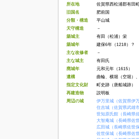
所在地
佐賀県西松浦郡有田
旧国名
肥前国
分類・構造
平山城
天守構造
－
築城主
有田（松浦）栄
築城年
建保6年（1218）？
主な改修者
－
主な城主
有田氏
廃城年
元和元年（1615）
遺構
曲輪、横堀（空堀）
指定文化財
町史跡（唐船城跡）
再建造物
説明板
周辺の城
伊万里城（佐賀県伊
住吉城（佐賀県武雄
世知原氏館（長崎県
大智庵城（長崎県佐
広田城（長崎県佐世
佐世保城（長崎県佐