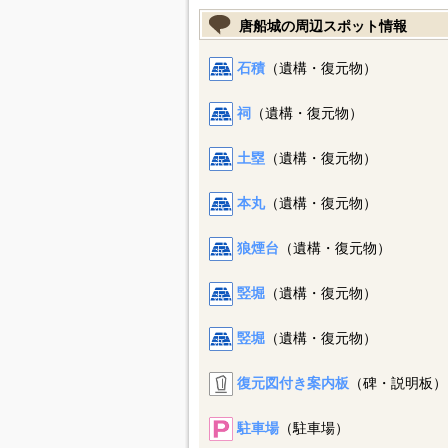
唐船城の周辺スポット情報
石積
（遺構・復元物）
祠
（遺構・復元物）
土塁
（遺構・復元物）
本丸
（遺構・復元物）
狼煙台
（遺構・復元物）
竪堀
（遺構・復元物）
竪堀
（遺構・復元物）
復元図付き案内板
（碑・説明板）
駐車場
（駐車場）