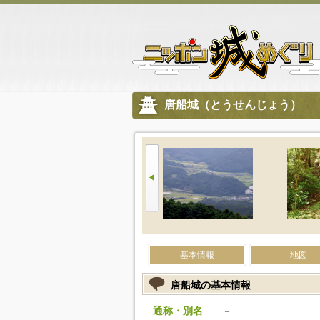
唐船城（とうせんじょう）
基本情報
地図
唐船城の基本情報
通称・別名
－