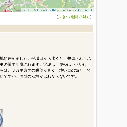
Leaflet
| ©
OpenStreetMap
contributors,
CC-BY-SA
［
大きい地図で開く
］
地に停めました。登城口から歩くと、整備された歩
モの巣で邪魔されます。竪堀は、規模は小さいけ
らは、伊万里方面の眺望が良く、境い目の城として
いですが、お城の石垣かはわからないです。