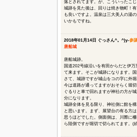
落とされてます。が、こういったこじ
城跡を見た後は、回りは焼き物町！有
も良いですよ。温泉は三大美人の湯の
いかもですね。
2018年01月14日 ぐっさん^。^)y-
参
唐船城
唐船城跡。
国道202号線沿いを有田からだと伊
て来ます。そこが城跡になります。国
さて、城跡ですが城山をコの字に外堀
今は道路が通ってますがおそらく堀切
ぐるりと車で回れますが神社の方が城
分になります。
城跡全体を見る限り、神社側に館を構
と思います。まず、展望台の有る方は
思うほどでした。側面側は、川際に柵
ら陸側ですが堀切で切られてます。(続