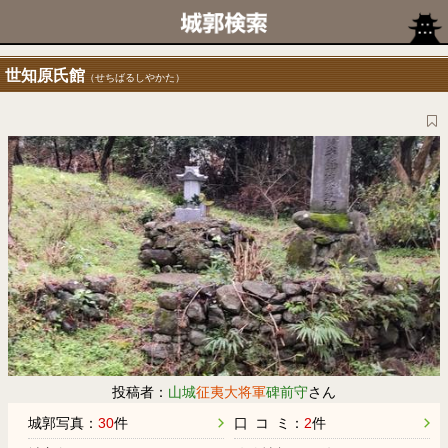
世知原氏館
（せちばるしやかた）
投稿者：
山城
征夷大将軍
碑前守
さん
城郭写真：
30
件
口 コ ミ：
2
件