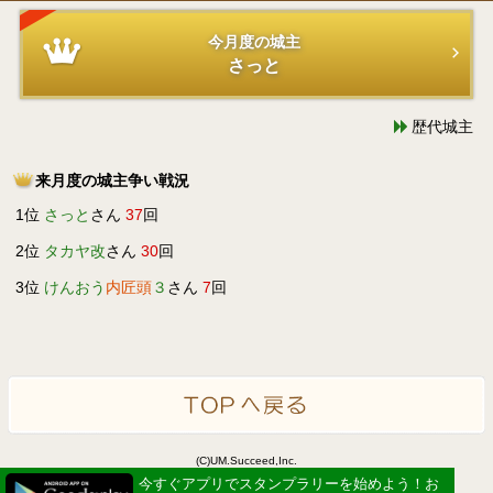
今月度の城主
さっと
歴代城主
来月度の城主争い戦況
1位
さっと
さん
37
回
2位
タカヤ改
さん
30
回
3位
けんおう
内匠頭
３
さん
7
回
(C)UM.Succeed,Inc.
Powered by idea canvas
今すぐアプリでスタンプラリーを始めよう！お
今すぐアプリでスタンプラリーを始めよう！お