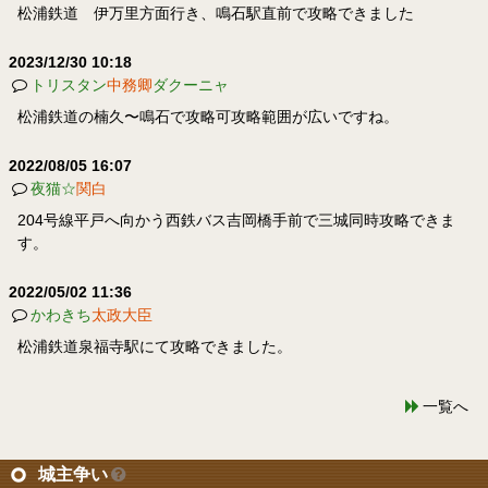
松浦鉄道 伊万里方面行き、鳴石駅直前で攻略できました
2023/12/30 10:18
トリスタン
中務卿
ダクーニャ
松浦鉄道の楠久〜鳴石で攻略可攻略範囲が広いですね。
2022/08/05 16:07
夜猫☆
関白
204号線平戸へ向かう西鉄バス吉岡橋手前で三城同時攻略できま
す。
2022/05/02 11:36
かわきち
太政大臣
松浦鉄道泉福寺駅にて攻略できました。
一覧へ
城主争い