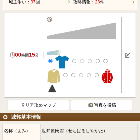
城主争い：
37
回
攻略情報：
23
件
00
15
時間
分
リア攻めマップ
写真を投稿
城郭基本情報
名称（よみ）
世知原氏館（せちばるしやかた）