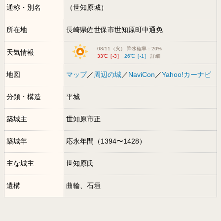
通称・別名
（世知原城）
所在地
長崎県佐世保市世知原町中通免
08/11（火） 降水確率：20%
天気情報
33℃［-3］
26℃［-1］
詳細
地図
マップ
／
周辺の城
／
NaviCon
／
Yahoo!カーナビ
分類・構造
平城
築城主
世知原市正
築城年
応永年間（1394〜1428）
主な城主
世知原氏
遺構
曲輪、石垣