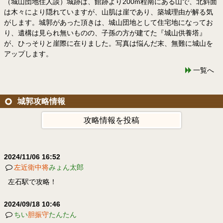
（城山団地住人談）城跡は、館跡より200m程南にある山で、北斜面
は木々により隠れていますが、山肌は崖であり、築城理由が解る気
がします。城郭があった頂きは、城山団地として住宅地になってお
り、遺構は見られ無いものの、子孫の方が建てた『城山供養塔』
が、ひっそりと崖際に在りました。写真は悩んだ末、無難に城山を
アップします。
一覧へ
城郭攻略情報
攻略情報を投稿
2024/11/06 16:52
左近衛中将
みょん太郎
左石駅で攻略！
2024/09/18 10:46
ちい
胆振守
たんたん