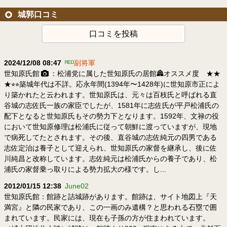
城郭口コミ
口コミを投稿
2024/12/08 08:47
ᴿᴱᴰ
副将軍
世知原氏館
：松浦党に属した世知原氏の居館🏯⁡オススメ度 ★★
★⭐︎⭐︎⁡築城年代は不詳。応永年間(1394年〜1428年)に世知原市正によ
り築かれたと云われます。⁡世知原氏は、元々は百枝氏と呼ばれる直
谷城の志佐氏一族の家臣でしたが、1581年に志佐氏が平戸松浦氏の
配下となると世知原氏もその勢力下となります。1592年、文禄の役
において世知原修理は松浦氏に従って朝鮮に渡っていますが、現地
で病死してたとされます。その後、直谷城の志佐純元の四男である
志佐定治は養子として迎えられ、世知原氏の家督を継承し、後に佐
川純昌と改称しています。志佐純元は松浦氏からの養子であり、松
浦氏の家督乗っ取りによる勢力拡大の様です。し...
2012/01/15 12:38
June02
世知原氏館：館跡と詰城跡があります。館跡は、サイト地図上『天
満宮』と隣の民家であり、この一画のみ遺構？と思われる石塁で囲
まれています。民家には、現在も子孫の方が住まわれています。