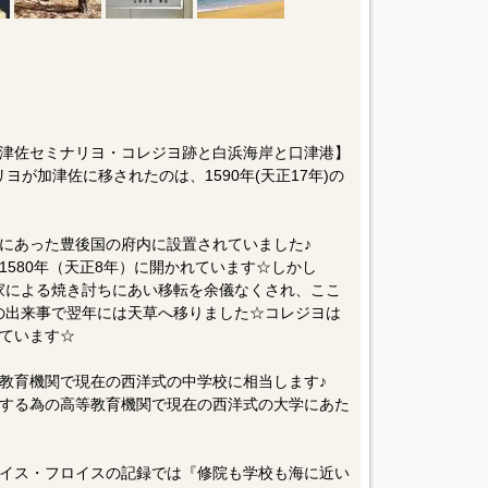
津佐セミナリヨ・コレジヨ跡と白浜海岸と口津港】
ヨが加津佐に移されたのは、1590年(天正17年)の
にあった豊後国の府内に設置されていました♪
580年（天正8年）に開かれています☆しかし
津家による焼き討ちにあい移転を余儀なくされ、ここ
）の出来事で翌年には天草へ移りました☆コレジヨは
ています☆
教育機関で現在の西洋式の中学校に相当します♪
する為の高等教育機関で現在の西洋式の大学にあた
イス・フロイスの記録では『修院も学校も海に近い