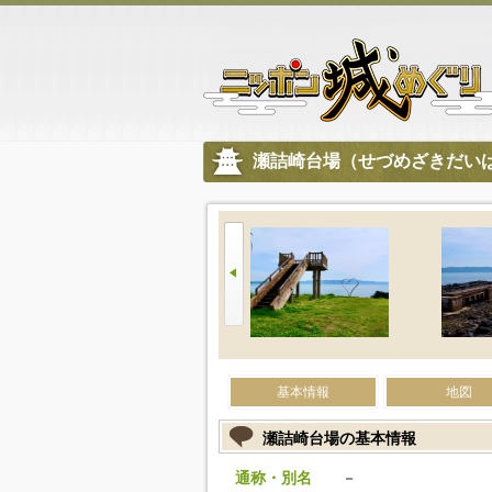
瀬詰崎台場（せづめざきだい
基本情報
地図
瀬詰崎台場の基本情報
通称・別名
－