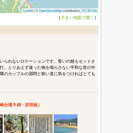
Leaflet
| ©
OpenStreetMap
contributors,
CC-BY-SA
［
大きい地図で開く
］
いられないロケーションです。誓いの鐘もセットさ
打。とりあえず違った物を鳴らさない平和な世の中
隣のカップルの眉間と狭い道に気をつければとても
詰崎台場
碑・説明板］