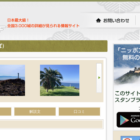
ば）
解説文
口コミ