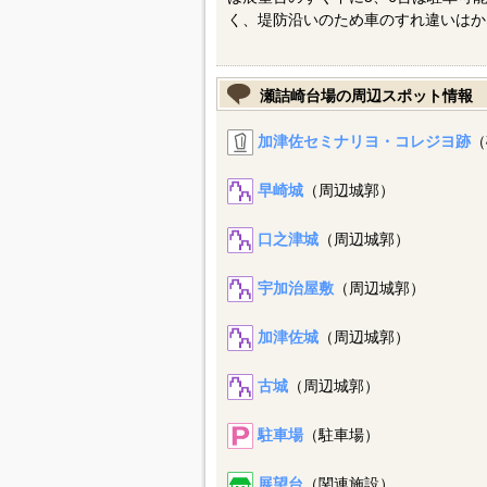
く、堤防沿いのため車のすれ違いはか
瀬詰崎台場の周辺スポット情報
加津佐セミナリヨ・コレジヨ跡
（
早崎城
（周辺城郭）
口之津城
（周辺城郭）
宇加治屋敷
（周辺城郭）
加津佐城
（周辺城郭）
古城
（周辺城郭）
駐車場
（駐車場）
展望台
（関連施設）