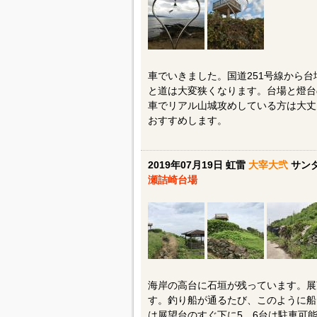
車でいきました。国道251号線から
と道は大変狭くなります。台場と燈台
車でリアル山城攻めしている方は大丈
おすすめします。
2019年07月19日 虹雷
大宰大弐
サンダ
瀬詰崎台場
海岸の高台に石垣が残っています。展
す。釣り船が通るたび、このように船
は展望台のすぐ下に5、6台は駐車可