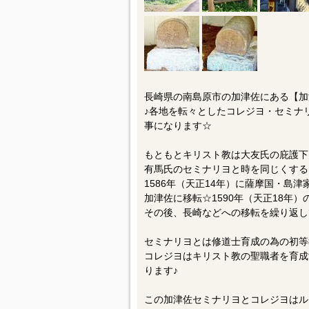
長崎県の南島原市の加津佐にある【加
♪各地を転々としたコレジヨ・セミナリ
事になります☆
もともとキリスト教は大友氏の庇護下
有馬氏のセミナリヨと時を同じくする1
1586年（天正14年）に薩摩国・島
加津佐に移転☆1590年（天正18年
その後、長崎などへの移転を繰り返し
セミナリヨとは修道士育成の為の初等
コレジヨはキリスト教の聖職者を育成
ります♪
この加津佐セミナリヨとコレジヨはル