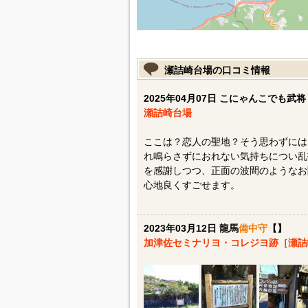
瀬詰崎台場の口コミ情報
2025年04月07日 こにゃんこでも武将
瀬詰崎台場
ここは？恋人の聖地？そう思わずには
れ鳴らさずにおれない気持ちについ乱
を感謝しつつ、正面の波間のようなお
心地良くすごせます。
2023年03月12日 龍馬
備中守
【】
加津佐セミナリヨ・コレジヨ跡［瀬