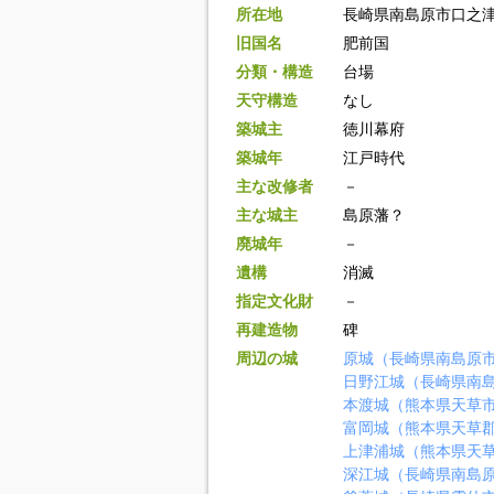
所在地
長崎県南島原市口之
旧国名
肥前国
分類・構造
台場
天守構造
なし
築城主
徳川幕府
築城年
江戸時代
主な改修者
－
主な城主
島原藩？
廃城年
－
遺構
消滅
指定文化財
－
再建造物
碑
周辺の城
原城（長崎県南島原
日野江城（長崎県南
本渡城（熊本県天草
富岡城（熊本県天草
上津浦城（熊本県天
深江城（長崎県南島