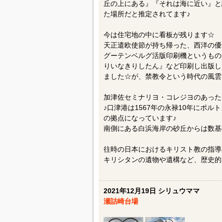
丘の上にある』『それは海に近い』と
た場所だと推定されてます♪
今は住宅地の中に看板が残ります☆
天正遣欧使節が持ち帰った、西洋の優
グーテンベルグ活版印刷機というもの
りいなきりしたん』など印刷し出版し
ました☆が、禁教令という時代の風雲
加津佐セミナリヨ・コレジヨのあった
♪口津港は1567年の永禄10年にポ
の拠点になっています♪
南側にある白浜海岸の砂丘からは数基
往時の日本におけるキリスト教の指導
キリシタンの遺物や遺構など、歴史的
2021年12月19日 シリュウママ
瀬詰崎台場