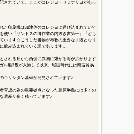
記されていて、ここがコレジヨ・セミナリヨがあっ
れた印刷機は加津佐のコレジヨに運び込まれていて
を使い『サントスの御作業の内抜き書第一』『どち
ています☆こうした書物が布教の重要な手段となり
に飲み込まれていく訳であります…
とされる丘から西側に異国に繋がる海が広がります
ルトガル船3隻が入港して以来、戦国時代には南蛮貿易
のキリシタン墓碑が発見されています♪
者育成の為の重要拠点となった島原半島には多くの
な遺産が多く残っています♪