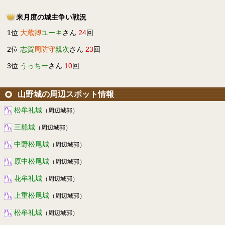
来月度の城主争い戦況
1位
大蔵卿
ユーキ
さん
24
回
2位
志賀
周防守
親次
さん
23
回
3位
うっちー
さん
10
回
山野城の周辺スポット情報
松牟礼城
（周辺城郭）
三船城
（周辺城郭）
中野松尾城
（周辺城郭）
原中松尾城
（周辺城郭）
花牟礼城
（周辺城郭）
上重松尾城
（周辺城郭）
松牟礼城
（周辺城郭）