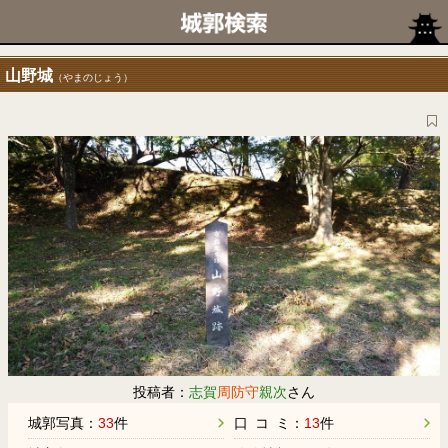
山野城
（やまのじょう）
投稿者：
志賀
周防守
親次
さん
城郭写真：
33
件
口 コ ミ：
13
件