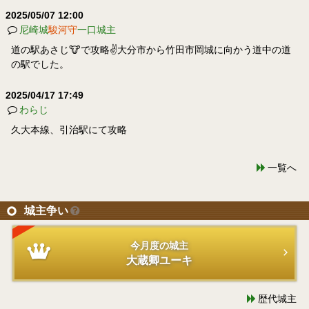
2025/05/07 12:00
尼崎城
駿河守
一口城主
道の駅あさじ🐮で攻略✌️大分市から竹田市岡城に向かう道中の道
の駅でした。
2025/04/17 17:49
わらじ
久大本線、引治駅にて攻略
一覧へ
城主争い
今月度の城主
大蔵卿ユーキ
歴代城主