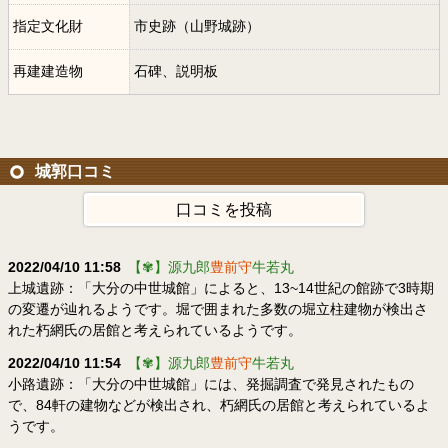
指定文化財
市史跡（山野城跡）
再建建造物
石碑、説明板
城郭口コミ
口コミを投稿
2022/04/10 11:58
【✾】源九郎
豊前守
牛若丸
上城遺跡：「大分の中世城館」によると、13~14世紀の館跡で3時期
の変遷が辿れるようです。堀で囲まれた多数の堀立柱建物が検出さ
れた朽網氏の居館と考えられているようです。
2022/04/10 11:54
【✾】源九郎
豊前守
牛若丸
小路遺跡：「大分の中世城館」には、発掘調査で発見されたもの
で、84軒の建物などが検出され、朽網氏の居館と考えられているよ
うです。