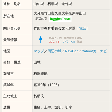
通称・別名
山の城、朽網城、逆竹城
大分県竹田市久住大字仏原字山口
所在地
周辺の宿
問い合わせ
竹田市教育委員会文化財課［
電話
］
08/07（金） 降水確率：70%
天気情報
29℃［-1］
27℃［+2］
詳細
地図
マップ
／
周辺の城
／
NaviCon
／
Yahoo!カーナビ
分類・構造
山城
築城主
朽網親能
築城年
嘉禄2年（1226）
主な城主
朽網氏
遺構
曲輪、土塁、堀切、切岸