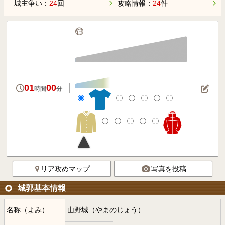
城主争い：
24
回
攻略情報：
24
件
01
00
時間
分
リア攻めマップ
写真を投稿
城郭基本情報
名称（よみ）
山野城（やまのじょう）