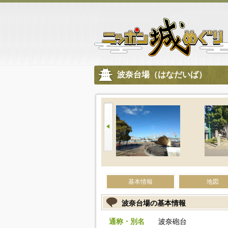
波奈台場（はなだいば）
基本情報
地図
波奈台場の基本情報
通称・別名
波奈砲台