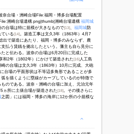
mb|波奈台場・洲崎台場File:福岡・博多台場配置
ile:洲崎台場遺構.png|thumb|洲崎台場遺構
福岡城
崎の台場は特に規模が大きなもので
、
福岡城
防
[13]
れている
。築造工事は文久3年（1863年）4月7
[14]
総出で築造にあたり、福岡・博多のみならず、農
に支払う賃銭を拠出したという。藩主も自ら見分に
たと伝わる。波奈の台場は6月20日に完成した
享和2年（1802年）にかけて築造された
人工島
[16]
の台場は文久3年（1863年）10月に完成、大砲
に台場の平面形状は不等辺多角形であることが多
、弧を描くように塁線がカーブしているのが特徴で
るものである。波奈・洲崎の台場に加え、元治元年
岸5ヵ所に土俵台場が築造された
。その後さらに
[18]
城
之図」には福岡・博多の海岸に12か所の小規模な