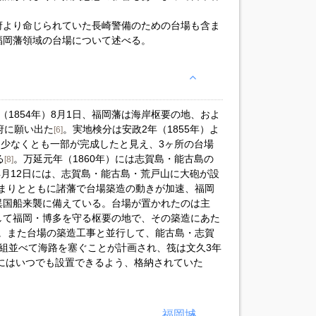
府より命じられていた長崎警備のための台場も含ま
福岡藩領域の台場について述べる。
1854年）8月1日、福岡藩は海岸枢要の地、およ
府に願い出た
。実地検分は安政2年（1855年）よ
[6]
には少なくとも一部が完成したと見え、3ヶ所の台場
る
。万延元年（1860年）には志賀島・能古島の
[8]
）4月12日には、志賀島・能古島・荒戸山に大砲が設
まりとともに諸藩で台場築造の動きが加速、福岡
異国船来襲に備えている。台場が置かれたのは主
して福岡・博多を守る枢要の地で、その築造にあた
。また台場の築造工事と並行して、能古島・志賀
組並べて海路を塞ぐことが計画され、筏は文久3年
際にはいつでも設置できるよう、格納されていた
福岡城