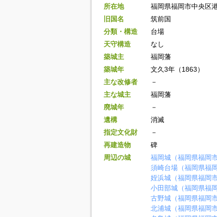
所在地
福岡県福岡市中央区港
旧国名
筑前国
分類・構造
台場
天守構造
なし
築城主
福岡藩
築城年
文久3年（1863）
主な改修者
－
主な城主
福岡藩
廃城年
－
遺構
消滅
指定文化財
－
再建造物
碑
周辺の城
福岡城（福岡県福岡
須崎台場（福岡県福
姪浜城（福岡県福岡
小田部城（福岡県福
古野城（福岡県福岡
北浦城（福岡県福岡