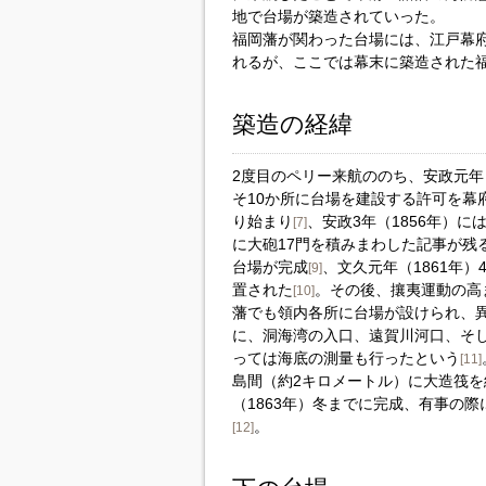
地で台場が築造されていった。
福岡藩が関わった台場には、江戸幕
れるが、ここでは幕末に築造された
築造の経緯
2度目のペリー来航ののち、安政元年（
そ10か所に台場を建設する許可を幕
り始まり
、安政3年（1856年）
[7]
に大砲17門を積みまわした記事が残
台場が完成
、文久元年（1861年
[9]
置された
。その後、攘夷運動の高
[10]
藩でも領内各所に台場が設けられ、
に、洞海湾の入口、遠賀川河口、そ
っては海底の測量も行ったという
[11]
島間（約2キロメートル）に大造筏を
（1863年）冬までに完成、有事の
。
[12]