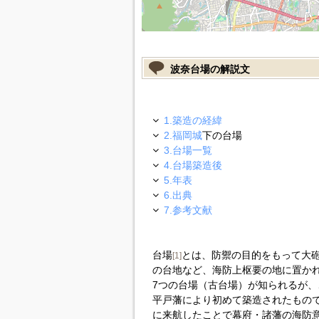
波奈台場の解説文
1.築造の経緯
2.
福岡城
下の台場
3.台場一覧
4.台場築造後
5.年表
6.出典
7.参考文献
台場
とは、防禦の目的をもって大
[1]
の台地など、海防上枢要の地に置か
7つの台場（古台場）が知られるが、こ
平戸藩により初めて築造されたもの
に来航したことで幕府・諸藩の海防