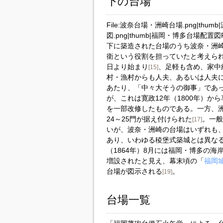
下の台場
File:波奈台場・洲崎台場.png|thu
図.png|thumb|福岡・博多台場配置図F
下に築造された台場のうち波奈・洲
衛という役割を担っていたと考えら
日より始まり
、足軽も含め、家中
[15]
村・漁村からも人夫、あるいは人夫
あたり、「中々大そうの御事」であっ
が、これは寛政12年（1800年）から
を一部改修したものである。一方、洲崎
24～25門が据え付けられた
。一般
[17]
いが、波奈・洲崎の台場はいずれも
あり、いわゆる稜堡式築城とは異な
（1864年）8月には福岡・博多の海
増設されたと見え、幕末頃の「
福岡
台場が図示される
。
[19]
台場一覧