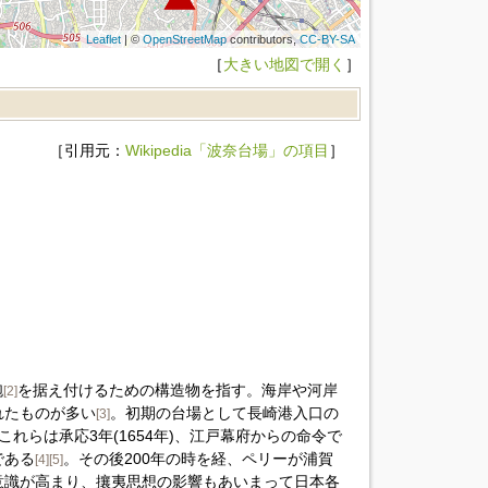
Leaflet
| ©
OpenStreetMap
contributors,
CC-BY-SA
［
大きい地図で開く
］
［引用元：
Wikipedia「波奈台場」の項目
］
砲
を据え付けるための構造物を指す。海岸や河岸
[2]
れたものが多い
。初期の台場として長崎港入口の
[3]
れらは承応3年(1654年)、江戸幕府からの命令で
である
。その後200年の時を経、ペリーが浦賀
[4]
[5]
意識が高まり、攘夷思想の影響もあいまって日本各