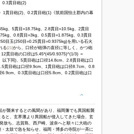
.3貫目砲(2)
貫目砲(2)、0.2貫目砲(1)《筑前国怡土郡内の幕
kg、5貫目=18.75kg、2.8貫目=10.5kg、2貫目
.75kg、0.8貫目=3kg、0.5貫目=1.875kg、0.3貫目
250目玉(250目=0.25貫目=0.9375kg)を用いる石火
れる
から、口径が砲弾の直径に等しく、かつ砲
[21]
の口径は5.45*(45/0.9375)^(1/3) ＝
、以下同)、5貫目砲は口径14.8cm、2.8貫目砲は口
1.5貫目砲は口径9.9cm、1貫目砲は口径8.7cm、0.8
6.9cm、0.3貫目砲は口径5.8cm、0.2貫目砲は口
国船が襲来するとの風聞があり、福岡藩でも異国船襲
よると、玄界灘より異国船が侵入してきた場合、玄
2発放ち、志賀島、西戸崎、波奈へと順々に大砲の
鐘・太鼓で急を知らせ、福岡・博多の寺院が一斉に