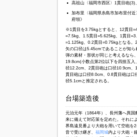
高祖山〈福岡市西区〉1貫目砲(3)、0
加布里〈福岡県糸島市加布里付近〉1
府領》
※1貫目を3.75kgとすると、12貫目=45
=7.5kg、1.5貫目=5.625kg、1貫目=3
=1.125kg、0.2貫目=0.75kgとなる。
矢の口径は5.45cmであることが知ら
弾の素材・形状が同じと考えるなら、12貫目砲
19.8cm(小数点第2位以下を四捨五入
径12.2cm、2貫目砲は口径10.9cm、
貫目砲は口径8.0cm、0.8貫目砲は口径
径5.1cmと推定される。
台場築造後
元治元年（1864年）、長州藩へ異
来に備えて対応策を定めた。それに
界島遠見番より大砲を用いて空砲を
音で受け継ぎ、
福岡城
内より大砲・