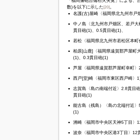
「福岡藩砲台備石火矢覚」による、台
数)を以下に示した
。
[20]
名護(古)屋崎〈福岡県北九州市戸畑区
中ノ島〈北九州市戸畑区、若戸大橋中
貫目砲(1)、0.5貫目砲(1)、
若松〈福岡県北九州市若松区本町付近
柏原[山鹿]〈福岡県遠賀郡芦屋町大字
(1)、0.3貫目砲(1)
芦屋〈福岡県遠賀郡芦屋町幸町〉2貫目
西戸[堂]崎〈福岡市東区西戸崎〉1貫
志賀島〈島の南端付近〉2.8貫目砲(1)
貫目砲(1)
能古島（残島）〈島の北端付近〉5貫目
(1)
洲崎〈福岡市中央区天神5丁目〉12貫
波奈〈福岡市中央区港3丁目〉12貫目