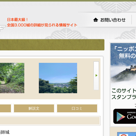
解説文
口コミ
薬師城