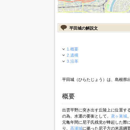
平田城の解説文
1.概要
2.遺構
3.沿革
平田城（ひらたじょう）は、島根県
概要
出雲平野に突き出す丘陵上に位置す
の為、水運の要衝として、
鳶ヶ巣城
元亀年間に尼子氏残党が蜂起した際
り、
高瀬城
に拠った尼子方の米原綱