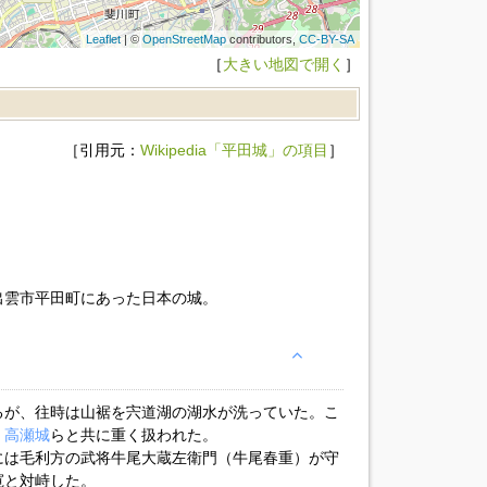
Leaflet
| ©
OpenStreetMap
contributors,
CC-BY-SA
［
大きい地図で開く
］
［引用元：
Wikipedia「平田城」の項目
］
出雲市平田町にあった日本の城。
るが、往時は山裾を宍道湖の湖水が洗っていた。こ
、
高瀬城
らと共に重く扱われた。
には毛利方の武将牛尾大蔵左衛門（牛尾春重）が守
寛と対峙した。