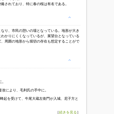
整備されており、特に春の桜は有名である。
となり、市民の憩いの場となっている。地形が大き
にわかりにくくなっているが、展望台となっている
ば、周囲の地形から堀切の存在も想定することがで
に。
雲侵攻により、毛利氏の手中に。
の蜂起を受けて、牛尾大蔵左衛門が入城、尼子方と
［
続きを見る
］