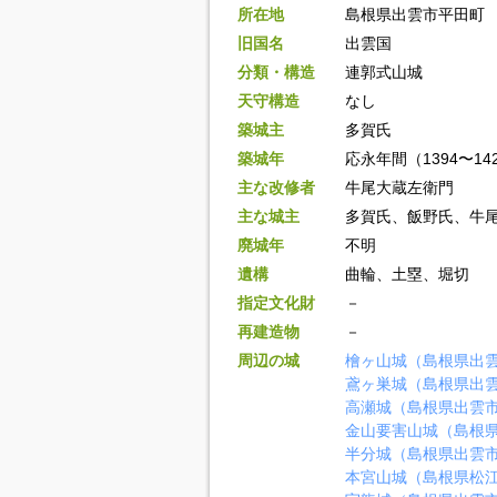
所在地
島根県出雲市平田町
旧国名
出雲国
分類・構造
連郭式山城
天守構造
なし
築城主
多賀氏
築城年
応永年間（1394〜14
主な改修者
牛尾大蔵左衛門
主な城主
多賀氏、飯野氏、牛
廃城年
不明
遺構
曲輪、土塁、堀切
指定文化財
－
再建造物
－
周辺の城
檜ヶ山城（島根県出
鳶ヶ巣城（島根県出
高瀬城（島根県出雲
金山要害山城（島根
半分城（島根県出雲
本宮山城（島根県松