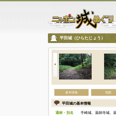
平田城（ひらたじょう）
基本情報
地図
平田城の基本情報
通称・別名
手崎城、薬師寺城、