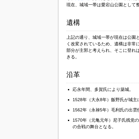
現在、城域一帯は愛宕山公園として
遺構
上記の通り、城域一帯が現在は公園
く改変されているため、遺構は非常
部分が主郭と考えられ、そこに登れ
きる。
沿革
応永年間、多賀氏により築城。
1528年（大永8年）飯野氏が城主
1562年（永禄5年）毛利氏の出
1570年（元亀元年）尼子氏残党
の合戦の舞台となる。