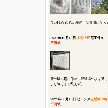
良い眺めで､桜の季節には満開になっ
2021年10月16日
太政大臣
尼子保久
平田城
麓の駐車場に停めて野球場の横を登る
まり遠くまで見えず。
2021年06月15日 ビーンズ
左近衛中将
平田城