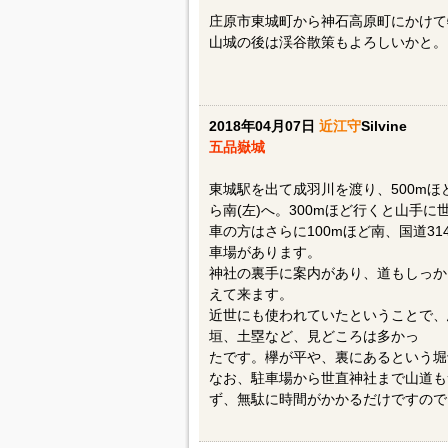
庄原市東城町から神石高原町にかけて
山城の後は渓谷散策もよろしいかと。
2018年04月07日
近江守
Silvine
五品嶽城
東城駅を出て成羽川を渡り、500mほ
ら南(左)へ。300mほど行くと山手
車の方はさらに100mほど南、国道3
車場があります。
神社の裏手に案内があり、道もしっか
えて来ます。
近世にも使われていたということで、
垣、土塁など、見どころは多かっ
たです。欅が平や、裏にあるという堀
なお、駐車場から世直神社まで山道も
ず、無駄に時間がかかるだけですので