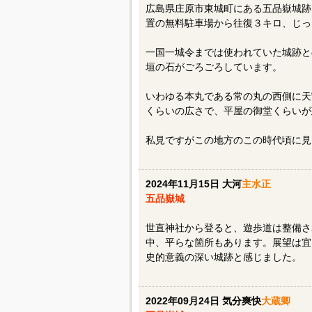
広島県庄原市東城町にある五品嶽城跡
置の無料駐車場から往復３キロ、じっ
一国一城令までは使われていた城跡と
垣の石がごろごろしています。
いわゆる本丸である常の丸の西側に天
くらいの広さで、平屋の御堂くらいが
私見ですがこの地方のこの時代頃に見
2024年11月15日 大河
主水正
五品嶽城
世直神社から登ると、遊歩道は整備さ
中、平らな箇所もあります。展望は宜
史的意義の深い城跡と感じました。
2022年09月24日 気分爽快
大蔵卿