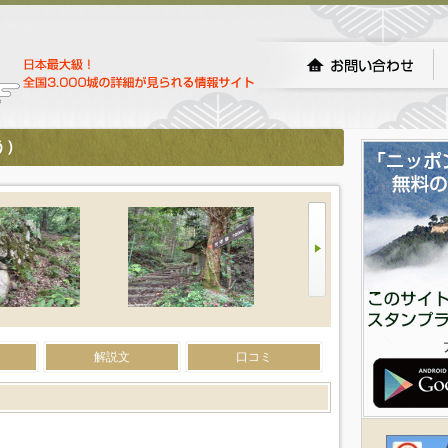
う）
解説文
口コミ