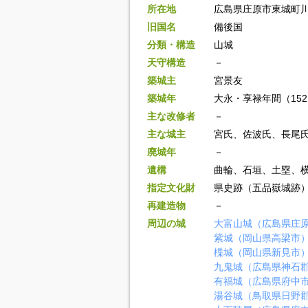
所在地
広島県庄原市東城町
旧国名
備後国
分類・構造
山城
天守構造
－
築城主
宮景友
築城年
大永・享禄年間（1521
主な改修者
－
主な城主
宮氏、佐波氏、長尾
廃城年
－
遺構
曲輪、石垣、土塁、
指定文化財
県史跡（五品嶽城跡
再建造物
－
周辺の城
大富山城（広島県庄
紫城（岡山県高梁市
楪城（岡山県新見市
九鬼城（広島県神石
有福城（広島県府中
湯谷城（鳥取県日野