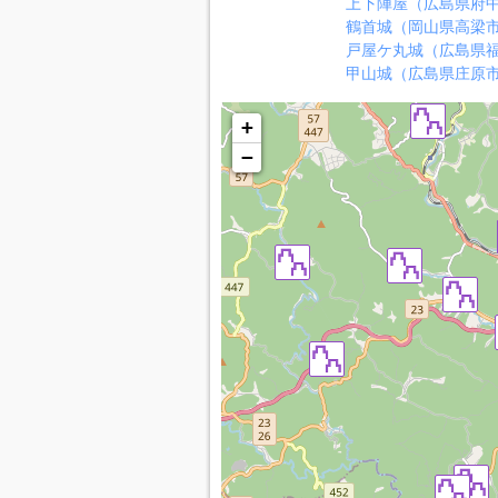
上下陣屋（広島県府
鶴首城（岡山県高梁
戸屋ケ丸城（広島県
甲山城（広島県庄原
+
−