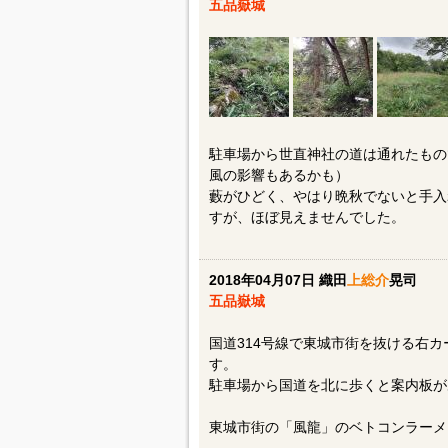
五品嶽城
駐車場から世直神社の道は通れたもの
風の影響もあるかも）
藪がひどく、やはり晩秋でないと手入
すが、ほぼ見えませんでした。
2018年04月07日 織田
上総介
晃司
五品嶽城
国道314号線で東城市街を抜ける右カーブ
す。
駐車場から国道を北に歩くと案内板が
東城市街の「風龍」のベトコンラーメ