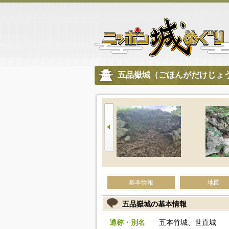
五品嶽城（ごほんがだけじょ
基本情報
地図
五品嶽城の基本情報
通称・別名
五本竹城、世直城