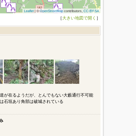
Leaflet
| ©
OpenStreetMap
contributors,
CC-BY-SA
［
大きい地図で開く
］
歩道が在るようだが、とんでもない大藪通行不可能
は石垣あり角部は破城されている
み