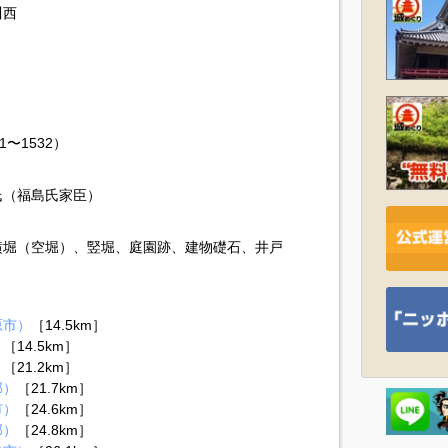
川西
〜1532）
氏（福島氏家臣）
横堀（空堀）、竪堀、庭園跡、建物礎石、井戸
）
原市）
［14.5km］
）
［14.5km］
）
［21.2km］
郡）
［21.7km］
市）
［24.6km］
郡）
［24.8km］