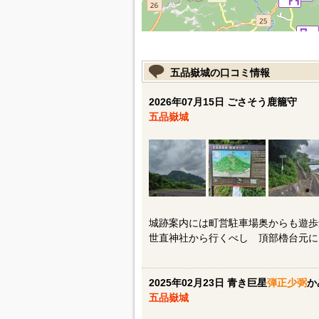
五品嶽城の口コミ情報
2026年07月15日 ごさそう鹿籠守
五品嶽城
城跡案内には町営駐車場奥からも遊
世直神社から行くべし 頂部櫓台元に
2025年02月23日 青き巨星
弾正少弼
か
五品嶽城