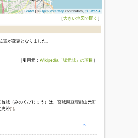
Leaflet
| ©
OpenStreetMap
contributors,
CC-BY-SA
［
大きい地図で開く
］
と位置が変更となりました。
［引用元：
Wikipedia「坂元城」の項目
］
蓑首城（みのくびじょう）は、宮城県亘理郡山元町
定史跡
。
[1]