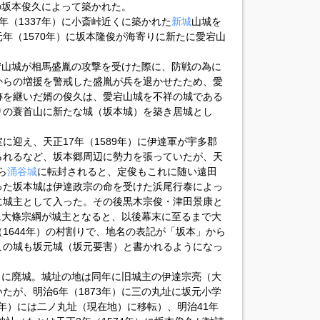
流の坂本俊久によって築かれた。
年（1337年）に小斎峠近くに築かれた
新城
山城を
年（1570年）に坂本隆俊が海寄りに新たに愛宕山
愛宕山城が相馬盛胤の攻撃を受けた際に、防戦の為に
からの増援を警戒した盛胤が兵を退かせたため、愛
跡を継いだ婿の俊久は、愛宕山城を不祥の城である
りの蓑首山に新たな城（坂本城）を築き居城とし
に迎え、天正17年（1589年）に伊達軍が宇多郡
られるなど、坂本郷周辺に勢力を張っていたが、天
ら
涌谷城
に転封されると、定俊もこれに随い遠田
った坂本城は伊達政宗の命を受けた浜尾行泰によっ
に城主として入った。その後黒木宗俊・津田景康と
）に大條宗綱が城主となると、以後幕末に至るまで大
1644年）の村割りで、地名の表記が「坂本」から
この城も坂元城（坂元要害）と書かれるようになっ
年）に廃城。城址の地は同年に旧城主の伊達宗亮（大
たが、明治6年（1873年）に三の丸址に坂元小学
0年）には二ノ丸址（現在地）に移転）、明治41年