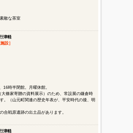
素敵な茶室
行津軽
施設］
り、16時半閉館。月曜休館。
施（大條家寄贈の資料展示）のため、常設展の鎌倉時
す。（山元町関連の歴史年表が、平安時代の後、明
の合戦原遺跡の出土品があります。
行津軽