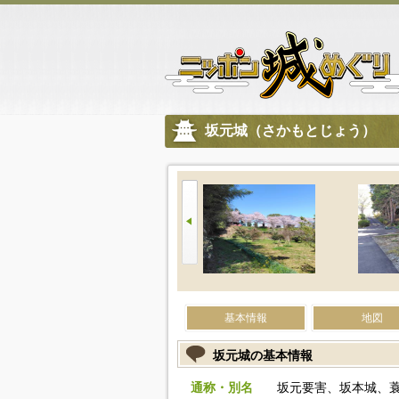
坂元城（さかもとじょう）
基本情報
地図
坂元城の基本情報
通称・別名
坂元要害、坂本城、