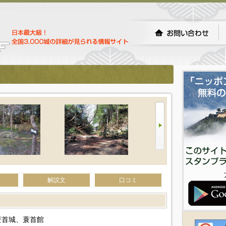
解説文
口コミ
蓑首城、蓑首館