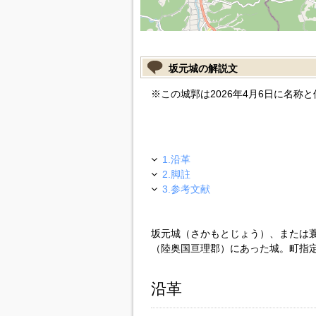
坂元城の解説文
※この城郭は2026年4月6日に名称
1.沿革
2.脚註
3.参考文献
坂元城（さかもとじょう）、または
（陸奥国亘理郡）にあった城。町指
沿革