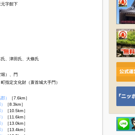
坂元字館下
木氏、津田氏、大條氏
空堀）、門
、町指定文化財（蓑首城大手門）
馬郡）
［7.6km］
郡）
［8.3km］
郡）
［10.5km］
市）
［11.6km］
郡）
［13.0km］
郡）
［13.4km］