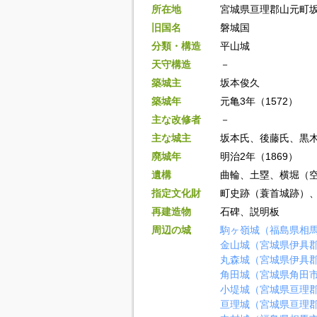
所在地
宮城県亘理郡山元町
旧国名
磐城国
分類・構造
平山城
天守構造
－
築城主
坂本俊久
築城年
元亀3年（1572）
主な改修者
－
主な城主
坂本氏、後藤氏、黒
廃城年
明治2年（1869）
遺構
曲輪、土塁、横堀（
指定文化財
町史跡（蓑首城跡）
再建造物
石碑、説明板
周辺の城
駒ヶ嶺城（福島県相
金山城（宮城県伊具
丸森城（宮城県伊具
角田城（宮城県角田
小堤城（宮城県亘理
亘理城（宮城県亘理