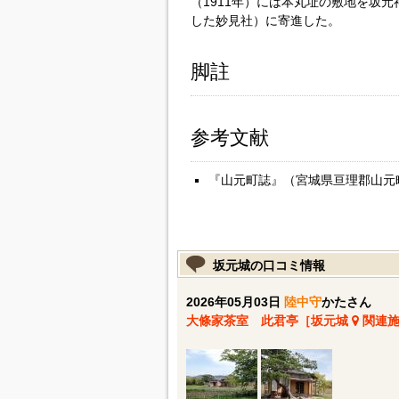
（1911年）には本丸址の敷地を坂元
した妙見社）に寄進した。
脚註
参考文献
『山元町誌』（宮城県亘理郡山元町
坂元城の口コミ情報
2026年05月03日
陸中守
かたさん
大條家茶室 此君亭［坂元城
関連施