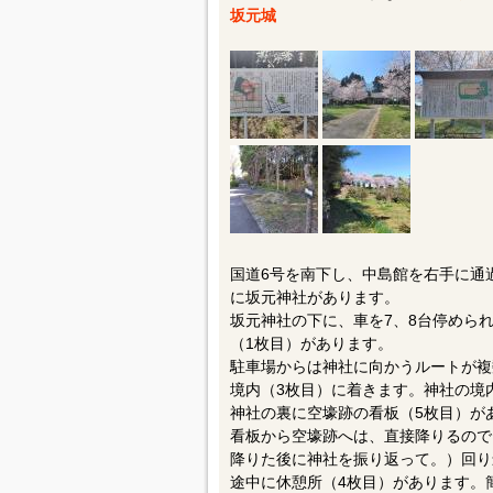
坂元城
国道6号を南下し、中島館を右手に通
に坂元神社があります。
坂元神社の下に、車を7、8台停めら
（1枚目）があります。
駐車場からは神社に向かうルートが複
境内（3枚目）に着きます。神社の境
神社の裏に空壕跡の看板（5枚目）が
看板から空壕跡へは、直接降りるので
降りた後に神社を振り返って。）回り
途中に休憩所（4枚目）があります。