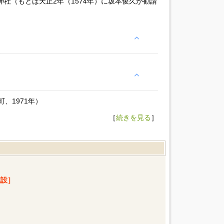
神社（もとは天正2年（1574年）に坂本俊久が勧請
、1971年）
［
続きを見る
］
設］