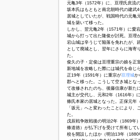
元亀3年（1572年）に、亘理氏庶
坂本氏はもともと南北朝時代の建武4
居城としていたが、戦国時代の元亀元
城を築いて移った。
しかし、翌元亀2年（1571年）に
城から打って出た隆俊が討死。亘理
宕山城は辛うじて陥落を免れたが、
として廃城とし、翌年にさらに海寄
た。
俊久の子・定俊は亘理重宗の娘を正室
新地城を攻略した際には城代を命じ
正19年（1591年）に重宗が
亘理城
か
郡へと移った。こうして空き城とな
て改修されたのち、後藤信康が新た
城主が交代し、元和2年（1616年
條氏本家の居城となった。正保元年（
「坂元」へと変わったことにより、
た。
戊辰戦争敗戦後の明治2年（1869
條道徳）が払下げを受けて所有してい
校を開設したほか（明治13年（188