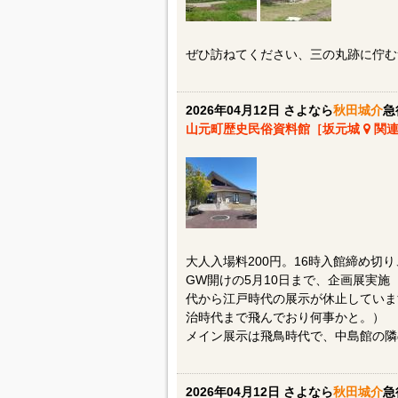
ぜひ訪ねてください、三の丸跡に佇む
2026年04月12日 さよなら
秋田城介
急
山元町歴史民俗資料館［坂元城
関連
大人入場料200円。16時入館締め切
GW開けの5月10日まで、企画展実
代から江戸時代の展示が休止していま
治時代まで飛んでおり何事かと。）
メイン展示は飛鳥時代で、中島館の隣
2026年04月12日 さよなら
秋田城介
急