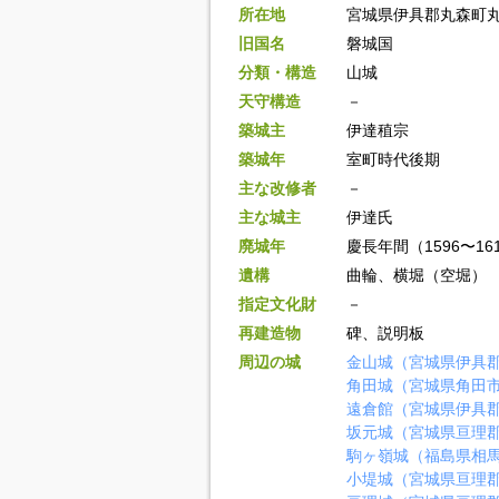
所在地
宮城県伊具郡丸森町
旧国名
磐城国
分類・構造
山城
天守構造
－
築城主
伊達稙宗
築城年
室町時代後期
主な改修者
－
主な城主
伊達氏
廃城年
慶長年間（1596〜16
遺構
曲輪、横堀（空堀）
指定文化財
－
再建造物
碑、説明板
周辺の城
金山城（宮城県伊具
角田城（宮城県角田
遠倉館（宮城県伊具
坂元城（宮城県亘理
駒ヶ嶺城（福島県相
小堤城（宮城県亘理