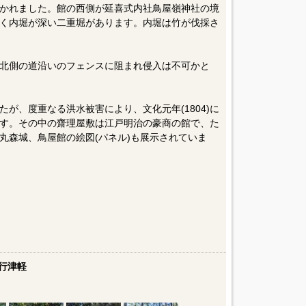
かれました。館の西側が延喜式内社鳥屋嶺神社の境
く内堀が深い二重堀があります。内堀は竹が伐採さ
北側の道沿いのフェンスに阻まれ侵入は不可かと
が、度重なる洪水被害により、文化元年(1804)に
す。その中の齋理屋敷は江戸明治の豪商の館で、た
丸森城、鳥屋館の絵図(パネル)も展示されていま
行津軽