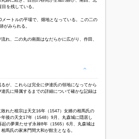
の丸跡に続き、自然の谷間か空堀の跡か、南西、北
窪目を残している。
0メートルの平場で、畑地となっている。この二の
跡がみられる。
が流れ、二の丸の南面はなだらかに広がり、作田、
残るが、これらは完全に伊達氏の領地になってから
伊達氏に帰属するまでの詳細について確かな記録は
敗れた稙宗は天文16年（1547）女婿の相馬氏の
年後の天文17年（1548）9月、丸森城に隠居し
起の夢果たせず永禄8年（1565）6月、丸森城は
、相馬氏の家来門間大和が館主となる。