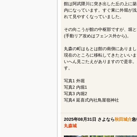
館は阿武隈川に突き出した丘の上に築
内になっています。すぐ東に外堀が浅
れて見やすくなっていました。
その向こうが館の中枢部ですが、堀と
(手動リア攻めはフェンス外から)。
丸森の町はもとは館の南側にありました
現在のところに移転してきたといいま
いへん見ごたえがありますので是非。
す。
写真1 外堀
写真2 内堀1
写真3 内堀2
写真4 延喜式内社鳥屋嶺神社
2025年08月31日 さよなら
秋田城介
急
丸森城