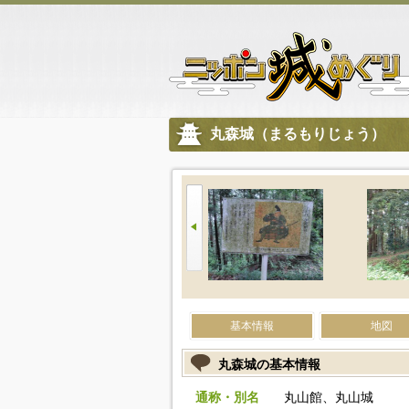
丸森城（まるもりじょう）
基本情報
地図
丸森城の基本情報
通称・別名
丸山館、丸山城