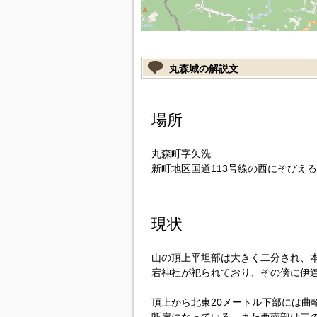
丸森城の解説文
場所
丸森町字矢洗
新町地区国道113号線の西にそびえ
現状
山の頂上平坦部は大きく二分され、本
宕神社が祀られており、その傍に伊
頂上から北東20メートル下部には曲