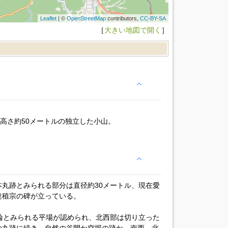
Leaflet
| ©
OpenStreetMap
contributors,
CC-BY-SA
［
大きい地図で開く
］
る高さ約50メートルの独立した小山。
丸跡とみられる部分は直径約30メートル、現在愛
達稙宗の碑が立っている。
輪とみられる平場が認められ、北西部は切り立った