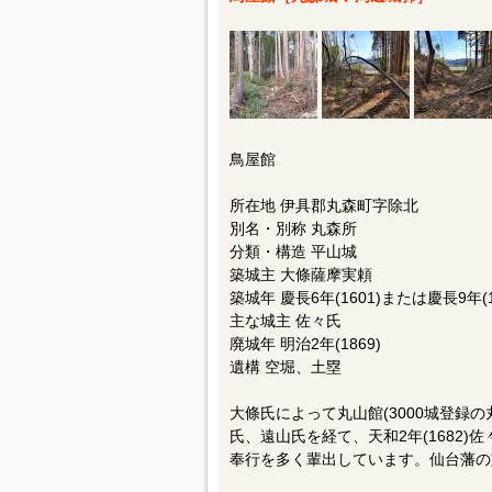
鳥屋館
所在地 伊具郡丸森町字除北
別名・別称 丸森所
分類・構造 平山城
築城主 大條薩摩実頼
築城年 慶長6年(1601)または慶長9年(1
主な城主 佐々氏
廃城年 明治2年(1869)
遺構 空堀、土塁
大條氏によって丸山館(3000城登録
氏、遠山氏を経て、天和2年(1682
奉行を多く輩出しています。仙台藩の