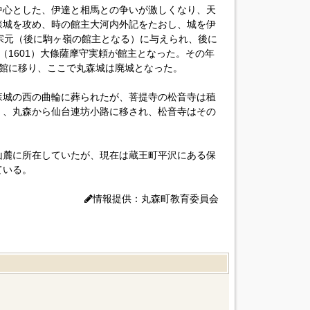
中心とした、伊達と相馬との争いが激しくなり、天
丸森城を攻め、時の館主大河内外記をたおし、城を伊
宗元（後に駒ヶ嶺の館主となる）に与えられ、後に
（1601）大條薩摩守実頼が館主となった。その年
屋館に移り、ここで丸森城は廃城となった。
森城の西の曲輪に葬られたが、菩提寺の松音寺は稙
2）、丸森から仙台連坊小路に移され、松音寺はその
山麓に所在していたが、現在は蔵王町平沢にある保
ている。
情報提供：丸森町教育委員会