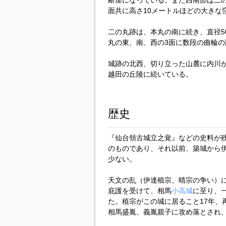
断崖になっている。また西南部は二
面共に高さ10メートルほどの大きな
二の丸跡は、本丸の南に続き、直径5
丸の東、南、西の3面に数段の曲輪の
城跡の北西、切り立った山麓に内川
越田の丘陵に続いている。
歴史
『仙台領古城立之覚』などの史料が
のものであり、それ以前、築城から
少ない。
天文の乱（伊達稙宗、晴宗の争い）に
庇護を受けて、相馬
小高城
に至り、一
た。稙宗がこの城に居ること17年、再
相馬盛胤、義胤親子に攻め落とされ