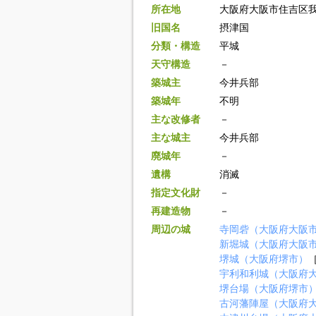
所在地
大阪府大阪市住吉区我
旧国名
摂津国
分類・構造
平城
天守構造
－
築城主
今井兵部
築城年
不明
主な改修者
－
主な城主
今井兵部
廃城年
－
遺構
消滅
指定文化財
－
再建造物
－
周辺の城
寺岡砦（大阪府大阪
新堀城（大阪府大阪
堺城（大阪府堺市）
［
宇利和利城（大阪府
堺台場（大阪府堺市
古河藩陣屋（大阪府