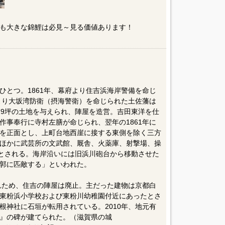
も大きな錦鯉は必見～見る価値あります！
ひとつ。1861年、幕府より住吉浜海岸警備を命じ
府より大坂湾防衛（摂海警衛）を命じられた土佐藩は
79坪の土地を与えられ、陣屋を造営。吉田東洋を仕
作事奉行に寺村左膳が命じられ、翌年の1861年に
を正面とし、上町台地西崖に接する東側を除く三方
ほかに武芸所の文武館、厩舎、火薬庫、射撃場、操
たとされる。海岸沿いには旧浜川砲台から移動させた
郭に匹敵する」といわれた。
られため、住吉の陣屋は廃止。主だった建物は京都白
東粉浜小学校および東粉川幼稚園付近にあったとさ
根神社に石垣が転用されている。2010年、地元有
』の碑が建てられた。（滋賀県の城