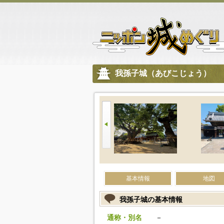
我孫子城（あびこじょう）
基本情報
地図
我孫子城の基本情報
通称・別名
－