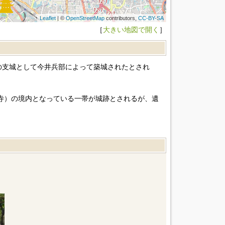
Leaflet
| ©
OpenStreetMap
contributors,
CC-BY-SA
［
大きい地図で開く
］
の支城として今井兵部によって築城されたとされ
寺）の境内となっている一帯が城跡とされるが、遺