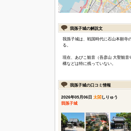
我孫子城の解説文
我孫子城は、戦国時代に石山本願寺
る。
現在、あびこ観音（吾彦山 大聖観音
構などは特に残っていない。
我孫子城の口コミ情報
2026年05月06日
太閤
しりゅう
我孫子城