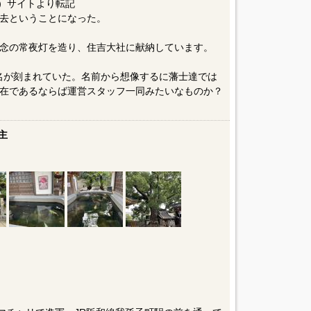
ss.com）サイトより転記
去ということになった。
念の常夜灯を造り、住吉大社に献納しています。
の名が刻まれていた。名前から想像するに藩士達では
在であるならば運営スタッフ一同みたいなものか？
主