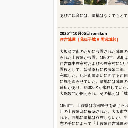
あびこ観音には、遺構はなくでもとて
2025年10月05日 romikun
住吉陣屋［我孫子城
周辺城郭］
大坂湾防衛のために設置された陣屋の
られた土佐藩が設置。1860年、幕
住吉郡中在家村および今在家村に1万
置役として、普請奉行に後藤象二郎、
完成した。紀州街道沿いに面する西側
に堀を巡らせていた。敷地には陣屋の
練所があり、約300名が常駐してい
大砲数門が据えられ、その構えは「城
1866年、土佐藩は京都警護を命じ
川の土佐藩邸に移築された。大阪市立
れる。同地に遺構は存在しないが、生
志の手にによって『土佐藩住吉陣屋跡