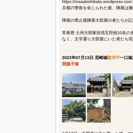
https://masakishibata.wordpre
京都の警衛を命じられた後、陣屋は撤
陣屋の廃止後陣屋大部屋の者たちが記
常夜燈 土州大部家頭清五郎他10名
なく、文字通り大部屋にいた者たち現
2022年07月13日 尼崎城
駿河守
一口城
我孫子城