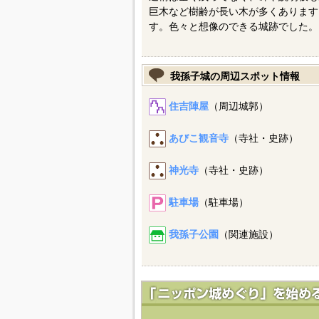
巨木など樹齢が長い木が多くあります
す。色々と想像のできる城跡でした。
我孫子城の周辺スポット情報
住吉陣屋
（周辺城郭）
あびこ観音寺
（寺社・史跡）
神光寺
（寺社・史跡）
駐車場
（駐車場）
我孫子公園
（関連施設）