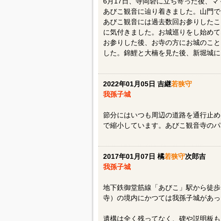
6月17日、寺岡砦に立ち寄った後、
あびこ観音に辿り着きました。山門で
あびこ観音には過去数回お参りしたこ
に気付きました。お城巡りをし始めて
お参りした後、お寺の方にお城のこと
した。錦鯉と大楠を見た後、新堀城に
2022年01月05日 吉継
若狭守
我孫子城
節分にはいつも周辺の道路を通行止め
で縮小しています。あびこ観音寺のパ
2017年01月07日 橘
若狭守
次郎吉
我孫子城
地下鉄御堂筋線「あびこ」駅から徒歩
寺）の境内にかつては我孫子城があっ
遺構は全く残ってなく、碑や説明板も