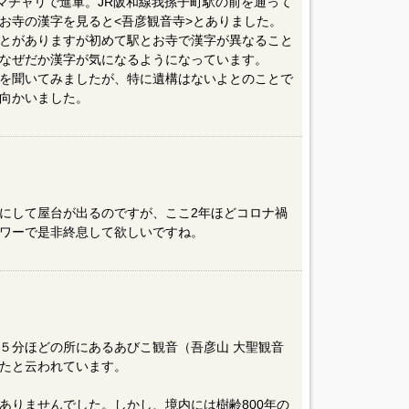
ママチャリで進軍。JR阪和線我孫子町駅の前を通って
お寺の漢字を見ると<吾彦観音寺>とありました。
とがありますが初めて駅とお寺で漢字が異なること
なぜだか漢字が気になるようになっています。
を聞いてみましたが、特に遺構はないよとのことで
向かいました。
にして屋台が出るのですが、ここ2年ほどコロナ禍
ワーで是非終息して欲しいですね。
５分ほどの所にあるあびこ観音（吾彦山 大聖観音
たと云われています。
ありませんでした。しかし、境内には樹齢800年の