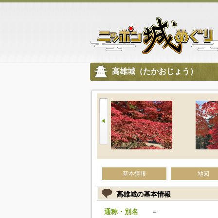
高雄城（たかおじょう）
基本情報
地図
高雄城の基本情報
通称・別名
－