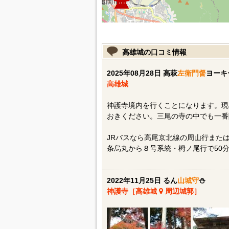
高雄城の口コミ情報
2025年08月28日 高萩
左衛門督
ヨーキ
高雄城
神護寺境内を行くことになります。現
おきください。三尾の寺の中でも一番
JRバスなら高尾京北線の周山行また
条烏丸から８号系統・栂ノ尾行で50分
2022年11月25日 るん
山城守
⛄️
神護寺［高雄城
周辺城郭］