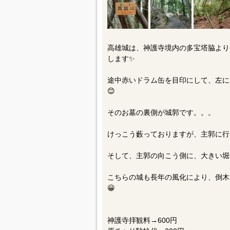
高雄城は、神護寺境内の多宝塔脇より
します✨
途中赤いドラム缶を目印にして、左に
😊
そのお墓の裏側が城郭です。。。
けっこう藪っておりますが、主郭に行
そして、主郭の向こう側に、大きい堀
こちらの城も長年の風化により、倒木
😀
神護寺拝観料→600円