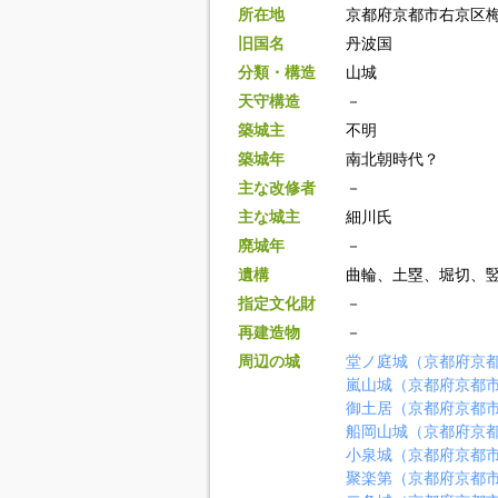
所在地
京都府京都市右京区
旧国名
丹波国
分類・構造
山城
天守構造
－
築城主
不明
築城年
南北朝時代？
主な改修者
－
主な城主
細川氏
廃城年
－
遺構
曲輪、土塁、堀切、
指定文化財
－
再建造物
－
周辺の城
堂ノ庭城（京都府京
嵐山城（京都府京都
御土居（京都府京都
船岡山城（京都府京
小泉城（京都府京都
聚楽第（京都府京都