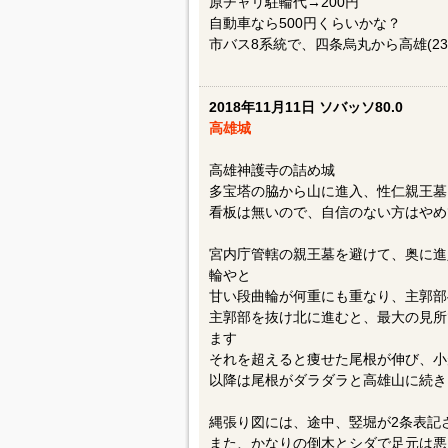
原チャリ駐輪代→200円
自動車なら500円くらいかな？
市バス8系統で、四条烏丸から高雄(23
2018年11月11日 ソバッソ80.0
高雄城
高雄神護寺の詰め城
多宝塔の脇から山に進入、性仁親王墓
看板は無いので、自信のない方はやめ
宮内庁管轄の親王墓を避けて、奥に進
輪やと
甘い段曲輪が何重にも重なり、主郭部
主郭部を抜け北に進むと、最大の見所
ます
それを超えると痩せた尾根が伸び、小
以降は尾根がダラダラと高雄山に続き
縄張り図には、途中、竪堀が2条表記
また、かなりの倒木とシダで足元は悪