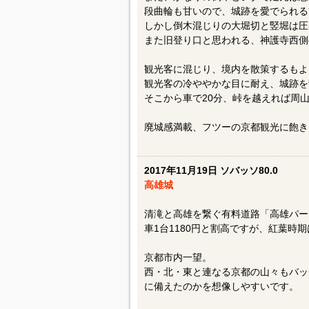
段曲輪も甘いので、城跡を愛でられる
しかし倒木混じりの大堀切と竪堀は圧
また旧登り口と思われる、神護寺西側
観光客に混じり、境内を散策するもよ
観光客の冷ややかな目に耐え、城跡を
そこから車で20分、峠を越えれば周
廃城感満載、フツーの京都観光に飽き
2017年11月19日 ソバッソ80.0
高雄城
清滝と高雄を繋ぐ有料道路「高雄パー
車1台1180円と割高ですが、紅葉時
京都市内一望。
西・北・東と連なる京都の山々もバッ
に備えたのかを想像しやすいです。