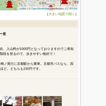
Leaflet
| ©
OpenStreetMap
contributors,
CC-BY-SA
［
大きい地図で開く
］
ー党
在、入山料が1000円となっておりますのでご承知
階段を登るので、歩きやすい格好で！
は栂ノ尾行に京都駅から乗車。京都市バスなら、四
ほど。どちらも230円です。