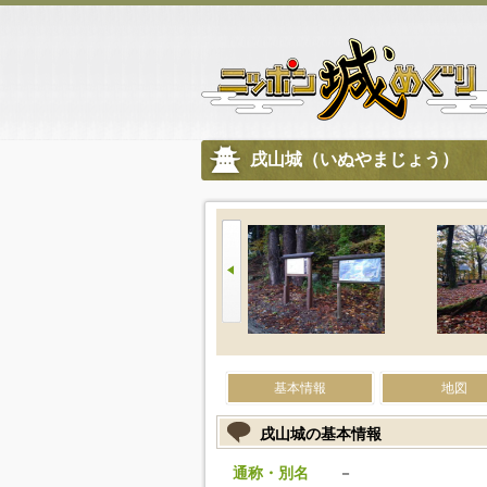
戌山城（いぬやまじょう）
基本情報
地図
戌山城の基本情報
通称・別名
－