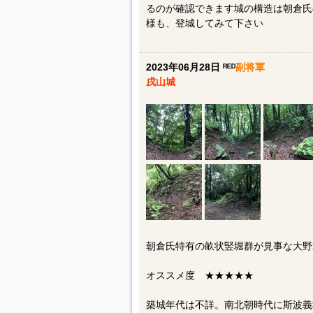
るのが確認できます城の構造は朝倉氏
様も、登城してみて下さい
2023年06月28日 ᴿᴱᴰ
副将軍
戌山城
朝倉氏特有の畝状竪堀群が見事な大野
オススメ度 ★★★★★
築城年代は不詳。南北朝時代に斯波義