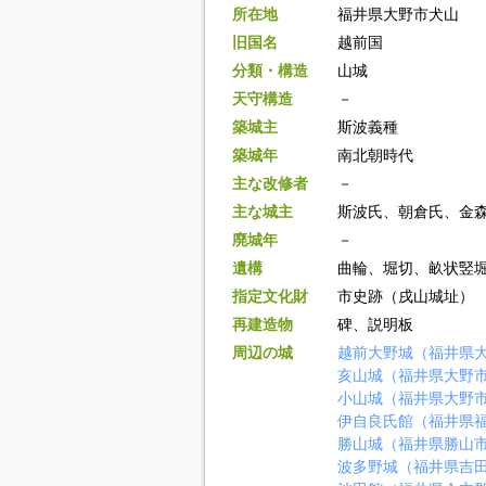
所在地
福井県大野市犬山
旧国名
越前国
分類・構造
山城
天守構造
－
築城主
斯波義種
築城年
南北朝時代
主な改修者
－
主な城主
斯波氏、朝倉氏、金
廃城年
－
遺構
曲輪、堀切、畝状竪
指定文化財
市史跡（戌山城址）
再建造物
碑、説明板
周辺の城
越前大野城（福井県
亥山城（福井県大野
小山城（福井県大野
伊自良氏館（福井県
勝山城（福井県勝山
波多野城（福井県吉