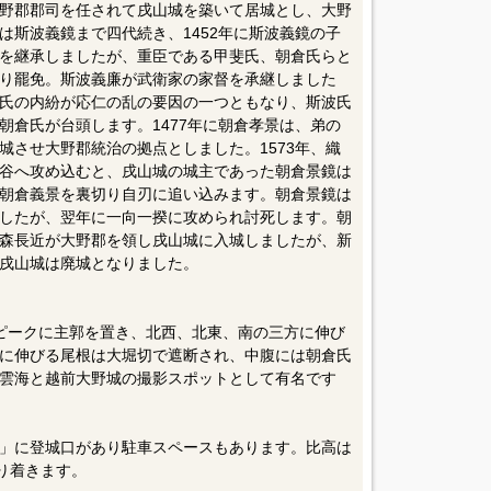
野郡郡司を任されて戌山城を築いて居城とし、大野
は斯波義鏡まで四代続き、1452年に斯波義鏡の子
を継承しましたが、重臣である甲斐氏、朝倉氏らと
り罷免。斯波義廉が武衛家の家督を承継しました
氏の内紛が応仁の乱の要因の一つともなり、斯波氏
朝倉氏が台頭します。1477年に朝倉孝景は、弟の
城させ大野郡統治の拠点としました。1573年、織
谷へ攻め込むと、戌山城の城主であった朝倉景鏡は
朝倉義景を裏切り自刃に追い込みます。朝倉景鏡は
したが、翌年に一向一揆に攻められ討死します。朝
森長近が大野郡を領し戌山城に入城しましたが、新
戌山城は廃城となりました。
端ピークに主郭を置き、北西、北東、南の三方に伸び
に伸びる尾根は大堀切で遮断され、中腹には朝倉氏
雲海と越前大野城の撮影スポットとして有名です
」に登城口があり駐車スペースもあります。比高は
辿り着きます。