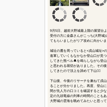
9月5日、越前大野城最上階の展望台
受付の方に金森さんがこっち(大野城
てもらいましたがリア攻めに向かいま
城址の麓を周っていると<戌山城址>
進軍していくもなかなか登山口が見つ
してきた熊ベル🔔を鳴らしながら登
と思われる堀切がありました。その後
してきたので頂上を諦めて下山🤦‍♂️
下山後、今後のリサーチを兼ねて戌山
ることが分かりました。再度、登山に
間が先人方の口コミを確認すると少な
定の九頭竜線の列車の時間のこともあ
大野城の雲海を眺めてみたいと思って