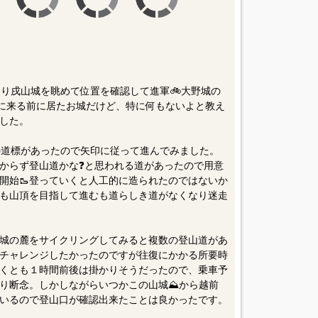
より戌山城を眺めて位置を確認して進軍🚲大野城の
)に来る前に居たお城だけど、特に何もないよと教え
した。
の道標があったので矢印に従って進んでみました。
からず登山道かな❓と思われる道があったので用意
山開始🥾登っていくと人工的に造られたのではないか
も山頂を目指して進むも道らしき道がなくなり迷走
城の麓をサイクリングしてみると複数の登山道があ
チャレンジしたかったのですが往復にかかる所要時
くとも１時間前後は掛かりそうだったので、乗車予
り断念。しかしながらいつかこの山城⛰から越前
いるので登山口が確認出来たことは良かったです。