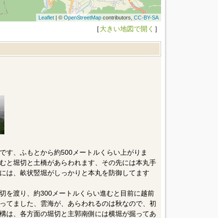
Leaflet
| ©
OpenStreetMap
contributors,
CC-BY-SA
［
大きい地図で開く
］
です、ふもとから約500メートルくらい上がりま
むと堀切と土橋があらわれます、その先には本丸手
には、畝状竪堀がしっかりと本丸を防御してます
切を渡り、約300メートルくらい進むと目前に越前
ってました、雲海が、あらわれるのは秋なので、初
構は、各方面の堀切と主郭南側には横堀が掘ってあ