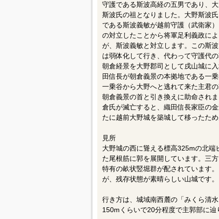
守護である斯波高経の五男であり、大
斯波氏の祖となりました。大野斯波氏
である斯波義敏が越前守護（武衛家）
の対立したことから将軍足利義政によ
が、斯波義敏と対立します。この斯波
は弱体化して行き、代わって守護代の
朝倉経景を大野郡司として戌山城に入
田信長が朝倉義景の本拠地である一乗
一乗谷から大野へと逃れて来た主君の
朝倉義景の首と引き換えに助命されま
倉氏が滅亡すると、織田信長家臣の金
たに越前大野城を築城して移ったため
見所
大野城の西に聳える標高325mの北
た尾根筋に郭を展開しています。三方
特有の畝状竪堀群が配されています。
が、残存状態が素晴らしい山城です。
行き方は、城域南西麓の「みくら清水
150mくらいで20分程度で主郭部に