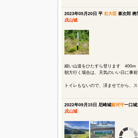
2023年05月20日 平
右大臣
泰次郎 將
戌山城
細い山道をひたすら登ります 400m
朝方行く場合は、天気のいい日に事前
トイレもないので、済ませてから、ス
2022年09月15日 尼崎城
駿河守
一口城
戌山城