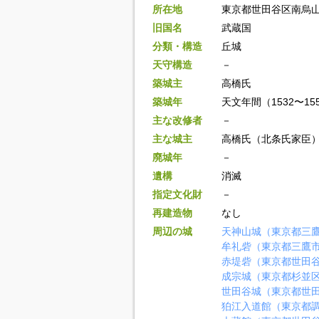
所在地
東京都世田谷区南烏山
旧国名
武蔵国
分類・構造
丘城
天守構造
－
築城主
高橋氏
築城年
天文年間（1532〜15
主な改修者
－
主な城主
高橋氏（北条氏家臣
廃城年
－
遺構
消滅
指定文化財
－
再建造物
なし
周辺の城
天神山城（東京都三
牟礼砦（東京都三鷹
赤堤砦（東京都世田
成宗城（東京都杉並
世田谷城（東京都世
狛江入道館（東京都