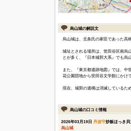
烏山城の解説文
烏山城は、北条氏の家臣であった高
城址とされる場所は、世田谷区南烏山
とが多く、『日本城郭大系』でも烏
また、『東京都遺跡地図』では、中
花公園団地から世田谷文学館にかけ
現在、城郭の遺構は消滅しているた
烏山城の口コミ情報
2026年03月19日
丹波守
炒飯ほっき貝
烏山城