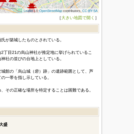
Leaflet
| ©
OpenStreetMap
contributors,
CC-BY-SA
［
大きい地図で開く
］
橋氏が築城したものとされている。
2丁目21の烏山神社が推定地に挙げられているこ
山神社の並びの台地上としている。
世城館の「烏山城（砦）跡」の遺跡範囲として、芦
ての一帯を指し示している。
め、その正確な場所を特定することは困難である。
大盛