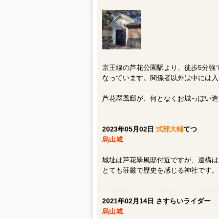
京王線の芦花公園駅より、徒歩5分強
なっています。関係者以外は中には入
芦花翠風邸が、何となくお城っぽい造
2023年05月02日
式部大輔
てつ
烏山城
城址は芦花翠風邸付近ですが、遺構は
とても荘厳で歴史を感じる神社です。
2021年02月14日 さすらいライダー
烏山城