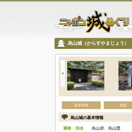
烏山城（からすやまじょう）
基本情報
地図
烏山城の基本情報
通称・別名
烏山砦、烏山塁