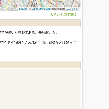
Leaflet
| ©
OpenStreetMap
contributors,
CC-BY-SA
［
大きい地図で開く
］
重光が築いた城郭である。長崎館とも。
善寺付近が城跡とされるが、特に遺構などは残って