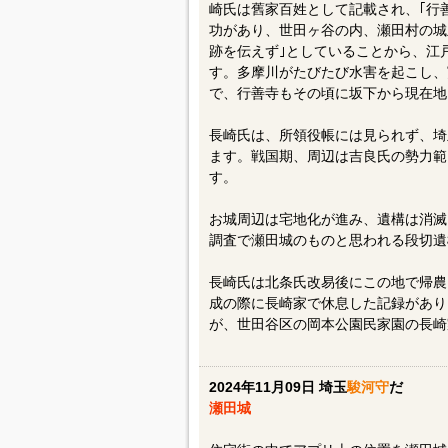
崎氏は舊家百姓として記載され、｢行
功があり、世田ヶ谷の内、瀬田村の城
跡を伝えず｣としていることから、江
す。多摩川がたびたび水害を起こし、
で、行善寺もその頃に坂下から現在地
長崎氏は、所領役帳には見られず、埼
ます。戦国期、周辺は吉良氏の勢力範
す。
お城周辺は宅地化が進み、遺構は消滅
調査で瀬田城のものと思われる段切遺
長崎氏は北条氏改易後にこの地で帰農
成の際に長崎家で休息した記録があり
が、世田谷区の岡本公園民家園の長崎
2024年11月09日 埼玉
駿河守
だ
瀬田城