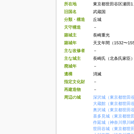
所在地
東京都世田谷区瀬田1
旧国名
武蔵国
分類・構造
丘城
天守構造
－
築城主
長崎重光
築城年
天文年間（1532〜15
主な改修者
－
主な城主
長崎氏（北条氏家臣
廃城年
－
遺構
消滅
指定文化財
－
再建造物
－
周辺の城
深沢城（東京都世田
大蔵館（東京都世田
奥沢城（東京都世田
喜多見城（東京都世
作延城（神奈川県川
世田谷城（東京都世