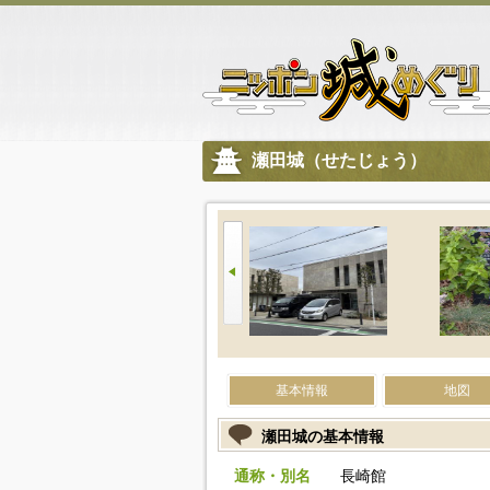
瀬田城（せたじょう）
基本情報
地図
瀬田城の基本情報
通称・別名
長崎館