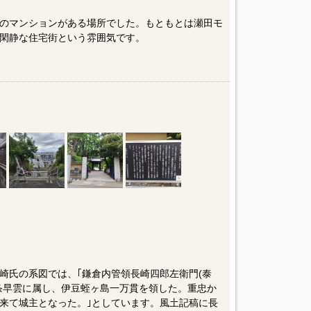
のマンションがある場所でした。もともとは瀬田モ
閑静な住宅街という雰囲気です。
崎氏の系図では、｢鎌倉内管領長崎四郎左衛門(泰
条早雲に属し、伊豆蛭ヶ島一万貫を領した。重忠か
来て城主となった。｣としています。風土記稿に長