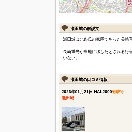
瀬田城の解説文
瀬田城は北条氏の家臣であった長崎
長崎重光が当地に移したとされる行
いない。
瀬田城の口コミ情報
2026年01月21日 HAL2000
壱岐守
瀬田城