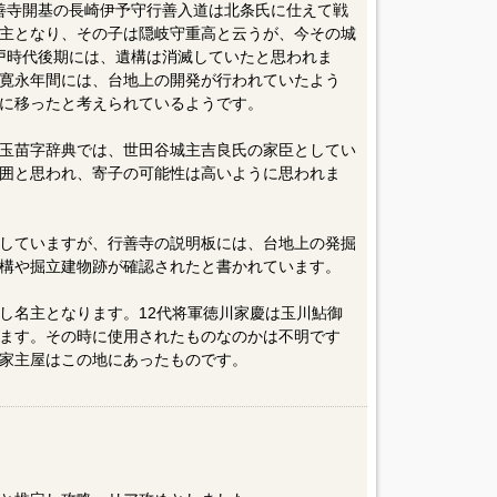
善寺開基の長崎伊予守行善入道は北条氏に仕えて戦
主となり、その子は隠岐守重高と云うが、今その城
戸時代後期には、遺構は消滅していたと思われま
寛永年間には、台地上の開発が行われていたよう
に移ったと考えられているようです。
玉苗字辞典では、世田谷城主吉良氏の家臣としてい
囲と思われ、寄子の可能性は高いように思われま
していますが、行善寺の説明板には、台地上の発掘
構や掘立建物跡が確認されたと書かれています。
し名主となります。12代将軍徳川家慶は玉川鮎御
ます。その時に使用されたものなのかは不明です
家主屋はこの地にあったものです。