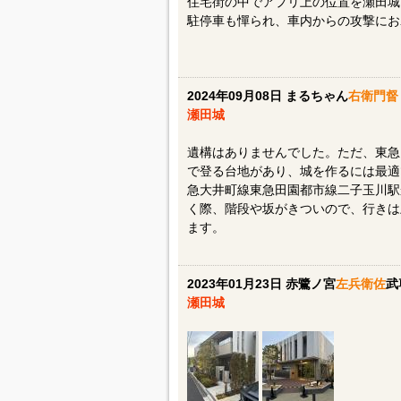
住宅街の中でアプリ上の位置を瀬田城
駐停車も憚られ、車内からの攻撃にお
2024年09月08日 まるちゃん
右衛門督
瀬田城
遺構はありませんでした。ただ、東急
で登る台地があり、城を作るには最適で
急大井町線東急田園都市線二子玉川駅か
く際、階段や坂がきついので、行きは
ます。
2023年01月23日 赤鷺ノ宮
左兵衛佐
武
瀬田城