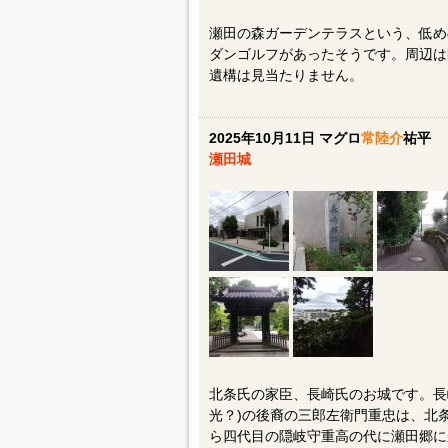
瀬田の森ガーデンテラスという、低め
ダンゴルフがあったそうです。周辺は
遺構は見当たりません。
2025年10月11日 マグロ
常陸介
祐平
瀬田城
北条氏の家臣、長崎氏のお城です。長
光？)の後裔の三郎左衛門重忠は、北
ら四代目の隠岐守重高の代に瀬田郷に