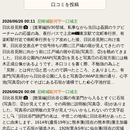
口コミを投稿
2026/06/26 00:11
尼崎城
駿河守
一口城主
日比谷見附
：[進軍編]5/30登城。私事ながら当日は贔屓のラグビ
ーチームの応援の為、夜行バスで上京🚌🌃東京駅で北町奉行所、有
楽町駅付近で南町奉行所をリア攻めした後、日比谷見附に向け進
軍。日比谷交差点🚥で信号待ちの際に江戸城の堀が見えてきたので
日比谷見附に向かう前に江戸城の堀や石垣(写真①、②)を眺めてきま
した。日比谷公園内のMAP(写真③)を見ると写真①の石垣方面には楠
木正成公像があるようです。本口コミを書く際、不勉強の為ふと
「見附」とは何だ🤔と思ったので調べたところ、とありました。有
楽門(写真④)から日比谷公園に入ると写真③のMAP左側の通り、心字
池(写真⑤)のすぐそばにある石垣が遺構でした🪨心字池付近...
2026/06/26 00:08
尼崎城
駿河守
一口城主
日比谷見附
：[散策編]日比谷公園の有楽門から入るとすぐに石垣
(写真①、②)が見えてきて、その両側に説明板(写真③、④)がありま
した。写真④の説明板の文字が見えづらいかもしれないので文字起
こし🔍「[日比谷門跡]門の名は、中世この地域に日比谷村があったこ
とに由来します。1614年(慶長19年)に熊本藩(現在の熊本県)藩主加藤
忠広によって石垣が築造され、1928(寛永5年)に仙台藩(現在の宮城