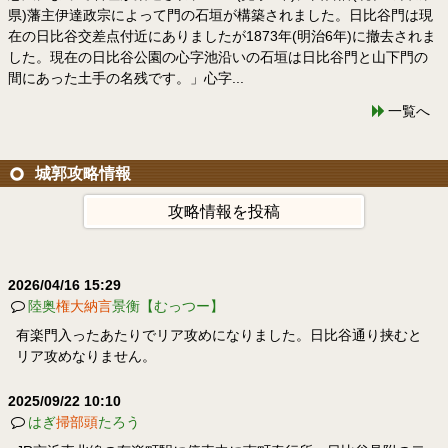
県)藩主伊達政宗によって門の石垣が構築されました。日比谷門は現
在の日比谷交差点付近にありましたが1873年(明治6年)に撤去されま
した。現在の日比谷公園の心字池沿いの石垣は日比谷門と山下門の
間にあった土手の名残です。」心字...
一覧へ
城郭攻略情報
攻略情報を投稿
2026/04/16 15:29
陸奥
権大納言
景衡【むっつー】
有楽門入ったあたりでリア攻めになりました。日比谷通り挟むと
リア攻めなりません。
2025/09/22 10:10
はぎ
掃部頭
たろう