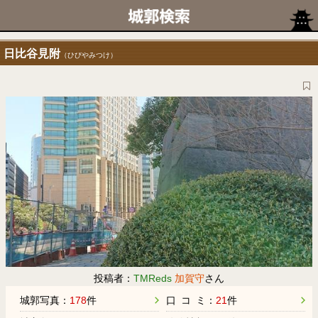
日比谷見附
（ひびやみつけ）
投稿者：
TMReds
加賀守
さん
城郭写真：
178
件
口 コ ミ：
21
件