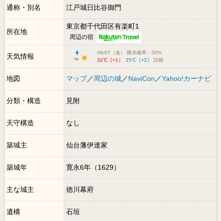
通称・別名
江戸城日比谷御門
東京都千代田区有楽町1
所在地
周辺の宿
08/07（金） 降水確率：50%
天気情報
32℃［+1］
25℃［+2］
詳細
地図
マップ
／
周辺の城
／
NaviCon
／
Yahoo!カーナビ
分類・構造
見附
天守構造
なし
築城主
仙台藩伊達家
築城年
寛永6年（1629）
主な城主
徳川幕府
遺構
石垣