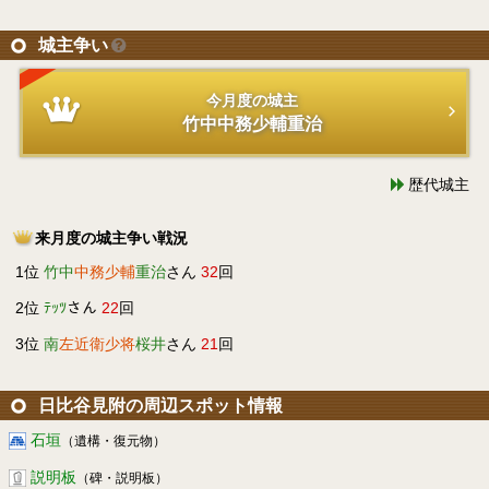
城主争い
今月度の城主
竹中中務少輔重治
歴代城主
来月度の城主争い戦況
1位
竹中
中務少輔
重治
さん
32
回
2位
ﾃｯﾂ
さん
22
回
3位
南
左近衛少将
桜井
さん
21
回
日比谷見附の周辺スポット情報
石垣
（遺構・復元物）
説明板
（碑・説明板）