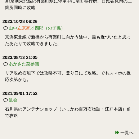
JR京浜東北線の有楽町駅に停車中に南町奉行所、日比谷見附の二
箇所同時に攻略
2023/10/28 06:26
山中
左京亮
才四郎（の子孫）
京浜東北線で新橋から有楽町に向かう途中、最も近づいたと思っ
たあたりで攻略できました。
2023/08/13 21:05
あかさた菜参議
リア攻め石垣下では攻略不可、登り口にて攻略。でもスマホの反
応次第かも。
2021/09/01 17:52
乱会
石川県のアンテナショップ（いしかわ百万石物語・江戸本店）前
で攻略
一覧へ