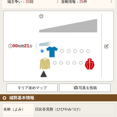
城主争い：
32
回
攻略情報：
25
件
00
21
時間
分
リア攻めマップ
写真を投稿
城郭基本情報
名称（よみ）
日比谷見附（ひびやみつけ）