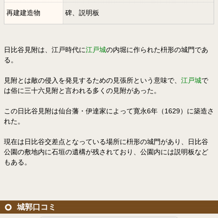
再建建造物
碑、説明板
日比谷見附は、江戸時代に
江戸城
の内堀に作られた枡形の城門であ
る。
見附とは敵の侵入を発見するための見張所という意味で、
江戸城
で
は俗に三十六見附と言われる多くの見附があった。
この日比谷見附は仙台藩・伊達家によって寛永6年（1629）に築造さ
れた。
現在は日比谷交差点となっている場所に枡形の城門があり、日比谷
公園の敷地内に石垣の遺構が残されており、公園内には説明板など
もある。
城郭口コミ