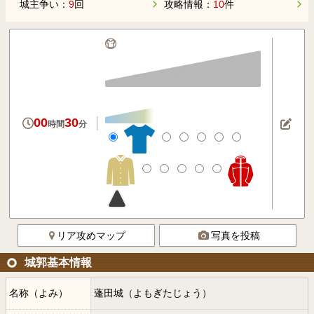
城主争い：
9
回
攻略情報：
10
件
00
30
時間
分
リア攻めマップ
写真を投稿
城郭基本情報
名称（よみ）
蓬田城（よもぎたじょう）