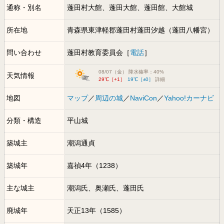
通称・別名
蓬田村大館、蓬田大館、蓬田館、大館城
所在地
青森県東津軽郡蓬田村蓬田汐越（蓬田八幡宮）
問い合わせ
蓬田村教育委員会［
電話
］
08/07（金） 降水確率：40%
天気情報
29℃［+1］
19℃［±0］
詳細
地図
マップ
／
周辺の城
／
NaviCon
／
Yahoo!カーナビ
分類・構造
平山城
築城主
潮潟通貞
築城年
嘉禎4年（1238）
主な城主
潮潟氏、奥瀬氏、蓬田氏
廃城年
天正13年（1585）