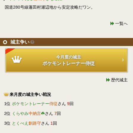
国道280号線蓬田村瀬辺地から安定攻略だワン。
一覧へ
城主争い
今月度の城主
ポケモントレーナー侍従
歴代城主
来月度の城主争い戦況
1位
ポケモントレーナー
侍従
さん
9
回
2位
くらやみ
中納言
☘️
さん
7
回
3位
とくべえ
釧路守
さん
1
回