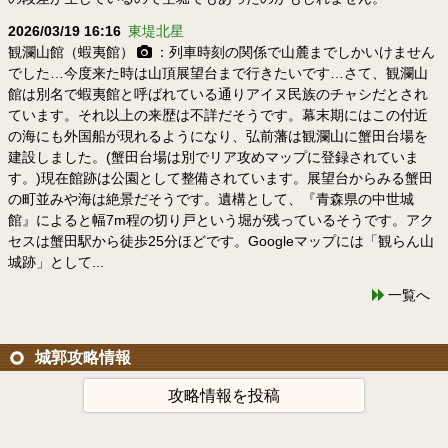
2026/03/19 16:16
東堤北星
観瀾山館（蝦夷館）
：列車時刻の関係で山麓までしかいけません
でした…今度来た時は山頂展望台まで行きたいです…さて、観瀾山
館は別名で蝦夷館と呼ばれている通りアイヌ民族のチャシだとされ
ています。それ以上の来歴は不詳だそうです。幕末期にはこの付近
の海にも外国船が現れるようになり、弘前藩は観瀾山に蟹田台場を
建設しました。(蟹田台場は別でリア攻めマップに登録されていま
す。)現在館跡は公園として整備されています。展望台からみる蟹田
の町並みや海は絶景だそうです。遺構として、『青森県の中世城
館』によると幅7m程の切り戸という堀が残っているそうです。アク
セスは蟹田駅から徒歩25分ほどです。Googleマップには「観らん山
城跡」として...
一覧へ
城郭攻略情報
攻略情報を投稿