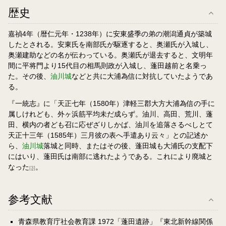
歴史
嘉禎4年（暦仁元年・1238年）に安東盛季の弟の潮潟通貞が築城
したとされる。安東氏を南部氏が駆逐すると、奥瀬氏が入城し、
奥瀬建助などの名が伝わっている。奥瀬氏が退去すると、文明年
間に平将門より15代目の相馬則政が入城し、蓬田越前と名乗っ
た。その後、
油川城
などと共に大浦為信に対抗していたようであ
る。
『一統志』に「天正七年（1580年）津軽三郡大方大浦為信の手に
属しけれども、外ヶ浜筋平均未だ成らず。油川、高田、荒川、蓬
田、横内の者ども召に応ぜざりしかば、油川を追落さるべしとて
天正十三年（1585年）三月彼の表へ手遣あり云々」との記述か
ら、
油川城
落城と同時、またはその後、蓬田城も大浦氏の支配下
にはいり、蓬田氏は南部に逃れたようである。これにより廃城と
なった
。
[3]
参考文献
青森県教育庁社会教育課 1972「蓬田遺跡」『東北新幹線関係