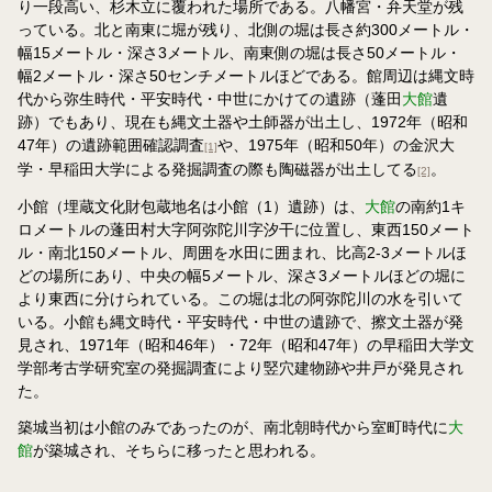
り一段高い、杉木立に覆われた場所である。八幡宮・弁天堂が残
っている。北と南東に堀が残り、北側の堀は長さ約300メートル・
幅15メートル・深さ3メートル、南東側の堀は長さ50メートル・
幅2メートル・深さ50センチメートルほどである。館周辺は縄文時
代から弥生時代・平安時代・中世にかけての遺跡（蓬田
大館
遺
跡）でもあり、現在も縄文土器や土師器が出土し、1972年（昭和
47年）の遺跡範囲確認調査
や、1975年（昭和50年）の金沢大
[1]
学・早稲田大学による発掘調査の際も陶磁器が出土してる
。
[2]
小館（埋蔵文化財包蔵地名は小館（1）遺跡）は、
大館
の南約1キ
ロメートルの蓬田村大字阿弥陀川字汐干に位置し、東西150メート
ル・南北150メートル、周囲を水田に囲まれ、比高2-3メートルほ
どの場所にあり、中央の幅5メートル、深さ3メートルほどの堀に
より東西に分けられている。この堀は北の阿弥陀川の水を引いて
いる。小館も縄文時代・平安時代・中世の遺跡で、擦文土器が発
見され、1971年（昭和46年）・72年（昭和47年）の早稲田大学文
学部考古学研究室の発掘調査により竪穴建物跡や井戸が発見され
た。
築城当初は小館のみであったのが、南北朝時代から室町時代に
大
館
が築城され、そちらに移ったと思われる。