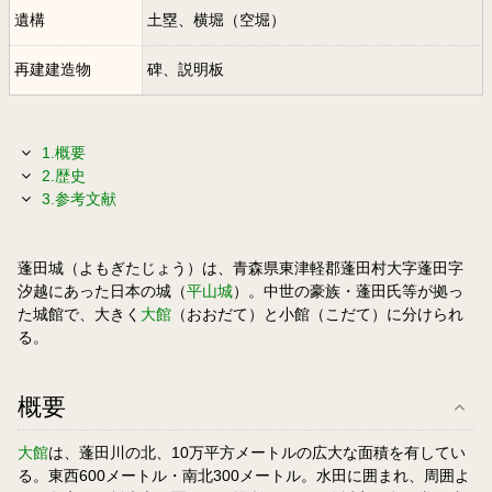
遺構
土塁、横堀（空堀）
再建建造物
碑、説明板
1.概要
2.歴史
3.参考文献
蓬田城（よもぎたじょう）は、青森県東津軽郡蓬田村大字蓬田字
汐越にあった日本の城（
平山城
）。中世の豪族・蓬田氏等が拠っ
た城館で、大きく
大館
（おおだて）と小館（こだて）に分けられ
る。
概要
大館
は、蓬田川の北、10万平方メートルの広大な面積を有してい
る。東西600メートル・南北300メートル。水田に囲まれ、周囲よ