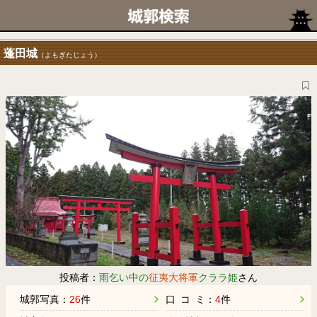
蓬田城
（よもぎたじょう）
投稿者：
雨乞い中の
征夷大将軍
クララ姫
さん
城郭写真：
26
件
口 コ ミ：
4
件