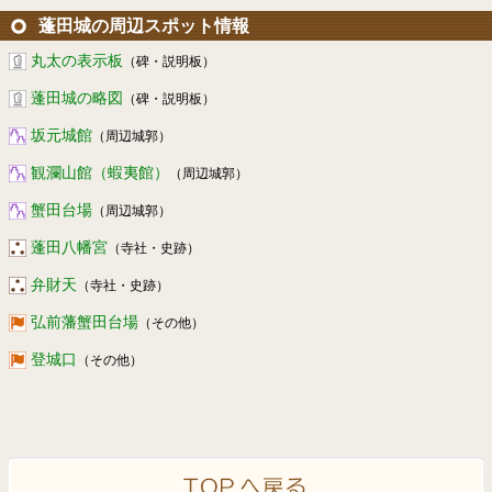
蓬田城の周辺スポット情報
丸太の表示板
（碑・説明板）
蓬田城の略図
（碑・説明板）
坂元城館
（周辺城郭）
観瀾山館（蝦夷館）
（周辺城郭）
蟹田台場
（周辺城郭）
蓬田八幡宮
（寺社・史跡）
弁財天
（寺社・史跡）
弘前藩蟹田台場
（その他）
登城口
（その他）