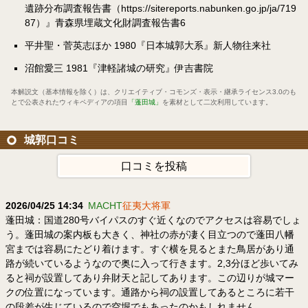
遺跡分布調査報告書（https://sitereports.nabunken.go.jp/ja/719
87）』青森県埋蔵文化財調査報告書6
平井聖・菅英志ほか 1980『日本城郭大系』新人物往来社
沼館愛三 1981『津軽諸城の研究』伊吉書院
本解説文（基本情報を除く）は、
クリエイティブ・コモンズ・表示・継承ライセンス3.0
のも
とで公表されたウィキペディアの項目
「蓬田城」
を素材として二次利用しています。
城郭口コミ
口コミを投稿
2026/04/25 14:34
MACHT
征夷大将軍
蓬田城：国道280号バイパスのすぐ近くなのでアクセスは容易でしょ
う。蓬田城の案内板も大きく、神社の赤が凄く目立つので蓬田八幡
宮までは容易にたどり着けます。すぐ横を見るとまた鳥居があり通
路が続いているようなので奥に入って行きます。2,3分ほど歩いてみ
ると祠が設置してあり弁財天と記してあります。この辺りが城マー
クの位置になっています。通路から祠の設置してあるところに若干
の段差が生じているので空堀でもあったのかもしれません。