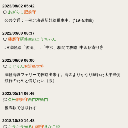
2023/08/02 05:42
あざらし
肥前守
公共交通：一例北海道新幹線乗車中。(❜19･5攻略)
2022/09/09 08:37
播磨守
研修生のこうちゃん
JR津軽線「後潟」→「中沢」駅間で攻略!!中沢駅寄り☝️
2022/06/09 06:00
えぐりん
右近衛大将
津軽海峡フェリーで攻略出来ず。海図よりかなり離れた太平洋側
航行のためと信じたい（涙）
2022/05/14 06:46
久松
胆振守
西門左衛門
後潟駅では取れず…
2018/10/30 14:48
キラキラ光る
山城守
きなこ姫