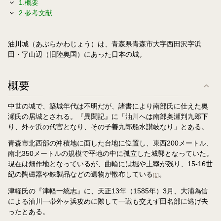
1.概要
2.参考文献
油川城（あぶらかわじょう）は、青森県青森市大字西田沢字浜
田・字山辺（旧陸奥国）にあった日本の城。
概要
中世の城で、築城年代は不明だが、諸書により南部氏に仕えた奥
瀬氏の居城とされる。『異聞記』に「油川へは南部奥瀬判九郎下
り、外ヶ浜の代官となり、その子善九郎船水讃岐なり」とある。
青森市北西部の沖積地に面した台地に位置し、東西200メートル、
南北350メートルの規模で平地の中に孤立した城郭となっていた。
現在は畑作地となっているが、曲輪には堀や土塁が残り、15-16世
紀の陶磁器や鉄製品などの遺物が散布している
。
[1]
津軽氏の『津軽一統志』に、天正13年（1585年）3月、大浦為信
による油川一帯外ヶ浜攻めに際して一戦も交えず田名部に逃げ去
ったとある。