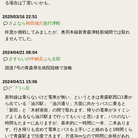
る場合は丁度いいかも。
2025/03/16 22:51
さよなら
秋田城介
急行津軽
何度か挑戦してみましたが、奥羽本線新青森津軽新城間では取れ
ませんでした。
2024/04/21 08:04
さすらいの
中納言
ぶら太郎
国道7号の青森厚生病院陸橋で攻略
2024/04/11 15:06
(*¯ ³¯)っ旦
新幹線は乗らないけど電車が無い、というときは青森駅西口1番か
ら出ている「油川駅」「油川通り」方面に向かうバスに乗ると
「新田」と「木材港前」の間で取れます。帰りの電車がタイミン
グよくあるなら油川駅まで行ってもいいと思います。バスのない
時間もたまーにありますが、基本的に一時間に一本、二本ありま
す。行き帰りも含めて電車とバスを上手いこと絡めると1時間くら
いで青森駅まで往復できます。片道3kmなので時間に余裕があれ