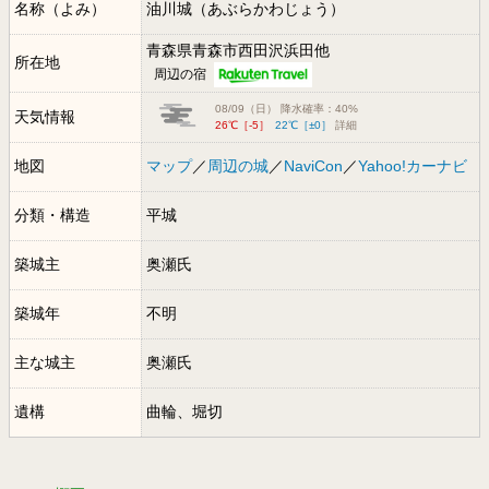
名称（よみ）
油川城（あぶらかわじょう）
青森県青森市西田沢浜田他
所在地
周辺の宿
08/09（日） 降水確率：40%
天気情報
26℃［-5］
22℃［±0］
詳細
地図
マップ
／
周辺の城
／
NaviCon
／
Yahoo!カーナビ
分類・構造
平城
築城主
奥瀬氏
築城年
不明
主な城主
奥瀬氏
遺構
曲輪、堀切