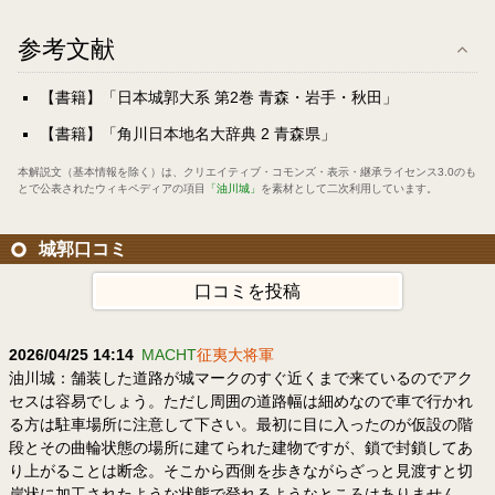
参考文献
【書籍】「日本城郭大系 第2巻 青森・岩手・秋田」
【書籍】「角川日本地名大辞典 2 青森県」
本解説文（基本情報を除く）は、
クリエイティブ・コモンズ・表示・継承ライセンス3.0
のも
とで公表されたウィキペディアの項目
「油川城」
を素材として二次利用しています。
城郭口コミ
口コミを投稿
2026/04/25 14:14
MACHT
征夷大将軍
油川城：舗装した道路が城マークのすぐ近くまで来ているのでアク
セスは容易でしょう。ただし周囲の道路幅は細めなので車で行かれ
る方は駐車場所に注意して下さい。最初に目に入ったのが仮設の階
段とその曲輪状態の場所に建てられた建物ですが、鎖で封鎖してあ
り上がることは断念。そこから西側を歩きながらざっと見渡すと切
岸状に加工されたような状態で登れるようなところはありません。