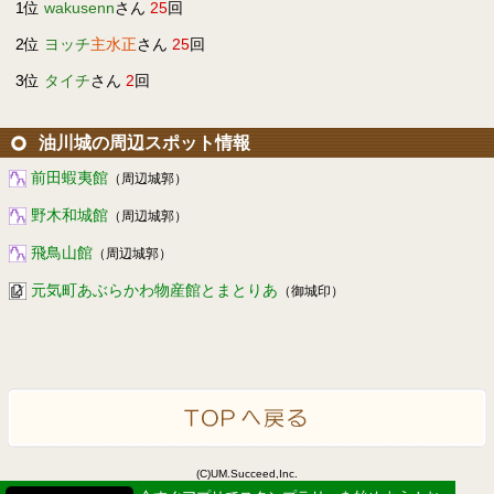
1位
wakusenn
さん
25
回
2位
ヨッチ
主水正
さん
25
回
3位
タイチ
さん
2
回
油川城の周辺スポット情報
前田蝦夷館
（周辺城郭）
野木和城館
（周辺城郭）
飛鳥山館
（周辺城郭）
元気町あぶらかわ物産館とまとりあ
（御城印）
(C)UM.Succeed,Inc.
Powered by idea canvas