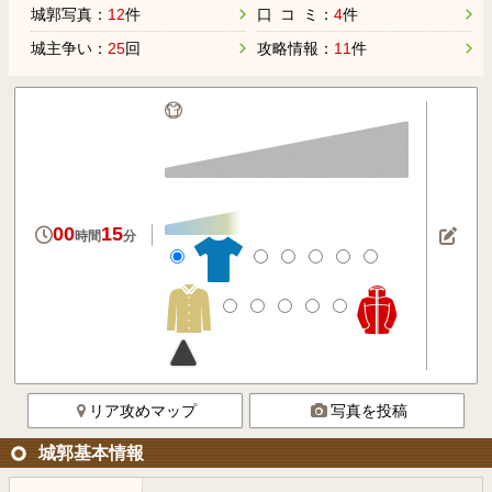
城郭写真：
12
件
口 コ ミ：
4
件
城主争い：
25
回
攻略情報：
11
件
00
15
時間
分
リア攻めマップ
写真を投稿
城郭基本情報