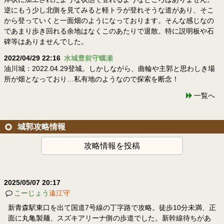
逆にもう少し北側を見てみると軽トラが登れそうな道があり、そこ
から登っていくと一面畑のようになっております。そんな感じなの
であまり歩き回れる余地はなくこのあたりで退散。特に説明板や石
碑等はありませんでした。
2022/04/29 22:16
水城豊前守蠣瀬
油川城：2022.04.29登城。しかしながら、曲輪や主郭と思わしき場
所が畑となっており…私有地のようなので探索を断念！
一覧へ
城郭攻略情報
攻略情報を投稿
2025/05/07 20:17
こーじょう
遠江守
新青森駅東口を出て国道7号線の丁字路で攻略。徒歩10分未満、正
面に丸亀製麺、スズキアリーナ側の歩道でした。新幹線待ちがあ