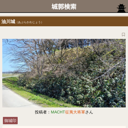
油川城
（あぶらかわじょう）
投稿者：
MACHT
征夷大将軍
さん
御城印