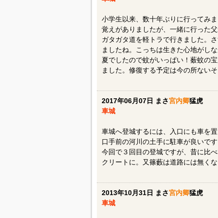
小学生以来、数十年ぶりに行ってみま
覚えがありましたが、一緒に行った父
ガタガタ道を軽トラで行きました。さ
ましたね。こっちは生きた心地がしな
夏でしたので蚊がいっぱい！薮蚊の宝
ました。修復する予定は今の所ないそ
2017年06月07日 まさ
宮内卿
猛虎
車城
車城へ登城するには、入口にも車を置
口手前の河川の土手に駐車が良いです
今回で３回目の登城ですが、昔に比べ
クリートに。又篠藪は道路には無くな
2013年10月31日 まさ
宮内卿
猛虎
車城