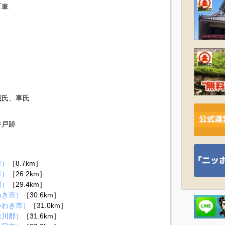
町車
城氏、車氏
井戸跡
市）
［8.7km］
市）
［26.2km］
郡）
［29.4km］
わき市）
［30.6km］
いわき市）
［31.0km］
白川郡）
［31.6km］