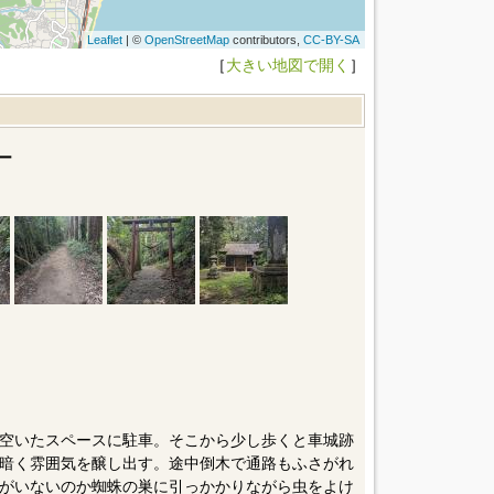
Leaflet
| ©
OpenStreetMap
contributors,
CC-BY-SA
［
大きい地図で開く
］
ー
空いたスペースに駐車。そこから少し歩くと車城跡
暗く雰囲気を醸し出す。途中倒木で通路もふさがれ
がいないのか蜘蛛の巣に引っかかりながら虫をよけ