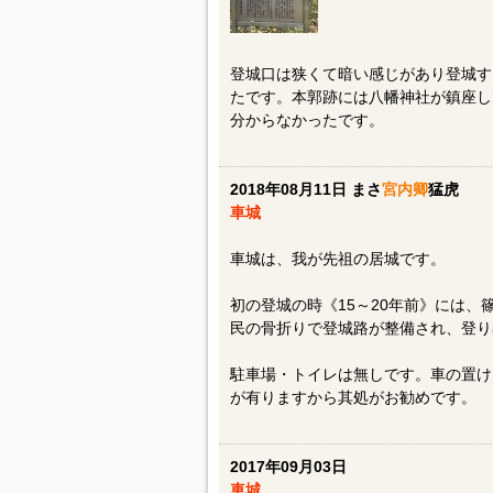
登城口は狭くて暗い感じがあり登城す
たです。本郭跡には八幡神社が鎮座し
分からなかったです。
2018年08月11日 まさ
宮内卿
猛虎
車城
車城は、我が先祖の居城です。
初の登城の時《15～20年前》には
民の骨折りで登城路が整備され、登り
駐車場・トイレは無しです。車の置け
が有りますから其処がお勧めです。
2017年09月03日
車城