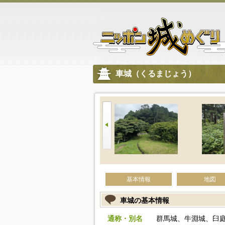
車城（くるまじょう）
基本情報
地図
車城の基本情報
通称・別名
群馬城、牛淵城、臼