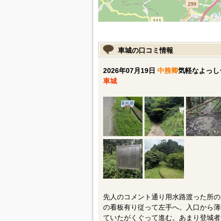
車城の口コミ情報
2026年07月19日
中務卿
気軽なよっし
車城
先人のコメント通り用水路渡った所の
の看板有り従って左手へ。入口から薄
ていたがくぐって進む。あまり登城者