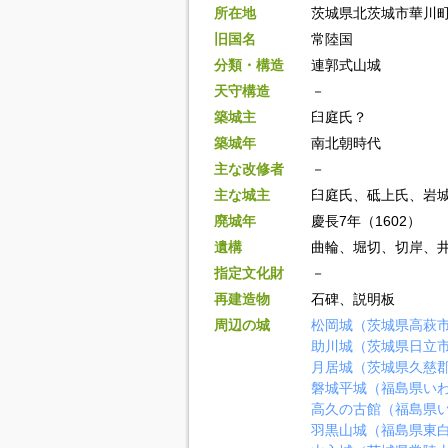
所在地
茨城県北茨城市華川
旧国名
常陸国
分類・構造
連郭式山城
天守構造
－
築城主
臼庭氏？
築城年
南北朝時代
主な改修者
－
主な城主
臼庭氏、砥上氏、岩
廃城年
慶長7年（1602）
遺構
曲輪、堀切、切岸、
指定文化財
－
再建造物
石碑、説明板
周辺の城
松岡城（茨城県高萩
助川城（茨城県日立
月居城（茨城県久慈
磐城平城（福島県い
高久の古館（福島県
羽黒山城（福島県東