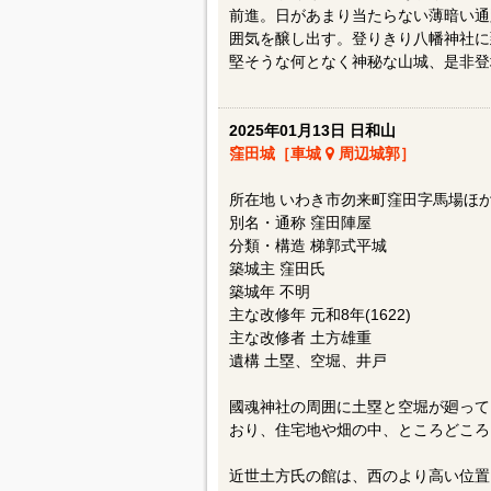
前進。日があまり当たらない薄暗い通
囲気を醸し出す。登りきり八幡神社に
堅そうな何となく神秘な山城、是非登
2025年01月13日 日和山
窪田城［車城
周辺城郭］
所在地 いわき市勿来町窪田字馬場ほ
別名・通称 窪田陣屋
分類・構造 梯郭式平城
築城主 窪田氏
築城年 不明
主な改修年 元和8年(1622)
主な改修者 土方雄重
遺構 土塁、空堀、井戸
國魂神社の周囲に土塁と空堀が廻って
おり、住宅地や畑の中、ところどころ
近世土方氏の館は、西のより高い位置