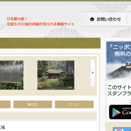
解説文
口コミ
庭城