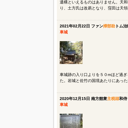
遺構といえるものはありません。天和3
り、土方氏は改易となり、窪田は天領
2021年02月22日 ファン
掃部助
トム治
車城
車城跡の入り口よりを５０mほど過ぎ
た。岩城と佐竹の国境あたりにあった
2020年12月15日 南方館衆
主税頭
和侍
車城