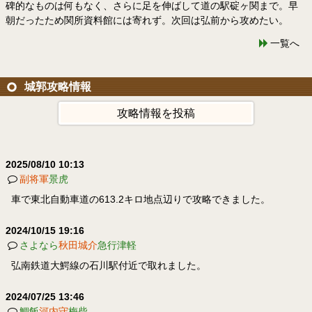
碑的なものは何もなく、さらに足を伸ばして道の駅碇ヶ関まで。早
朝だったため関所資料館には寄れず。次回は弘前から攻めたい。
一覧へ
城郭攻略情報
攻略情報を投稿
2025/08/10 10:13
副将軍
景虎
車で東北自動車道の613.2キロ地点辺りで攻略できました。
2024/10/15 19:16
さよなら
秋田城介
急行津軽
弘南鉄道大鰐線の石川駅付近で取れました。
2024/07/25 13:46
鯛飯
河内守
梅柴