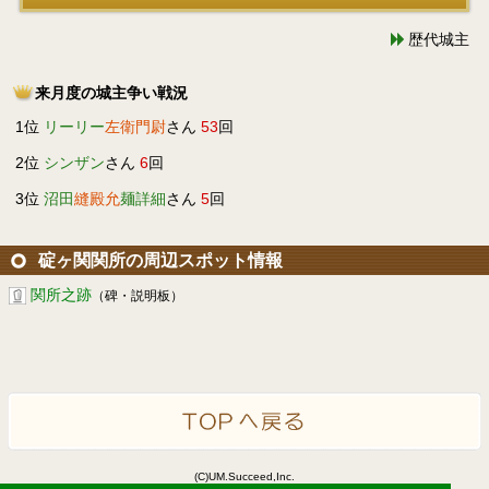
歴代城主
来月度の城主争い戦況
1位
リーリー
左衛門尉
さん
53
回
2位
シンザン
さん
6
回
3位
沼田
縫殿允
麺詳細
さん
5
回
碇ヶ関関所の周辺スポット情報
関所之跡
（碑・説明板）
(C)UM.Succeed,Inc.