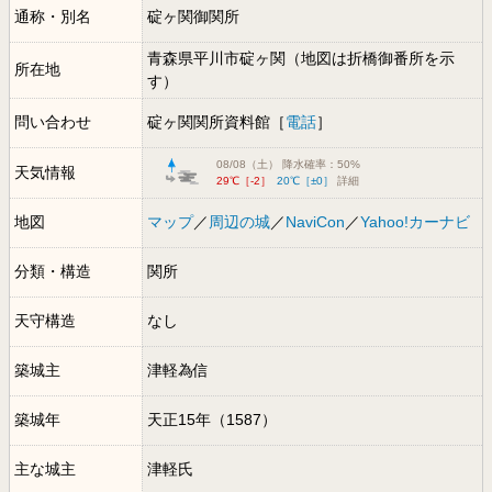
通称・別名
碇ヶ関御関所
青森県平川市碇ヶ関（地図は折橋御番所を示
所在地
す）
問い合わせ
碇ヶ関関所資料館［
電話
］
08/08（土） 降水確率：50%
天気情報
29℃［-2］
20℃［±0］
詳細
地図
マップ
／
周辺の城
／
NaviCon
／
Yahoo!カーナビ
分類・構造
関所
天守構造
なし
築城主
津軽為信
築城年
天正15年（1587）
主な城主
津軽氏