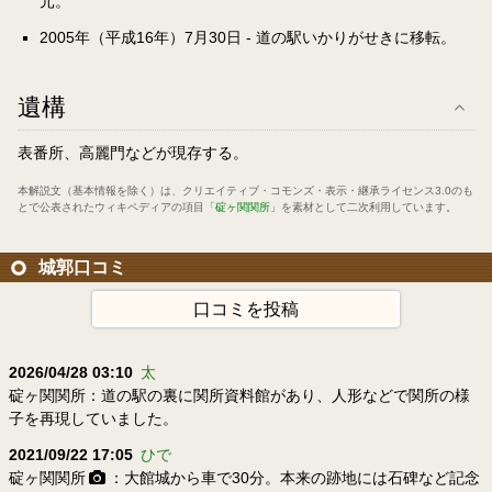
元。
2005年（平成16年）7月30日 - 道の駅いかりがせきに移転。
遺構
表番所、高麗門などが現存する。
本解説文（基本情報を除く）は、
クリエイティブ・コモンズ・表示・継承ライセンス3.0
のも
とで公表されたウィキペディアの項目
「碇ヶ関関所」
を素材として二次利用しています。
城郭口コミ
口コミを投稿
2026/04/28 03:10
太
碇ヶ関関所：道の駅の裏に関所資料館があり、人形などで関所の様
子を再現していました。
2021/09/22 17:05
ひで
碇ヶ関関所
：大館城から車で30分。本来の跡地には石碑など記念