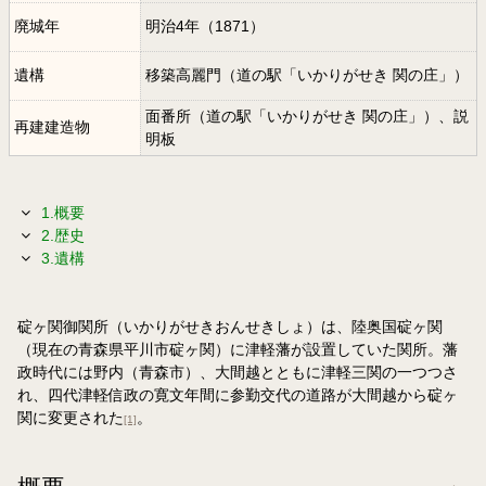
廃城年
明治4年（1871）
遺構
移築高麗門（道の駅「いかりがせき 関の庄」）
面番所（道の駅「いかりがせき 関の庄」）、説
再建建造物
明板
1.概要
2.歴史
3.遺構
碇ヶ関御関所（いかりがせきおんせきしょ）は、陸奥国碇ヶ関
（現在の青森県平川市碇ヶ関）に津軽藩が設置していた関所。藩
政時代には野内（青森市）、大間越とともに津軽三関の一つつさ
れ、四代津軽信政の寛文年間に参勤交代の道路が大間越から碇ヶ
関に変更された
。
[1]