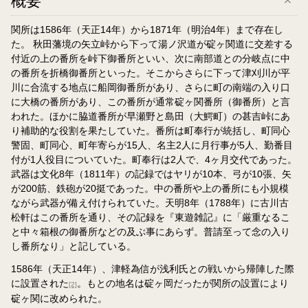
概要
関所は1586年（天正14年）から1871年（明治4年）まで存在し
た。 秋田藩境の矢立峠から下って湯ノ沢道が碇ヶ関道に交差する
付近の上の番所を峠下御番所といい、次に南部道との分岐点に中
の番所を折橋御番所といった。そこからさらに下って津刈川が平
川に合流する地点に船岡御番所があり、さらに町の南端の入り口
に大橋の番所があり、この番所が通常碇ヶ関番所（御番所）と言
われた。ほかに脇道番所が早瀬野と島田（大鰐町）の甚吉峠にあ
り補助的な役割を果たしていた。番所は町奉行が統括し、町同心
警固、町同心、町年寄らが15人、名主2人に月行事が5人、勤番目
付が1人役目についていた。町奉行は2人で、4ヶ月交代であった。
武器は文化8年（1811年）の記録ではヤリが10本、弓が10張、矢
が200筋、鉄砲が20挺であった。中の番所や上の番所にも小規模
ながら武器が備え付けられていた。天明8年（1788年）に古川古
松軒はこの番所を通り、その記録を『東遊雑記』に「厳重なるこ
と中々箱根の御番所などの及ぶ事にあらず。普請至って念の入り
し番所なり」と記している。
1586年（天正14年）、津軽為信が浅利氏との戦いから帰陣した際
に設置された
。もとの地名は碇ヶ岡だったが関所の設置により
[2]
碇ヶ関に改められた。