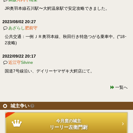
JR奥羽本線石川駅〜大鰐温泉駅で安定攻略できました。
2023/08/02 20:27
あざらし
肥前守
公共交通：一例ＪＲ奥羽本線、秋田行き特急つがる乗車中。(❜18･
2攻略)
2022/09/22 20:17
近江守
Silvine
国道7号線沿い、デイリーヤマザキ大鰐店にて。
一覧へ
城主争い
今月度の城主
リーリー左衛門尉