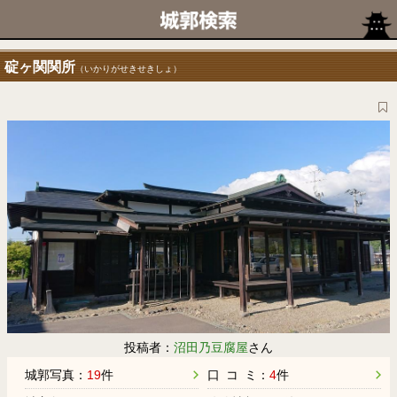
碇ヶ関関所
（いかりがせきせきしょ）
投稿者：
沼田乃豆腐屋
さん
城郭写真：
19
件
口 コ ミ：
4
件