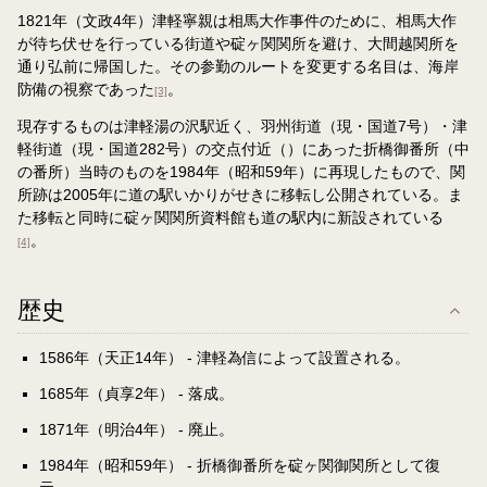
1821年（文政4年）津軽寧親は相馬大作事件のために、相馬大作
が待ち伏せを行っている街道や碇ヶ関関所を避け、大間越関所を
通り弘前に帰国した。その参勤のルートを変更する名目は、海岸
防備の視察であった
。
[3]
現存するものは津軽湯の沢駅近く、羽州街道（現・国道7号）・津
軽街道（現・国道282号）の交点付近（）にあった折橋御番所（中
の番所）当時のものを1984年（昭和59年）に再現したもので、関
所跡は2005年に道の駅いかりがせきに移転し公開されている。ま
た移転と同時に碇ヶ関関所資料館も道の駅内に新設されている
。
[4]
歴史
1586年（天正14年） - 津軽為信によって設置される。
1685年（貞享2年） - 落成。
1871年（明治4年） - 廃止。
1984年（昭和59年） - 折橋御番所を碇ヶ関御関所として復