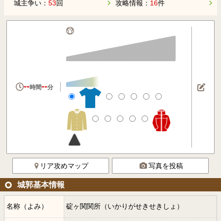
城主争い：
53
回
攻略情報：
16
件
--
--
時間
分
リア攻めマップ
写真を投稿
城郭基本情報
名称（よみ）
碇ヶ関関所（いかりがせきせきしょ）