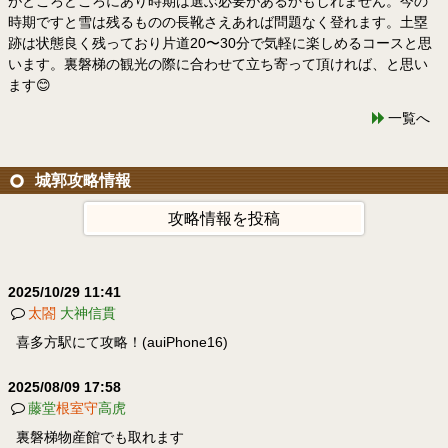
がところどころにあり時期は選ぶ必要があるかもしれません。今の
時期ですと雪は残るものの長靴さえあれば問題なく登れます。土塁
跡は状態良く残っており片道20〜30分で気軽に楽しめるコースと思
います。裏磐梯の観光の際に合わせて立ち寄って頂ければ、と思い
ます😊
一覧へ
城郭攻略情報
攻略情報を投稿
2025/10/29 11:41
太閤
大神信貫
喜多方駅にて攻略！(auiPhone16)
2025/08/09 17:58
藤堂
根室守
高虎
裏磐梯物産館でも取れます