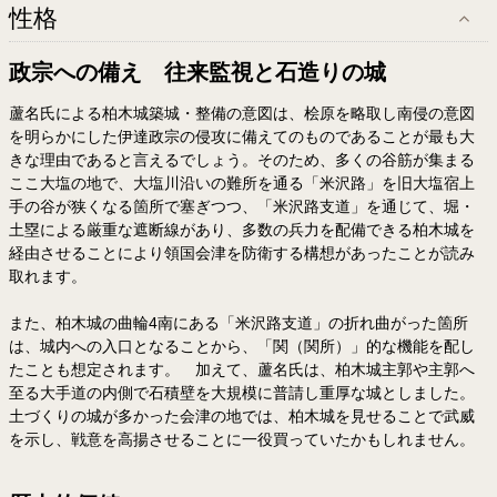
性格
政宗への備え 往来監視と石造りの城
蘆名氏による柏木城築城・整備の意図は、桧原を略取し南侵の意図
を明らかにした伊達政宗の侵攻に備えてのものであることが最も大
きな理由であると言えるでしょう。そのため、多くの谷筋が集まる
ここ大塩の地で、大塩川沿いの難所を通る「米沢路」を旧大塩宿上
手の谷が狭くなる箇所で塞ぎつつ、「米沢路支道」を通じて、堀・
土塁による厳重な遮断線があり、多数の兵力を配備できる柏木城を
経由させることにより領国会津を防衛する構想があったことが読み
取れます。
また、柏木城の曲輪4南にある「米沢路支道」の折れ曲がった箇所
は、城内への入口となることから、「関（関所）」的な機能を配し
たことも想定されます。 加えて、蘆名氏は、柏木城主郭や主郭へ
至る大手道の内側で石積壁を大規模に普請し重厚な城としました。
土づくりの城が多かった会津の地では、柏木城を見せることで武威
を示し、戦意を高揚させることに一役買っていたかもしれません。