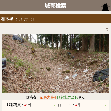
柏木城
（かしわぎじょう）
投稿者：
征夷大将軍
阿賀北の全長
さん
城郭写真：
49
件
口 コ ミ：
4
件