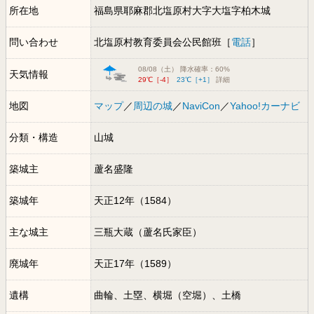
所在地
福島県耶麻郡北塩原村大字大塩字柏木城
問い合わせ
北塩原村教育委員会公民館班［
電話
］
08/08（土） 降水確率：60%
天気情報
29℃［-4］
23℃［+1］
詳細
地図
マップ
／
周辺の城
／
NaviCon
／
Yahoo!カーナビ
分類・構造
山城
築城主
蘆名盛隆
築城年
天正12年（1584）
主な城主
三瓶大蔵（蘆名氏家臣）
廃城年
天正17年（1589）
遺構
曲輪、土塁、横堀（空堀）、土橋