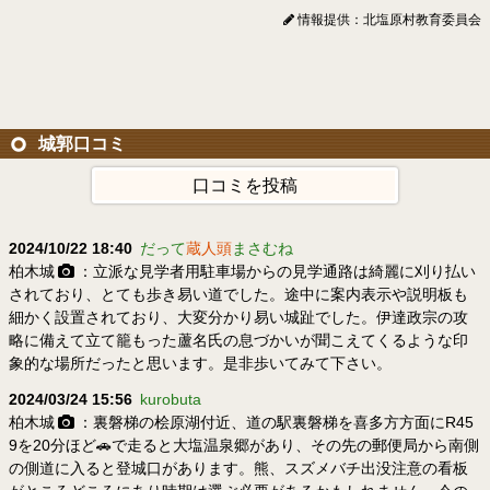
情報提供：北塩原村教育委員会
城郭口コミ
口コミを投稿
2024/10/22 18:40
だって
蔵人頭
まさむね
柏木城
：立派な見学者用駐車場からの見学通路は綺麗に刈り払い
されており、とても歩き易い道でした。途中に案内表示や説明板も
細かく設置されており、大変分かり易い城趾でした。伊達政宗の攻
略に備えて立て籠もった蘆名氏の息づかいが聞こえてくるような印
象的な場所だったと思います。是非歩いてみて下さい。
2024/03/24 15:56
kurobuta
柏木城
：裏磐梯の桧原湖付近、道の駅裏磐梯を喜多方方面にR45
9を20分ほど🚗で走ると大塩温泉郷があり、その先の郵便局から南側
の側道に入ると登城口があります。熊、スズメバチ出没注意の看板