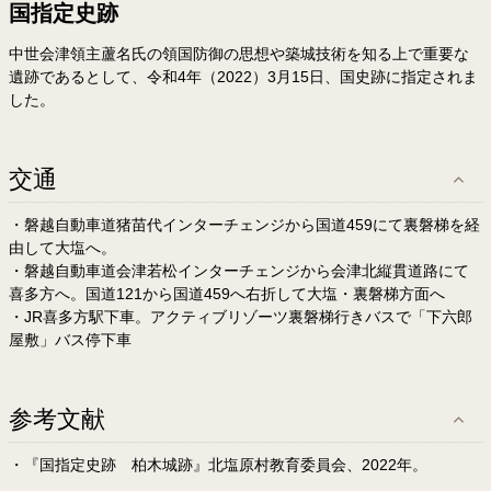
国指定史跡
中世会津領主蘆名氏の領国防御の思想や築城技術を知る上で重要な
遺跡であるとして、令和4年（2022）3月15日、国史跡に指定されま
した。
交通
・磐越自動車道猪苗代インターチェンジから国道459にて裏磐梯を経
由して大塩へ。
・磐越自動車道会津若松インターチェンジから会津北縦貫道路にて
喜多方へ。国道121から国道459へ右折して大塩・裏磐梯方面へ
・JR喜多方駅下車。アクティブリゾーツ裏磐梯行きバスで「下六郎
屋敷」バス停下車
参考文献
・『国指定史跡 柏木城跡』北塩原村教育委員会、2022年。