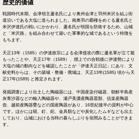
歴史的価値
戦国時代末期、会津領主蘆名氏により奥州会津と羽州米沢を結ぶ街
道沿いである大塩に造られました。南奥羽の覇権をめぐる蘆名氏と
米沢伊達氏の戦いにかかわり、蘆名氏が領国を防衛するため、山城
と「米沢路」を組み合わせて築いた軍事的な城であるという特徴を
もちます。
天正13年（1585）の伊達政宗による会津侵攻の際に蘆名軍が立て籠
もったことや、天正17年（1589）、摺上での合戦後に伊達勢により
大塩の城の動向などを確認したことが「伊達天正日記」にあり、文
献史料からは、その築城・整備・廃城は、天正13年(1585) 頃から天
正17年(1589) と推定されます。
発掘調査により出土した陶磁器には、中国産染付磁器、朝鮮半島産
灰青沙器などの輸入陶磁器や、瀬戸美濃産陶器皿類、信楽産陶器
壺、越前産陶器甕などの国産陶器があり、16世紀後半の資料が中心
です。ほかには硯、釘、鉈、金具類などや炭化したムギなども出土
しており、山城における当時の暮らしぶりを垣間みることができま
す。