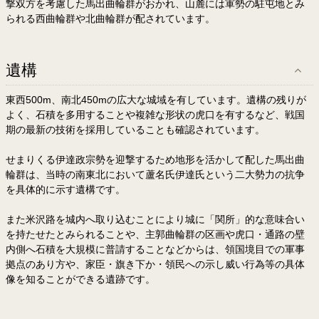
撃双方を考慮した馬出曲輪群がおかれ、山麓には軍勢の駐屯地とみ
られる西曲輪群や北曲輪群が配されています。
遺構
東西500m、南北450mの広大な城域を有しています。遺構の残りが
よく、石積を多用することや複雑な形状の虎口を有するなど、戦国
期の最新の技術を採用していることも確認されています。
せまりくる伊達政宗勢を迎撃するため地形を活かして配した馬出曲
輪群は、当時の南東北において蘆名氏伊達氏という二大勢力の抗争
を具体的に示す遺構です。
また米沢路を城内へ取り込むことにより城に「関所」的な意味合い
を持たせたとみられることや、主郭曲輪群の区画や虎口・通路の壁
内側へ石積を大規模に普請することなどからは、領国境目での軍事
拠点のあり方や、家臣・旗き下か・領民への示し威い行為等の具体
像を知ることができる遺跡です。