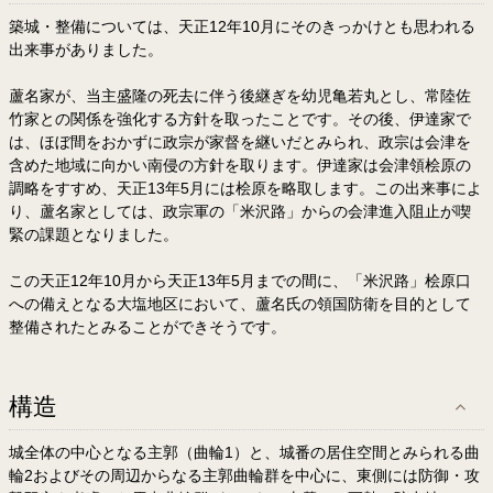
築城・整備については、天正12年10月にそのきっかけとも思われる
出来事がありました。
蘆名家が、当主盛隆の死去に伴う後継ぎを幼児亀若丸とし、常陸佐
竹家との関係を強化する方針を取ったことです。その後、伊達家で
は、ほぼ間をおかずに政宗が家督を継いだとみられ、政宗は会津を
含めた地域に向かい南侵の方針を取ります。伊達家は会津領桧原の
調略をすすめ、天正13年5月には桧原を略取します。この出来事によ
り、蘆名家としては、政宗軍の「米沢路」からの会津進入阻止が喫
緊の課題となりました。
この天正12年10月から天正13年5月までの間に、「米沢路」桧原口
への備えとなる大塩地区において、蘆名氏の領国防衛を目的として
整備されたとみることができそうです。
構造
城全体の中心となる主郭（曲輪1）と、城番の居住空間とみられる曲
輪2およびその周辺からなる主郭曲輪群を中心に、東側には防御・攻