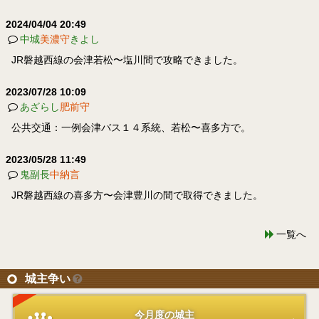
2024/04/04 20:49
中城
美濃守
きよし
JR磐越西線の会津若松〜塩川間で攻略できました。
2023/07/28 10:09
あざらし
肥前守
公共交通：一例会津バス１４系統、若松〜喜多方で。
2023/05/28 11:49
鬼副長
中納言
JR磐越西線の喜多方〜会津豊川の間で取得できました。
一覧へ
城主争い
今月度の城主