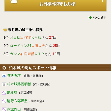
お日様出羽守お月様
歴代城主
来月度の城主争い戦況
1位
お日様
出羽守
お月様
さん
27
回
2位
ロードマン24
大膳大夫
さん
25
回
3位
ガンマ
右兵衛督
ＧＴＰ
さん
12
回
柏木城の周辺スポット情報
弧状石積
（遺構・復元物）
柏木城跡説明板
（碑・説明板）
綱取城
（周辺城郭）
清野六郎屋敷
（周辺城郭）
赤城館山
（周辺城郭）