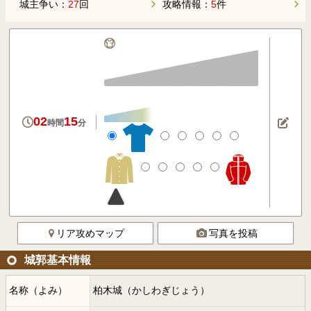
城主争い：
27
回
攻略情報：
5
件
02
15
時間
分
リア攻めマップ
写真を投稿
城郭基本情報
名称（よみ）
柏木城（かしわぎじょう）