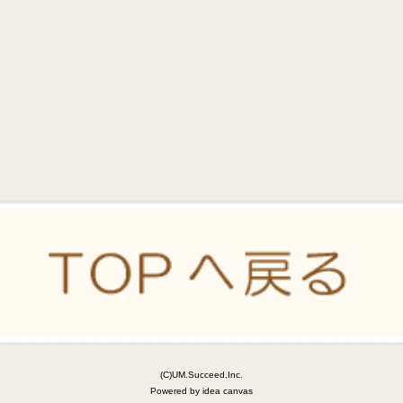
(C)UM.Succeed,Inc.
Powered by idea canvas