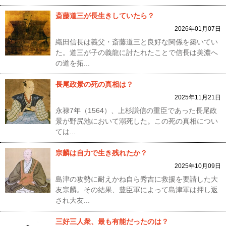
斎藤道三が長生きしていたら？
2026年01月07日
織田信長は義父・斎藤道三と良好な関係を築いてい
た。道三が子の義龍に討たれたことで信長は美濃へ
の道を拓...
長尾政景の死の真相は？
2025年11月21日
永禄7年（1564）、上杉謙信の重臣であった長尾政
景が野尻池において溺死した。この死の真相につい
ては...
宗麟は自力で生き残れたか？
2025年10月09日
島津の攻勢に耐えかね自ら秀吉に救援を要請した大
友宗麟。その結果、豊臣軍によって島津軍は押し返
され大友...
三好三人衆、最も有能だったのは？