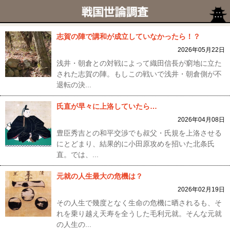
志賀の陣で講和が成立していなかったら！？
2026年05月22日
浅井・朝倉との対戦によって織田信長が窮地に立た
された志賀の陣。もしこの戦いで浅井・朝倉側が不
退転の決...
氏直が早々に上洛していたら…
2026年04月08日
豊臣秀吉との和平交渉でも叔父・氏規を上洛させる
にとどまり、結果的に小田原攻めを招いた北条氏
直。では、...
元就の人生最大の危機は？
2026年02月19日
その人生で幾度となく生命の危機に晒されるも、そ
れを乗り越え天寿を全うした毛利元就。そんな元就
の人生の...