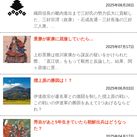
2025年08月28日
織田信長の畿内進出まで三好氏の勢力拡大に貢献し
た、三好宗渭（政康）・石成友通・三好長逸の三好
三人衆。...
景勝が家康に屈服していたら…
2025年07月17日
上杉景勝は徳川家康から謀反の疑いをかけられた
際、「直江状」をもって毅然と反論した。結果、関
ヶ原後に景...
摺上原の勝因は！？
2025年06月03日
伊達政宗が蘆名軍との激闘を制した摺上原の戦い。
この戦いの伊達軍の勝因をあえて1つあげるならど
れ？
秀吉があと5年生きていたら朝鮮出兵はどうなっ
た？
2025年04月17日