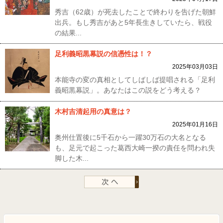
秀吉（62歳）が死去したことで終わりを告げた朝鮮
出兵。もし秀吉があと5年長生きしていたら、戦役
の結果...
足利義昭黒幕説の信憑性は！？
2025年03月03日
本能寺の変の真相としてしばしば提唱される「足利
義昭黒幕説」。あなたはこの説をどう考える？
木村吉清起用の真意は？
2025年01月16日
奥州仕置後に5千石から一躍30万石の大名となる
も、足元で起こった葛西大崎一揆の責任を問われ失
脚した木...