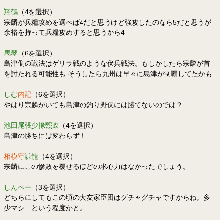
翔鶴
（4を選択）
宗麟が兵糧攻めを選べば4だと思うけど強攻したのなら5だと思うが
余裕を持って兵糧攻めすると思うから4
馬琴
（6を選択）
島津側の戦法はゲリラ戦のような伏兵戦法。もしかしたら宗麟が首
を討たれる可能性も そうしたら九州は早々に島津が制覇してたかも
しむ
内記
（6を選択）
やはり宗麟がいても島津の釣り野伏には勝てないのでは？
池田尾張少掾煕政
（4を選択）
島津の勝ちには変わらず！
相模守
謙龍
（4を選択）
宗麟にこの惨敗を覆せるほどの求心力はなかったでしょう。
しんぺー
（3を選択）
どちらにしてもこの頃の大友家臣団はグチャグチャですからね。多
少マシ！という程度かと。