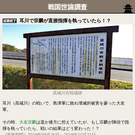
耳川で宗麟が直接指揮を執っていたら！？
高城川古戦場跡
耳川（高城川）の戦いで、島津軍に敗れ壊滅的被害を蒙った大友
軍。
その時、
大友宗麟
は遥か後方に控えていたが、もし宗麟が陣頭で指
揮を執っていたら、戦いの結果はどう変わった！？
［実施期間］2019年09月26日～2019年10月21日