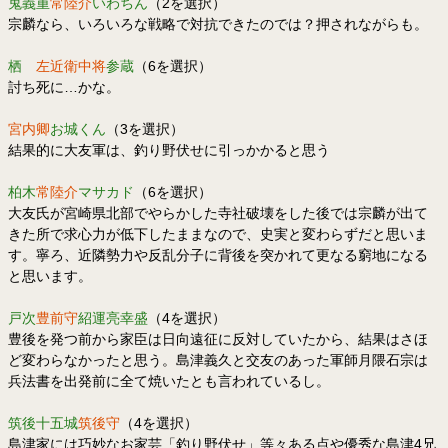
鬼義重
常陸介
いわちん
（2を選択）
宗麟なら、いろいろな戦略で対抗できたのでは？押されながらも。
栖
左近衛中将
参蔵
（6を選択）
討ち死に…かな。
宮内卿
お城くん
（3を選択）
結果的に大友軍は、釣り野伏せに引っかかると思う
柏木
常陸介
マサカド
（6を選択）
大友氏が宮崎県北部でやらかした寺社破壊をした後では宗麟が出て
きた所で求心力が低下したままなので、史実と変わらずだと思いま
す。寧ろ、近隣勢力や反乱分子に背後を突かれて更なる窮地になる
と思います。
戸次
豊前守
紹運亮幸盛
（4を選択）
豊後を発つ前から家臣は日向遠征に反対していたから、結果はさほ
ど変わらなかったと思う。島津義久と交友のあった軍師月隈石宗は
兵法書を出発前に全て焼いたとも言われているし。
筑後十五城
筑後守
（4を選択）
島津家には巧妙なお家芸「釣り野伏せ」等々ある点や優秀な島津4兄