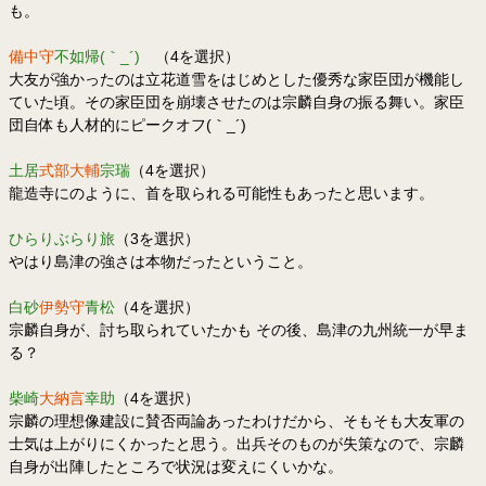
も。
備中守
不如帰(｀_´)ゞ
（4を選択）
大友が強かったのは立花道雪をはじめとした優秀な家臣団が機能し
ていた頃。その家臣団を崩壊させたのは宗麟自身の振る舞い。家臣
団自体も人材的にピークオフ(｀_´)ゞ
土居
式部大輔
宗瑞
（4を選択）
龍造寺にのように、首を取られる可能性もあったと思います。
ひらりぶらり旅
（3を選択）
やはり島津の強さは本物だったということ。
白砂
伊勢守
青松
（4を選択）
宗麟自身が、討ち取られていたかも その後、島津の九州統一が早ま
る？
柴崎
大納言
幸助
（4を選択）
宗麟の理想像建設に賛否両論あったわけだから、そもそも大友軍の
士気は上がりにくかったと思う。出兵そのものが失策なので、宗麟
自身が出陣したところで状況は変えにくいかな。