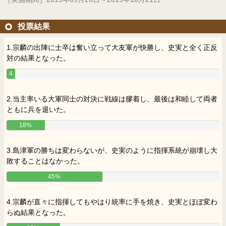
投票結果
1.宗麟の出陣に士卒は奮い立って大友軍が快勝し、史実と全く正反
対の結果となった。
4
%
2.当主率いる大軍同士の対決に戦線は膠着し、最後は和睦して両者
ともに兵を退いた。
18%
3.島津軍の勝ちは変わらないが、史実のように指揮系統が崩壊し大
敗することはなかった。
45%
4.宗麟が直々に指揮してもやはり統率に手を焼き、史実とほぼ変わ
らぬ結果となった。