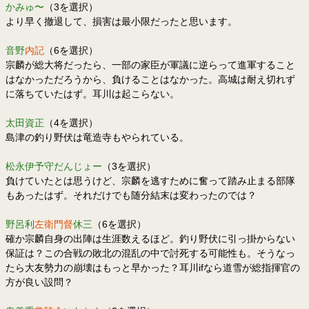
かみゅ〜
（3を選択）
より早く撤退して、損害は最小限だったと思います。
音野
内記
（6を選択）
宗麟が総大将だったら、一部の家臣が軍議に逆らって進軍すること
はなかっただろうから、負けることはなかった。高城は耐え切れず
に落ちていたはず。耳川は起こらない。
太田資正
（4を選択）
島津の釣り野伏は竜造寺もやられている。
松永伊予守だんじょー
（3を選択）
負けていたとは思うけど、宗麟を逃すために奮って踏み止まる部隊
もあったはず。それだけでも随分結末は変わったのでは？
野呂利
左衛門督
休三
（6を選択）
確か宗麟自身の出陣は生涯数えるほど。釣り野伏に引っ掛からない
保証は？この合戦の敗北の混乱の中で討死する可能性も。そうなっ
たら大友勢力の崩壊はもっと早かった？耳川ifなら道雪が総指揮官の
方が良い設問？