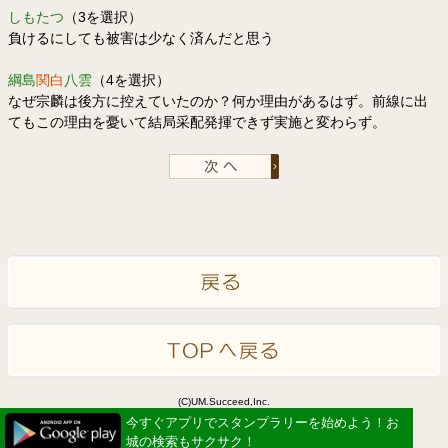
しもたつ
（3を選択）
負けるにしても被害は少なく済んだと思う
綱島
関白
八雲
（4を選択）
なぜ宗麟は後方に控えていたのか？何か理由があるはず。前線に出
てもこの理由を憂いて結局采配発揮できず実施と変わらず。
(C)UM.Succeed,Inc.
Powered by idea canvas
今すぐアプリでスタンプラリーを始めよう！お
城の検索もサクサク！