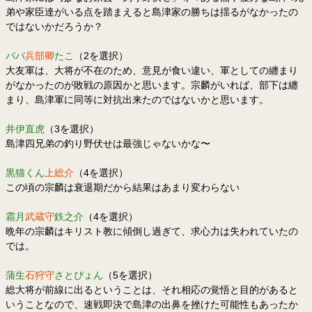
弟や家臣達がいる点を踏まえると島津家の勝ちは揺るがなかったの
ではないかだろうか？
パパ
兵部卿
たこ
（2を選択）
大友軍は、大将が不在のため、意見が食い違い、軍としての纏まり
がなかったのが敗戦の原因かと思います。宗麟がいれば、部下は纏
まり、島津軍に同等に対抗出来たのではないかと思います。
井伊直虎
（3を選択）
島津四兄弟の釣り野伏せは最強じゃないかな〜
黒猫くん
上総介
（4を選択）
この頃の宗麟は衰退期だから結果はあまり変わらない
霜月
武蔵守
鉄之介
（4を選択）
晩年の宗麟はキリスト教に傾倒し過ぎて、求心力は失われていたの
では。
蒲生
石狩守
さとぴょん
（5を選択）
総大将が前線に出るということは、それ相応の覚悟と目的があると
いうことなので、速戦即決で島津の出鼻を挫けた可能性もあったか