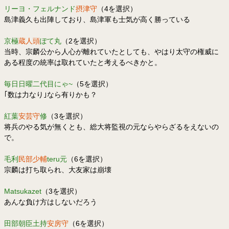
リーヨ・フェルナンド
摂津守
（4を選択）
島津義久も出陣しており、島津軍も士気が高く勝っている
京極
蔵人頭
ぽて丸
（2を選択）
当時、宗麟公から人心が離れていたとしても、やはり太守の権威に
ある程度の統率は取れていたと考えるべきかと。
毎日日曜二代目にゃ~
（5を選択）
｢数は力なり｣なら有りかも？
紅葉
安芸守
修
（3を選択）
将兵のやる気が無くとも、総大将監視の元ならやらざるをえないの
で。
毛利
民部少輔
teru元
（6を選択）
宗麟は打ち取られ、大友家は崩壊
Matsukazet
（3を選択）
あんな負け方はしないだろう
田部朝臣土持
安房守
（6を選択）