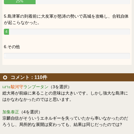
25%
5.島津軍の到着前に大友軍が怒涛の勢いで高城を攻略し、合戦自体
が起こらなかった。
4
%
6.その他
0
%
コメント：110件
เงาะ
駿河守
ランブータン
（3を選択）
総大将が前線に来ることの意味は大きいです。しかし強大な島津に
はかなわなかったのではと思います。
加集泰正
（4を選択）
宗麟自信がそういうエネルギーを失っていたから率いなかったのだ
ろうし、局所的な展開は変わっても、結果は同じだったのでは?