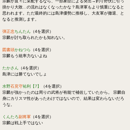
宗麟が直々に采配するなら、一部家臣による突出→釣り野伏に引っ
掛かり大敗…の流れはなくなったかな？島津軍もより慎重になると
思われます。ただ最終的には島津優勢に推移し、大友軍が撤退、と
なると推測します。
弾正忠
ちんたん
（4を選択）
宗麟が討ち取られたかも知れない。
図書頭
かねつら
（4を選択）
宗麟もう統率力ないよね
たかさん
（4を選択）
島津には勝てないでしょ
水野
石見守
祐利【7】
（4を選択）
宗麟が強かったのは周りの武将が有能で補佐していたから。 宗麟自
身にカリスマ性があったわけではないので、結果は変わらないだろ
うな。
くんたろ
副将軍
（4を選択）
宗麟は戦上手ではない