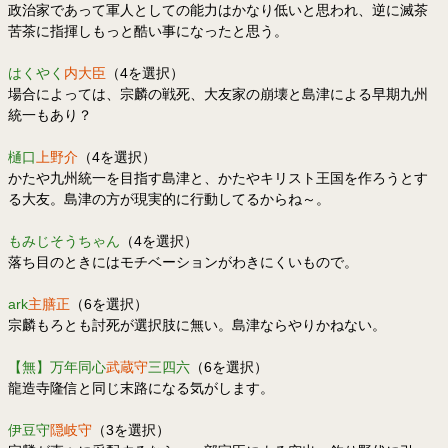
政治家であって軍人としての能力はかなり低いと思われ、逆に滅茶
苦茶に指揮しもっと酷い事になったと思う。
はくやく
内大臣
（4を選択）
場合によっては、宗麟の戦死、大友家の崩壊と島津による早期九州
統一もあり？
樋口
上野介
（4を選択）
かたや九州統一を目指す島津と、かたやキリスト王国を作ろうとす
る大友。島津の方が現実的に行動してるからね～。
もみじそうちゃん
（4を選択）
落ち目のときにはモチベーションがわきにくいもので。
ark
主膳正
（6を選択）
宗麟もろとも討死が選択肢に無い。島津ならやりかねない。
【無】万年同心
武蔵守
三四六
（6を選択）
龍造寺隆信と同じ末路になる気がします。
伊豆守
隠岐守
（3を選択）