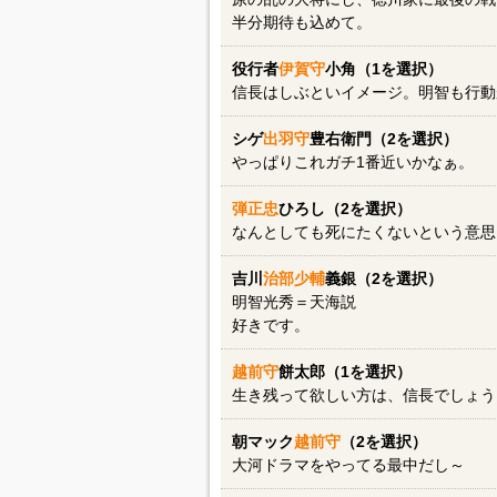
半分期待も込めて。
役行者
伊賀守
小角（1を選択）
信長はしぶといイメージ。明智も行動
シゲ
出羽守
豊右衛門（2を選択）
やっぱりこれガチ1番近いかなぁ。
弾正忠
ひろし（2を選択）
なんとしても死にたくないという意思
吉川
治部少輔
義銀（2を選択）
明智光秀＝天海説
好きです。
越前守
餅太郎（1を選択）
生き残って欲しい方は、信長でしょう
朝マック
越前守
（2を選択）
大河ドラマをやってる最中だし～