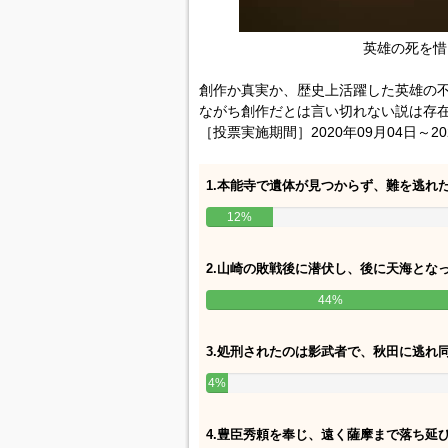
英雄の死を惜
創作か真実か、歴史上活躍した英雄の不
ながち創作だとは言い切れない説は存
［投票実施期間］2020年09月04日～20
1.本能寺で遺体が見つからず、難を逃れ
12%
2.山崎の敗戦後に潜伏し、後に天海とな
44%
3.処刑されたのは影武者で、秋田に逃れ
4%
4.豊臣秀頼を奉じ、遠く薩摩まで落ち延