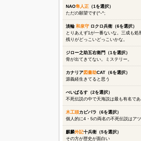
NAO
隼人正
（1を選択）
ただの願望です(^-^;
淡輪
和泉守
ロクロ兵衛（6を選択）
とりあえず1が一番ないな。三成も処
残りがどっこいどっこいかな。
ジロー之助五右衛門（1を選択）
骨が出てきてない。ミステリー。
カナリア
図書助
CAT（6を選択）
源義経生きてると思う
べいぱるす（2を選択）
不死伝説の中で天海説は最も有名であ
木工頭
カピパラ（6を選択）
個人的に4・5の両名の不死伝説はア
麒麟
外記
十兵衛（5を選択）
その方が歴史が面白い