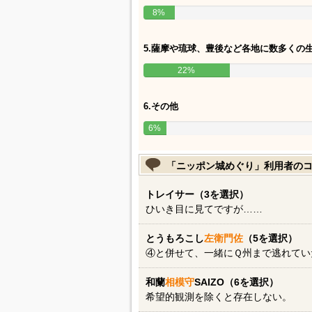
8%
5.薩摩や琉球、豊後など各地に数多くの
22%
6.その他
6%
「ニッポン城めぐり」利用者の
トレイサー（3を選択）
ひいき目に見てですが……
とうもろこし
左衛門佐
（5を選択）
④と併せて、一緒にＱ州まで逃れてい
和蘭
相模守
SAIZO（6を選択）
希望的観測を除くと存在しない。