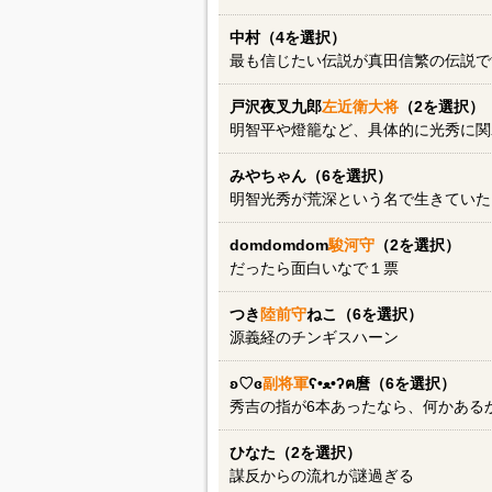
中村（4を選択）
最も信じたい伝説が真田信繁の伝説で
戸沢夜叉九郎
左近衛大将
（2を選択）
明智平や燈籠など、具体的に光秀に関
みやちゃん（6を選択）
明智光秀が荒深という名で生きていた
domdomdom
駿河守
（2を選択）
だったら面白いなで１票
つき
陸前守
ねこ（6を選択）
源義経のチンギスハーン
ʚ♡ɞ
副将軍
ʕ•ﻌ•ʔฅ麿（6を選択）
秀吉の指が6本あったなら、何かある
ひなた（2を選択）
謀反からの流れが謎過ぎる