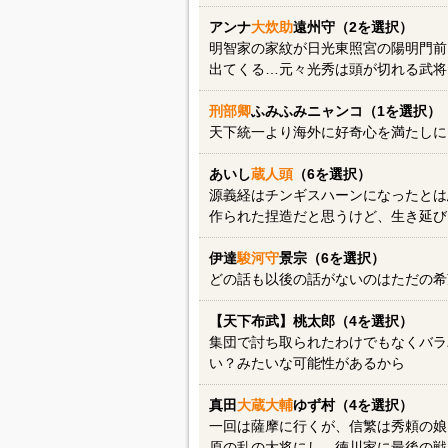
アンナ
大炊助
遠州守（2を選択）
明智家の家紋が日光東照宮の陽明門前
出てくる…元々光秀は頭が切れる武将
刑部卿
ふみふみニャンコ（1を選択）
天下統一より海外に好奇心を満たしに
あいし
蔵人頭
（6を選択）
源義経はチンギスハーンになったとは
作られた捏造だと思うけど、生き延び
伊達
駿河守
景宗（6を選択）
どの話も以後の話がないのはただの希
【天下布武】桃太郎（4を選択）
集団で討ち取られたわけでもなくバラ
い？みたいな可能性があるから
真田
大蔵大輔
ゆず村（4を選択）
一回は薩摩に行くが、信繁は秀頼の娘
原の乱の大将にし、徳川家に最後の戦