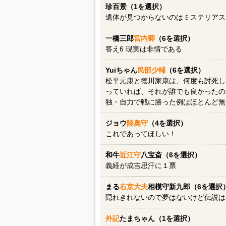
珍百景（1を選択）
遺体が見つからないのはミステリアス
一橋三郎
宮内卿
（6を選択）
答え6 現実は非情である
Yuiちゃん
民部少輔
（6を選択）
松平元康と徳川家康は、何度も討死し
っていれば、それが誰でも良かったの
独・自力で戦に勝った例はほとんど無
ジョウ
陸奥守
（4を選択）
これであってほしい！
和牛
近江守
八宝斎（6を選択）
義経が成吉思汗に１票
まる
右京大夫
相模守新九郎（6を選択
隠れきれないので夢はないけど伝説は
外記
たまちゃん（1を選択）