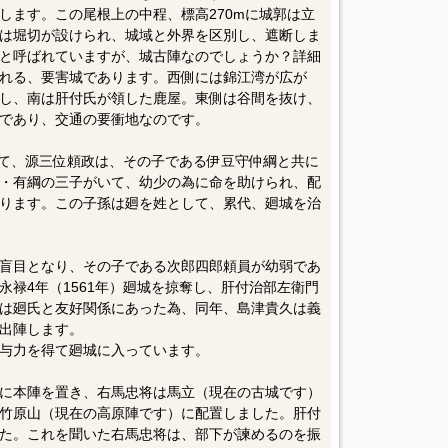
します。この尾根上の中程、標高270mに城郭は立
は堀切が設けられ、城域と外界を区別し、遮断しま
と呼ばれていますが、城古陣なのでしょうか？詳細
れる、要害城であります。西側には錦江湾が広が
し、南は肝付氏が領した鹿屋。東側は谷間を抜け、
であり、交通の要衝地なのです。
にて、源三位頼政は、その子である伊豆守仲綱と共に
・有綱の三子がいて、幼少の為に命を助けられ、配
ります。この子孫は廻を姓として、累代、廻城を治
盲目となり、その子である次郎四郎頼員が幼弱であ
禄4年（1561年）廻城を掠奪し、肝付治部左衛門
は廻氏と友好関係にあった為、同年、島津貴久は義
出陣します。
与力を得て廻城に入っています。
に本陣を置き、右馬忠将は馬立（現在の古城です）
竹原山（現在の高原陣です）に配置しました。肝付
た。これを聞いた右馬忠将は、部下が諫めるのを振