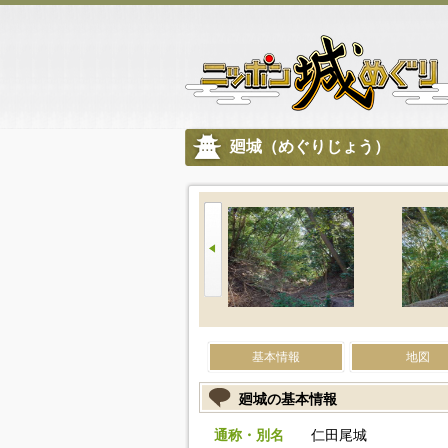
廻城（めぐりじょう）
基本情報
地図
廻城の基本情報
通称・別名
仁田尾城