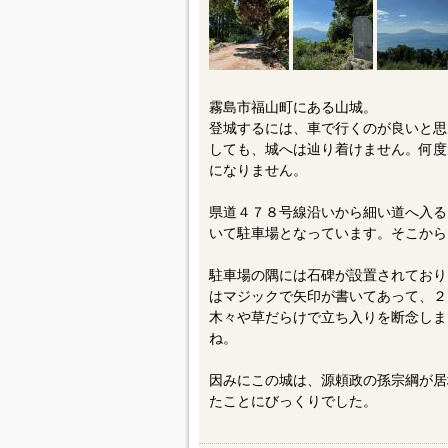
霧島市福山町にある山城。
登城するには、車で行くのが良いと思い
しても、城へは辿り着けません。何度
になりません。
県道４７８号線沿いから細い道へ入る
いて駐車場となっています。そこから
駐車場の隅には石碑が設置されており
はマジックで矢印が書いてあって、２
木々や草だらけで立ち入りを断念しま
ね。
因みにこの城は、源頼政の孫宗綱が居
たことにびっくりでした。