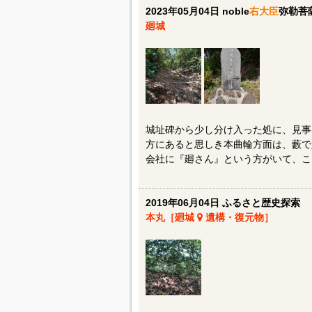
2023年05月04日 noble
右大臣
弥勒菩
廻城
城址碑から少し分け入った処に、見事
方にあると思しき本曲輪方面は、藪で
会社に『廻さん』という方がいて、こ
2019年06月04日 ふるさと歴史探索
本丸［廻城
遺構・復元物］