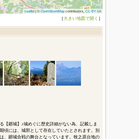
Leaflet
| ©
OpenStreetMap
contributors,
CC-BY-SA
［
大きい地図で開く
］
る【廻城】♪城めぐに歴史詳細がない為、記載しま
期頃には、城郭として存在していたとされます。別
は、廻城合戦の舞台となっています。牧之原台地の