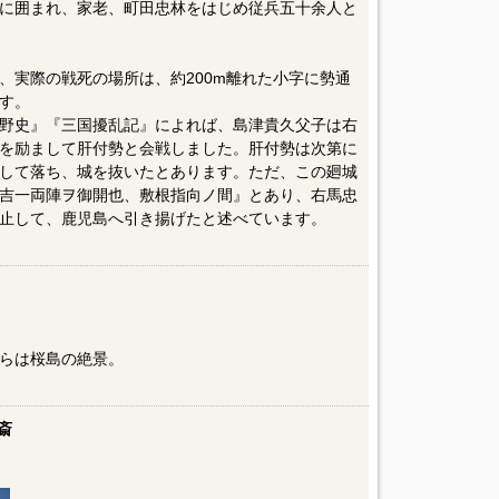
に囲まれ、家老、町田忠林をはじめ従兵五十余人と
、実際の戦死の場所は、約200m離れた小字に勢通
す。
野史』『三国擾乱記』によれば、島津貴久父子は右
を励まして肝付勢と会戦しました。肝付勢は次第に
して落ち、城を抜いたとあります。ただ、この廻城
吉一両陣ヲ御開也、敷根指向ノ間』とあり、右馬忠
止して、鹿児島へ引き揚げたと述べています。
らは桜島の絶景。
斎