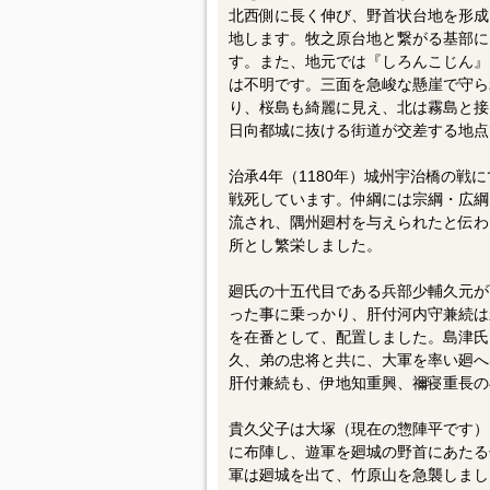
北西側に長く伸び、野首状台地を形成
地します。牧之原台地と繋がる基部に
す。また、地元では『しろんこじん』
は不明です。三面を急峻な懸崖で守ら
り、桜島も綺麗に見え、北は霧島と接
日向都城に抜ける街道が交差する地点
治承4年（1180年）城州宇治橋の戦
戦死しています。仲綱には宗綱・広綱
流され、隅州廻村を与えられたと伝わ
所とし繁栄しました。
廻氏の十五代目である兵部少輔久元が
った事に乗っかり、肝付河内守兼続は永
を在番として、配置しました。島津氏
久、弟の忠将と共に、大軍を率い廻へ
肝付兼続も、伊地知重興、禰寝重長の
貴久父子は大塚（現在の惣陣平です）
に布陣し、遊軍を廻城の野首にあたる
軍は廻城を出て、竹原山を急襲しまし