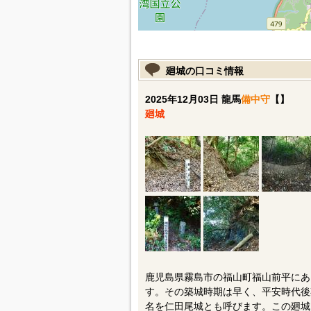
廻城の口コミ情報
2025年12月03日 龍馬
備中守
【】
廻城
鹿児島県霧島市の福山町福山前平にあ
す。その築城時期は早く、平安時代後
名を仁田尾城とも呼びます。この廻城