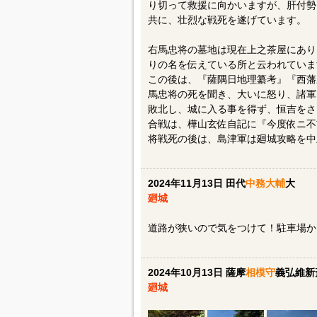
り切って救援に向かいますが、肝付勢
共に、壮烈な戦死を遂げています。
右馬忠将の墓地は現在上之茶屋にあり
りの名を伝えている所と云われていま
この後は、『薩隅日地理纂考』『西藩
馬忠将の死を聞き、大いに怒り、諸軍
敗北し、城に入る事を得ず、恒吉をさ
合戦は、樺山玄佐自記に『今度依ニ不
将戦死の後は、島津軍は廻城攻略を中
2024年11月13日 田代
中務大輔
大
廻城
道路が狭いので気をつけて！駐車場か
2024年10月13日 薩摩
相模守
義弘維新
廻城