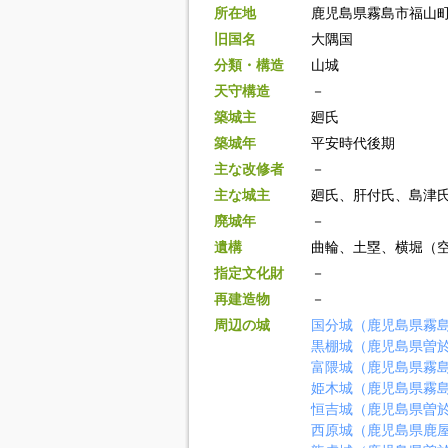
所在地
鹿児島県霧島市福山
旧国名
大隅国
分類・構造
山城
天守構造
－
築城主
廻氏
築城年
平安時代後期
主な改修者
－
主な城主
廻氏、肝付氏、島津
廃城年
－
遺構
曲輪、土塁、横堀（
指定文化財
－
再建造物
－
周辺の城
国分城（鹿児島県霧
黒棚城（鹿児島県曽
富隈城（鹿児島県霧
姫木城（鹿児島県霧
恒吉城（鹿児島県曽
西原城（鹿児島県鹿